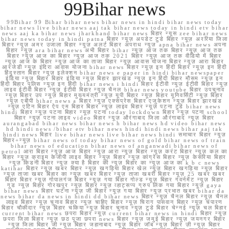
99Bihar news
99Bihar 99 Bihar bihar news bihar news in hindi bihar news today
bihar news live bihar news aaj tak bihar news today in hindi etv bihar
news aaj ka bihar news jharkhand bihar news बिहार न्यूस zee bihar news
bihar news today in hindi patna बिहार न्यूज़ अपडेट टुडे बिहार न्यूज़ अररिया जिला
बिहार न्यूज़ अमर उजाला बिहार न्यूज़ अलर्ट बिहार अपराध न्यूज़ apna bihar news अपना
बिहार न्यूज़ ara bihar news अभी बिहार bihar न्यूज़ आज तक बिहार न्यूज़ आज तक
बिहार न्यूज़ आज का बिहार न्यूज़ आज तक 2021 बिहार न्यूज़ आज तक वीडियो में बिहार
न्यूज़ आज के बिहार न्यूज़ आज का ताजा बिहार न्यूज़ आवास योजना बिहार न्यूज़ आरा बिहार
आरजेडी न्यूज़ इंदिरा आवास योजना bihar news बिहार न्यूज़ इन हिंदी बिहार न्यूज़ इन हिंदी
हिंदुस्तान बिहार न्यूज़ इलेक्शन bihar news e paper in hindi bihar newspaper
इंडिया न्यूज़ बिहार बिहार इंडिया न्यूज़ बिहार झारखंड न्यूज़ इन हिंदी बिहार मौसम न्यूज़ इन
हिंदी बिहार पुलिस न्यूज़ इन हिंदी bihar news i hindi बिहार ईटीवी न्यूज़ ईटीवी बिहार न्यूज़
लाइव ईटीवी बिहार न्यूज़ ईटीवी बिहार न्यूज़ चैनल bihar news youtube बिहार उपचुनाव
न्यूज़ बिहार उप न्यूज़ बिहार मुख्यमंत्री न्यूज़ यूपी बिहार न्यूज़ बिहार यूनिवर्सिटी न्यूज़ बिहार
न्यूज़ एबीपी bihar news a बिहार न्यूज़ एक्सप्रेस बिहार एजुकेशन न्यूज़ बिहार झारखंड
न्यूज़ एटिन बिहार ऐप एम बिहार बिहार न्यूज़ लाइव बिहार न्यूज़ पटना टुडे bihar news
hindi बिहार न्यूज़ पटना बिहार न्यूज़ पटना today lockdown बिहार न्यूज़ पटना school
बिहार न्यूज़ पटना लाइव video बिहार न्यूज़ औरंगाबाद जिला औरंगाबाद न्यूज़ बिहार
aurangabad bihar news bihar news h bihar news hd video bihar news
hd hindi news /bihar etv bihar news hindi hindi news bihar aaj tak
hindi news बिहार live bihar news live bihar news hindi समाचार बिहार न्यूज़
बिहार+न्यूज़ bihar news of today bihar news of gold bihar news of train
bihar news of education bihar news of anganwadi bihar news of
petrol आरा बिहार न्यूज़ आज बिहार न्यूज़ आरा न्यूज़ बिहार न्यूज़ करंट बिहार न्यूज़ कल का
बिहार न्यूज़ क्राइम केजीपी लाइव बिहार न्यूज़ बिहार न्यूज़ कांग्रेस बिहार न्यूज़ केसरिया बिहार
न्यूज़ किडनी बिहार न्यूज़ क्या है बिहार की न्यूज़ बिहार का न्यूज़ आज का k b c news
katihar बिहार न्यूज़ खबर बिहार न्यूज़ खगड़िया बिहार खेल न्यूज़ बिहार खगड़िया न्यूज़ बिहार
न्यूज़ ताजा खबर बिहार का न्यूज़ खबर बिहार न्यूज़ ताजा खबरी बिहार न्यूज़ 25 खबर खबर
बिहार बिहार न्यूज़ गोपालगंज बिहार न्यूज़ गया बिहार गोल्ड न्यूज़ बिहार गवर्नमेंट न्यूज़ बिहार
गुड न्यूज़ बिहार गोरखपुर न्यूज़ बिहार न्यूज़ व्हाट्सप्प ग्रुप लिंक गया बिहार न्यूज़ gaya
bihar news बिहार घटना न्यूज़ जी बिहार न्यूज़ गया बिहार न्यूज़ प्रभात खबर bihar da
news bihar da news in hindi dd bihar news बिहार न्यूज़ चैनल बिहार न्यूज़ चैनल
लाइव बिहार न्यूज़ चुनाव बिहार न्यूज़ चाहिए बिहार न्यूज़ चिराग पासवान बिहार न्यूज़ चंपारण
बिहार चौकीदार न्यूज़ बिहार चकिया न्यूज़ बिहार चुनाव न्यूज़ टुडे बिहार चेन्नई न्यूज़ चल बिहार
current bihar news छपरा बिहार न्यूज़ current bihar news in hindi बिहार न्यूज़
छपरा जिला बिहार न्यूज़ छठ पूजा छपरा news बिहार न्यूज़ जमुई बिहार न्यूज़ जयनगर बिहार
न्यूज़ जिला बिहार जी न्यूज़ बिहार जहानाबाद न्यूज़ बिहार जॉब न्यूज़ बिहार ज़ी न्यूज़ बिहार