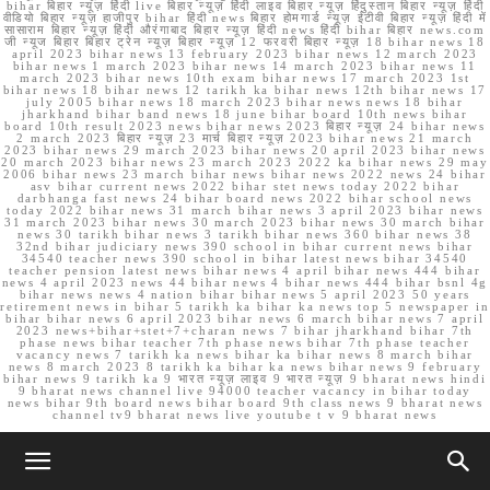
bihar बिहार न्यूज़ हिंदी live बिहार न्यूज़ हिंदी लाइव बिहार न्यूज़ हिंदुस्तान बिहार न्यूज़ हिंदी
वीडियो बिहार न्यूज़ हाजीपुर bihar हिंदी news बिहार होमगार्ड न्यूज़ ईटीवी बिहार न्यूज़ हिंदी में
सासाराम बिहार न्यूज़ हिंदी औरंगाबाद बिहार न्यूज़ हिंदी news हिंदी bihar बिहार news.com
जी न्यूज बिहार बिहार ट्रेन न्यूज़ बिहार न्यूज़ 12 फरवरी बिहार न्यूज़ 18 bihar news 18
april 2023 bihar news 13 february 2023 bihar news 12 march 2023
bihar news 1 march 2023 bihar news 14 march 2023 bihar news 11
march 2023 bihar news 10th exam bihar news 17 march 2023 1st
bihar news 18 bihar news 12 tarikh ka bihar news 12th bihar news 17
july 2005 bihar news 18 march 2023 bihar news news 18 bihar
jharkhand bihar band news 18 june bihar board 10th news bihar
board 10th result 2023 news bihar news 2023 बिहार न्यूज़ 24 bihar news
2 march 2023 बिहार न्यूज़ 23 मार्च बिहार न्यूज़ 2023 bihar news 21 march
2023 bihar news 29 march 2023 bihar news 20 april 2023 bihar news
20 march 2023 bihar news 23 march 2023 2022 ka bihar news 29 may
2006 bihar news 23 march bihar news bihar news 2022 news 24 bihar
asv bihar current news 2022 bihar stet news today 2022 bihar
darbhanga fast news 24 bihar board news 2022 bihar school news
today 2022 bihar news 31 march bihar news 3 april 2023 bihar news
31 march 2023 bihar news 30 march 2023 bihar news 30 march bihar
news 30 tarikh bihar news 3 tarikh bihar news 360 bihar news 38
32nd bihar judiciary news 390 school in bihar current news bihar
34540 teacher news 390 school in bihar latest news bihar 34540
teacher pension latest news bihar news 4 april bihar news 444 bihar
news 4 april 2023 news 44 bihar news 4 bihar news 444 bihar bsnl 4g
bihar news news 4 nation bihar bihar news 5 april 2023 50 years
retirement news in bihar 5 tarikh ka bihar ka news top 5 newspaper in
bihar bihar news 6 april 2023 bihar news 6 march bihar news 7 april
2023 news+bihar+stet+7+charan news 7 bihar jharkhand bihar 7th
phase news bihar teacher 7th phase news bihar 7th phase teacher
vacancy news 7 tarikh ka news bihar ka bihar news 8 march bihar
news 8 march 2023 8 tarikh ka bihar ka news bihar news 9 february
bihar news 9 tarikh ka 9 भारत न्यूज़ लाइव 9 भारत न्यूज़ 9 bharat news hindi
9 bharat news channel live 94000 teacher vacancy in bihar today
news bihar 9th board news bihar board 9th class news 9 bharat news
channel tv9 bharat news live youtube t v 9 bharat news