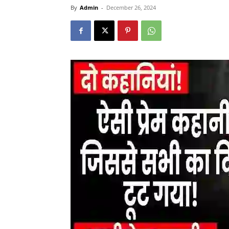
By
Admin
-
December 26, 2024