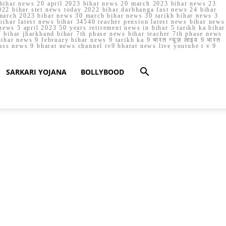
023 bihar news 20 april 2023 bihar news 20 march 2023 bihar news 23
22 bihar stet news today 2022 bihar darbhanga fast news 24 bihar
march 2023 bihar news 30 march bihar news 30 tarikh bihar news 3
bihar latest news bihar 34540 teacher pension latest news bihar news
ews 5 april 2023 50 years retirement news in bihar 5 tarikh ka bihar
 bihar jharkhand bihar 7th phase news bihar teacher 7th phase news
ar news 9 february bihar news 9 tarikh ka 9 भारत न्यूज़ लाइव 9 भारत
lass news 9 bharat news channel tv9 bharat news live youtube t v 9
SARKARI YOJANA
BOLLYBOOD