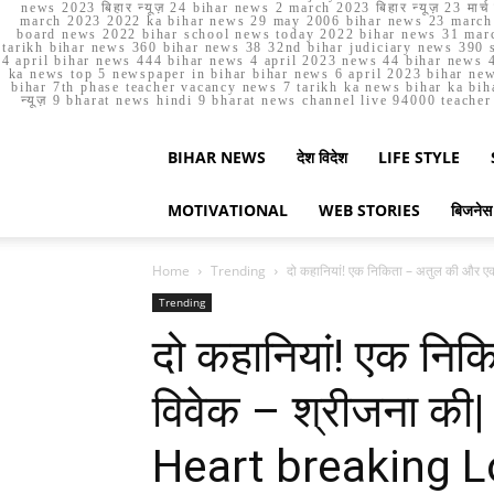
news 2023 बिहार न्यूज़ 24 bihar news 2 march 2023 बिहार न्यूज़ 23 
march 2023 2022 ka bihar news 29 may 2006 bihar news 23 march b
board news 2022 bihar school news today 2022 bihar news 31 marc
tarikh bihar news 360 bihar news 38 32nd bihar judiciary news 390 s
4 april bihar news 444 bihar news 4 april 2023 news 44 bihar news 4
ka news top 5 newspaper in bihar bihar news 6 april 2023 bihar ne
bihar 7th phase teacher vacancy news 7 tarikh ka news bihar ka bih
न्यूज़ 9 bharat news hindi 9 bharat news channel live 94000 teach
BIHAR NEWS
देश विदेश
LIFE STYLE
MOTIVATIONAL
WEB STORIES
बिजनेस
Home
Trending
दो कहानियां! एक निकिता – अतुल की और एक 
Trending
दो कहानियां! एक नि
विवेक – श्रीजना की
Heart breaking L