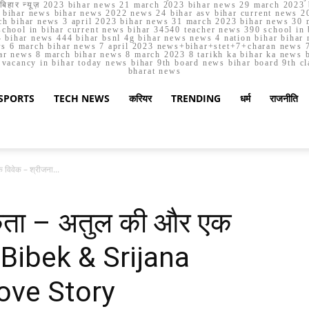
मार्च बिहार न्यूज़ 2023 bihar news 21 march 2023 bihar news 29 march 2
ihar news bihar news 2022 news 24 bihar asv bihar current news 20
h bihar news 3 april 2023 bihar news 31 march 2023 bihar news 30 
chool in bihar current news bihar 34540 teacher news 390 school in 
 bihar news 444 bihar bsnl 4g bihar news news 4 nation bihar bihar n
ws 6 march bihar news 7 april 2023 news+bihar+stet+7+charan news 7
ar news 8 march bihar news 8 march 2023 8 tarikh ka bihar ka news bih
er vacancy in bihar today news bihar 9th board news bihar board 9th c
bharat news
SPORTS
TECH NEWS
करियर
TRENDING
धर्म
राजनीति
विवेक – श्रीजना...
किता – अतुल की और एक
| Bibek & Srijana
ove Story