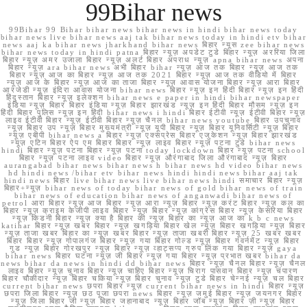
99Bihar news
99Bihar 99 Bihar bihar news bihar news in hindi bihar news today
bihar news live bihar news aaj tak bihar news today in hindi etv bihar
news aaj ka bihar news jharkhand bihar news बिहार न्यूस zee bihar news
bihar news today in hindi patna बिहार न्यूज़ अपडेट टुडे बिहार न्यूज़ अररिया जिला
बिहार न्यूज़ अमर उजाला बिहार न्यूज़ अलर्ट बिहार अपराध न्यूज़ apna bihar news अपना
बिहार न्यूज़ ara bihar news अभी बिहार bihar न्यूज़ आज तक बिहार न्यूज़ आज तक
बिहार न्यूज़ आज का बिहार न्यूज़ आज तक 2021 बिहार न्यूज़ आज तक वीडियो में बिहार
न्यूज़ आज के बिहार न्यूज़ आज का ताजा बिहार न्यूज़ आवास योजना बिहार न्यूज़ आरा बिहार
आरजेडी न्यूज़ इंदिरा आवास योजना bihar news बिहार न्यूज़ इन हिंदी बिहार न्यूज़ इन हिंदी
हिंदुस्तान बिहार न्यूज़ इलेक्शन bihar news e paper in hindi bihar newspaper
इंडिया न्यूज़ बिहार बिहार इंडिया न्यूज़ बिहार झारखंड न्यूज़ इन हिंदी बिहार मौसम न्यूज़ इन
हिंदी बिहार पुलिस न्यूज़ इन हिंदी bihar news i hindi बिहार ईटीवी न्यूज़ ईटीवी बिहार न्यूज़
लाइव ईटीवी बिहार न्यूज़ ईटीवी बिहार न्यूज़ चैनल bihar news youtube बिहार उपचुनाव
न्यूज़ बिहार उप न्यूज़ बिहार मुख्यमंत्री न्यूज़ यूपी बिहार न्यूज़ बिहार यूनिवर्सिटी न्यूज़ बिहार
न्यूज़ एबीपी bihar news a बिहार न्यूज़ एक्सप्रेस बिहार एजुकेशन न्यूज़ बिहार झारखंड
न्यूज़ एटिन बिहार ऐप एम बिहार बिहार न्यूज़ लाइव बिहार न्यूज़ पटना टुडे bihar news
hindi बिहार न्यूज़ पटना बिहार न्यूज़ पटना today lockdown बिहार न्यूज़ पटना school
बिहार न्यूज़ पटना लाइव video बिहार न्यूज़ औरंगाबाद जिला औरंगाबाद न्यूज़ बिहार
aurangabad bihar news bihar news h bihar news hd video bihar news
hd hindi news /bihar etv bihar news hindi hindi news bihar aaj tak
hindi news बिहार live bihar news live bihar news hindi समाचार बिहार न्यूज़
बिहार+न्यूज़ bihar news of today bihar news of gold bihar news of train
bihar news of education bihar news of anganwadi bihar news of
petrol आरा बिहार न्यूज़ आज बिहार न्यूज़ आरा न्यूज़ बिहार न्यूज़ करंट बिहार न्यूज़ कल का
बिहार न्यूज़ क्राइम केजीपी लाइव बिहार न्यूज़ बिहार न्यूज़ कांग्रेस बिहार न्यूज़ केसरिया बिहार
न्यूज़ किडनी बिहार न्यूज़ क्या है बिहार की न्यूज़ बिहार का न्यूज़ आज का k b c news
katihar बिहार न्यूज़ खबर बिहार न्यूज़ खगड़िया बिहार खेल न्यूज़ बिहार खगड़िया न्यूज़ बिहार
न्यूज़ ताजा खबर बिहार का न्यूज़ खबर बिहार न्यूज़ ताजा खबरी बिहार न्यूज़ 25 खबर खबर
बिहार बिहार न्यूज़ गोपालगंज बिहार न्यूज़ गया बिहार गोल्ड न्यूज़ बिहार गवर्नमेंट न्यूज़ बिहार
गुड न्यूज़ बिहार गोरखपुर न्यूज़ बिहार न्यूज़ व्हाट्सप्प ग्रुप लिंक गया बिहार न्यूज़ gaya
bihar news बिहार घटना न्यूज़ जी बिहार न्यूज़ गया बिहार न्यूज़ प्रभात खबर bihar da
news bihar da news in hindi dd bihar news बिहार न्यूज़ चैनल बिहार न्यूज़ चैनल
लाइव बिहार न्यूज़ चुनाव बिहार न्यूज़ चाहिए बिहार न्यूज़ चिराग पासवान बिहार न्यूज़ चंपारण
बिहार चौकीदार न्यूज़ बिहार चकिया न्यूज़ बिहार चुनाव न्यूज़ टुडे बिहार चेन्नई न्यूज़ चल बिहार
current bihar news छपरा बिहार न्यूज़ current bihar news in hindi बिहार न्यूज़
छपरा जिला बिहार न्यूज़ छठ पूजा छपरा news बिहार न्यूज़ जमुई बिहार न्यूज़ जयनगर बिहार
न्यूज़ जिला बिहार जी न्यूज़ बिहार जहानाबाद न्यूज़ बिहार जॉब न्यूज़ बिहार ज़ी न्यूज़ बिहार