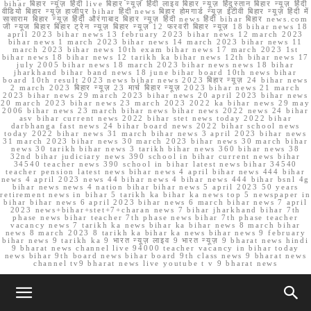
bihar बिहार न्यूज़ हिंदी live बिहार न्यूज़ हिंदी लाइव बिहार न्यूज़ हिंदुस्तान बिहार न्यूज़ हिंदी
वीडियो बिहार न्यूज़ हाजीपुर bihar हिंदी news बिहार होमगार्ड न्यूज़ ईटीवी बिहार न्यूज़ हिंदी में
सासाराम बिहार न्यूज़ हिंदी औरंगाबाद बिहार न्यूज़ हिंदी news हिंदी bihar बिहार news.com
जी न्यूज बिहार बिहार ट्रेन न्यूज़ बिहार न्यूज़ 12 फरवरी बिहार न्यूज़ 18 bihar news 18
april 2023 bihar news 13 february 2023 bihar news 12 march 2023
bihar news 1 march 2023 bihar news 14 march 2023 bihar news 11
march 2023 bihar news 10th exam bihar news 17 march 2023 1st
bihar news 18 bihar news 12 tarikh ka bihar news 12th bihar news 17
july 2005 bihar news 18 march 2023 bihar news news 18 bihar
jharkhand bihar band news 18 june bihar board 10th news bihar
board 10th result 2023 news bihar news 2023 बिहार न्यूज़ 24 bihar news
2 march 2023 बिहार न्यूज़ 23 मार्च बिहार न्यूज़ 2023 bihar news 21 march
2023 bihar news 29 march 2023 bihar news 20 april 2023 bihar news
20 march 2023 bihar news 23 march 2023 2022 ka bihar news 29 may
2006 bihar news 23 march bihar news bihar news 2022 news 24 bihar
asv bihar current news 2022 bihar stet news today 2022 bihar
darbhanga fast news 24 bihar board news 2022 bihar school news
today 2022 bihar news 31 march bihar news 3 april 2023 bihar news
31 march 2023 bihar news 30 march 2023 bihar news 30 march bihar
news 30 tarikh bihar news 3 tarikh bihar news 360 bihar news 38
32nd bihar judiciary news 390 school in bihar current news bihar
34540 teacher news 390 school in bihar latest news bihar 34540
teacher pension latest news bihar news 4 april bihar news 444 bihar
news 4 april 2023 news 44 bihar news 4 bihar news 444 bihar bsnl 4g
bihar news news 4 nation bihar bihar news 5 april 2023 50 years
retirement news in bihar 5 tarikh ka bihar ka news top 5 newspaper in
bihar bihar news 6 april 2023 bihar news 6 march bihar news 7 april
2023 news+bihar+stet+7+charan news 7 bihar jharkhand bihar 7th
phase news bihar teacher 7th phase news bihar 7th phase teacher
vacancy news 7 tarikh ka news bihar ka bihar news 8 march bihar
news 8 march 2023 8 tarikh ka bihar ka news bihar news 9 february
bihar news 9 tarikh ka 9 भारत न्यूज़ लाइव 9 भारत न्यूज़ 9 bharat news hindi
9 bharat news channel live 94000 teacher vacancy in bihar today
news bihar 9th board news bihar board 9th class news 9 bharat news
channel tv9 bharat news live youtube t v 9 bharat news