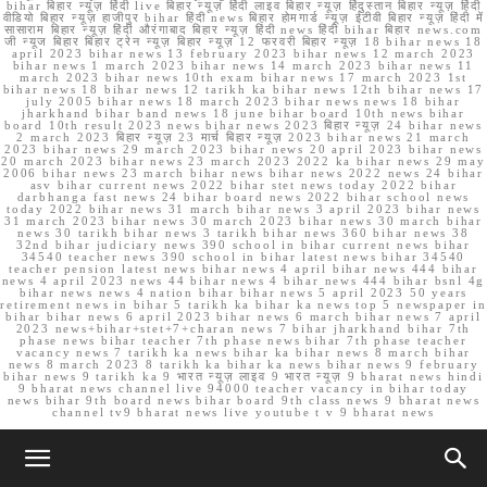
bihar बिहार न्यूज़ हिंदी live बिहार न्यूज़ हिंदी लाइव बिहार न्यूज़ हिंदुस्तान बिहार न्यूज़ हिंदी
वीडियो बिहार न्यूज़ हाजीपुर bihar हिंदी news बिहार होमगार्ड न्यूज़ ईटीवी बिहार न्यूज़ हिंदी में
सासाराम बिहार न्यूज़ हिंदी औरंगाबाद बिहार न्यूज़ हिंदी news हिंदी bihar बिहार news.com
जी न्यूज बिहार बिहार ट्रेन न्यूज़ बिहार न्यूज़ 12 फरवरी बिहार न्यूज़ 18 bihar news 18
april 2023 bihar news 13 february 2023 bihar news 12 march 2023
bihar news 1 march 2023 bihar news 14 march 2023 bihar news 11
march 2023 bihar news 10th exam bihar news 17 march 2023 1st
bihar news 18 bihar news 12 tarikh ka bihar news 12th bihar news 17
july 2005 bihar news 18 march 2023 bihar news news 18 bihar
jharkhand bihar band news 18 june bihar board 10th news bihar
board 10th result 2023 news bihar news 2023 बिहार न्यूज़ 24 bihar news
2 march 2023 बिहार न्यूज़ 23 मार्च बिहार न्यूज़ 2023 bihar news 21 march
2023 bihar news 29 march 2023 bihar news 20 april 2023 bihar news
20 march 2023 bihar news 23 march 2023 2022 ka bihar news 29 may
2006 bihar news 23 march bihar news bihar news 2022 news 24 bihar
asv bihar current news 2022 bihar stet news today 2022 bihar
darbhanga fast news 24 bihar board news 2022 bihar school news
today 2022 bihar news 31 march bihar news 3 april 2023 bihar news
31 march 2023 bihar news 30 march 2023 bihar news 30 march bihar
news 30 tarikh bihar news 3 tarikh bihar news 360 bihar news 38
32nd bihar judiciary news 390 school in bihar current news bihar
34540 teacher news 390 school in bihar latest news bihar 34540
teacher pension latest news bihar news 4 april bihar news 444 bihar
news 4 april 2023 news 44 bihar news 4 bihar news 444 bihar bsnl 4g
bihar news news 4 nation bihar bihar news 5 april 2023 50 years
retirement news in bihar 5 tarikh ka bihar ka news top 5 newspaper in
bihar bihar news 6 april 2023 bihar news 6 march bihar news 7 april
2023 news+bihar+stet+7+charan news 7 bihar jharkhand bihar 7th
phase news bihar teacher 7th phase news bihar 7th phase teacher
vacancy news 7 tarikh ka news bihar ka bihar news 8 march bihar
news 8 march 2023 8 tarikh ka bihar ka news bihar news 9 february
bihar news 9 tarikh ka 9 भारत न्यूज़ लाइव 9 भारत न्यूज़ 9 bharat news hindi
9 bharat news channel live 94000 teacher vacancy in bihar today
news bihar 9th board news bihar board 9th class news 9 bharat news
channel tv9 bharat news live youtube t v 9 bharat news