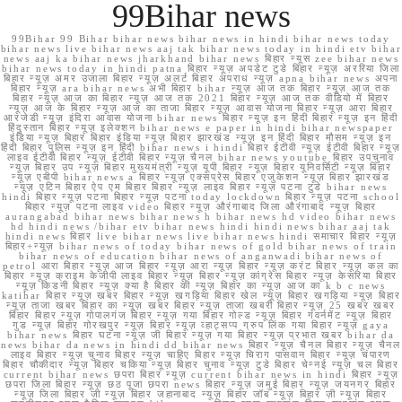
99Bihar news
99Bihar 99 Bihar bihar news bihar news in hindi bihar news today
bihar news live bihar news aaj tak bihar news today in hindi etv bihar
news aaj ka bihar news jharkhand bihar news बिहार न्यूस zee bihar news
bihar news today in hindi patna बिहार न्यूज़ अपडेट टुडे बिहार न्यूज़ अररिया जिला
बिहार न्यूज़ अमर उजाला बिहार न्यूज़ अलर्ट बिहार अपराध न्यूज़ apna bihar news अपना
बिहार न्यूज़ ara bihar news अभी बिहार bihar न्यूज़ आज तक बिहार न्यूज़ आज तक
बिहार न्यूज़ आज का बिहार न्यूज़ आज तक 2021 बिहार न्यूज़ आज तक वीडियो में बिहार
न्यूज़ आज के बिहार न्यूज़ आज का ताजा बिहार न्यूज़ आवास योजना बिहार न्यूज़ आरा बिहार
आरजेडी न्यूज़ इंदिरा आवास योजना bihar news बिहार न्यूज़ इन हिंदी बिहार न्यूज़ इन हिंदी
हिंदुस्तान बिहार न्यूज़ इलेक्शन bihar news e paper in hindi bihar newspaper
इंडिया न्यूज़ बिहार बिहार इंडिया न्यूज़ बिहार झारखंड न्यूज़ इन हिंदी बिहार मौसम न्यूज़ इन
हिंदी बिहार पुलिस न्यूज़ इन हिंदी bihar news i hindi बिहार ईटीवी न्यूज़ ईटीवी बिहार न्यूज़
लाइव ईटीवी बिहार न्यूज़ ईटीवी बिहार न्यूज़ चैनल bihar news youtube बिहार उपचुनाव
न्यूज़ बिहार उप न्यूज़ बिहार मुख्यमंत्री न्यूज़ यूपी बिहार न्यूज़ बिहार यूनिवर्सिटी न्यूज़ बिहार
न्यूज़ एबीपी bihar news a बिहार न्यूज़ एक्सप्रेस बिहार एजुकेशन न्यूज़ बिहार झारखंड
न्यूज़ एटिन बिहार ऐप एम बिहार बिहार न्यूज़ लाइव बिहार न्यूज़ पटना टुडे bihar news
hindi बिहार न्यूज़ पटना बिहार न्यूज़ पटना today lockdown बिहार न्यूज़ पटना school
बिहार न्यूज़ पटना लाइव video बिहार न्यूज़ औरंगाबाद जिला औरंगाबाद न्यूज़ बिहार
aurangabad bihar news bihar news h bihar news hd video bihar news
hd hindi news /bihar etv bihar news hindi hindi news bihar aaj tak
hindi news बिहार live bihar news live bihar news hindi समाचार बिहार न्यूज़
बिहार+न्यूज़ bihar news of today bihar news of gold bihar news of train
bihar news of education bihar news of anganwadi bihar news of
petrol आरा बिहार न्यूज़ आज बिहार न्यूज़ आरा न्यूज़ बिहार न्यूज़ करंट बिहार न्यूज़ कल का
बिहार न्यूज़ क्राइम केजीपी लाइव बिहार न्यूज़ बिहार न्यूज़ कांग्रेस बिहार न्यूज़ केसरिया बिहार
न्यूज़ किडनी बिहार न्यूज़ क्या है बिहार की न्यूज़ बिहार का न्यूज़ आज का k b c news
katihar बिहार न्यूज़ खबर बिहार न्यूज़ खगड़िया बिहार खेल न्यूज़ बिहार खगड़िया न्यूज़ बिहार
न्यूज़ ताजा खबर बिहार का न्यूज़ खबर बिहार न्यूज़ ताजा खबरी बिहार न्यूज़ 25 खबर खबर
बिहार बिहार न्यूज़ गोपालगंज बिहार न्यूज़ गया बिहार गोल्ड न्यूज़ बिहार गवर्नमेंट न्यूज़ बिहार
गुड न्यूज़ बिहार गोरखपुर न्यूज़ बिहार न्यूज़ व्हाट्सप्प ग्रुप लिंक गया बिहार न्यूज़ gaya
bihar news बिहार घटना न्यूज़ जी बिहार न्यूज़ गया बिहार न्यूज़ प्रभात खबर bihar da
news bihar da news in hindi dd bihar news बिहार न्यूज़ चैनल बिहार न्यूज़ चैनल
लाइव बिहार न्यूज़ चुनाव बिहार न्यूज़ चाहिए बिहार न्यूज़ चिराग पासवान बिहार न्यूज़ चंपारण
बिहार चौकीदार न्यूज़ बिहार चकिया न्यूज़ बिहार चुनाव न्यूज़ टुडे बिहार चेन्नई न्यूज़ चल बिहार
current bihar news छपरा बिहार न्यूज़ current bihar news in hindi बिहार न्यूज़
छपरा जिला बिहार न्यूज़ छठ पूजा छपरा news बिहार न्यूज़ जमुई बिहार न्यूज़ जयनगर बिहार
न्यूज़ जिला बिहार जी न्यूज़ बिहार जहानाबाद न्यूज़ बिहार जॉब न्यूज़ बिहार ज़ी न्यूज़ बिहार