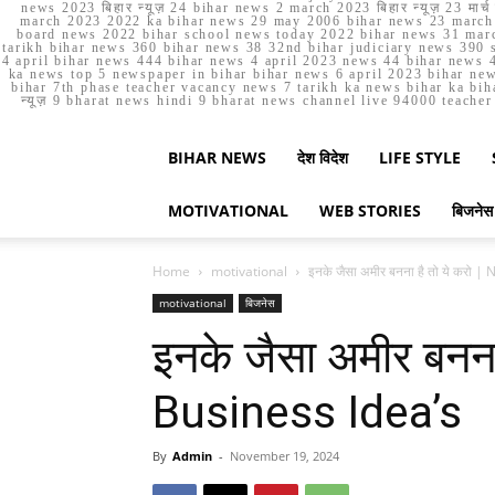
news 2023 बिहार न्यूज़ 24 bihar news 2 march 2023 बिहार न्यूज़ 23 
march 2023 2022 ka bihar news 29 may 2006 bihar news 23 march b
board news 2022 bihar school news today 2022 bihar news 31 marc
tarikh bihar news 360 bihar news 38 32nd bihar judiciary news 390 s
4 april bihar news 444 bihar news 4 april 2023 news 44 bihar news 4
ka news top 5 newspaper in bihar bihar news 6 april 2023 bihar ne
bihar 7th phase teacher vacancy news 7 tarikh ka news bihar ka bih
न्यूज़ 9 bharat news hindi 9 bharat news channel live 94000 teach
BIHAR NEWS
देश विदेश
LIFE STYLE
MOTIVATIONAL
WEB STORIES
बिजनेस
Home
motivational
इनके जैसा अमीर बनना है तो ये करो 
motivational
बिजनेस
इनके जैसा अमीर बनना
Business Idea’s
By
Admin
-
November 19, 2024