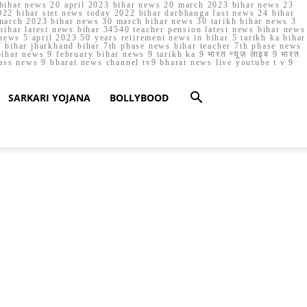
023 bihar news 20 april 2023 bihar news 20 march 2023 bihar news 23
22 bihar stet news today 2022 bihar darbhanga fast news 24 bihar
march 2023 bihar news 30 march bihar news 30 tarikh bihar news 3
bihar latest news bihar 34540 teacher pension latest news bihar news
ews 5 april 2023 50 years retirement news in bihar 5 tarikh ka bihar
 bihar jharkhand bihar 7th phase news bihar teacher 7th phase news
ar news 9 february bihar news 9 tarikh ka 9 भारत न्यूज़ लाइव 9 भारत
lass news 9 bharat news channel tv9 bharat news live youtube t v 9
SARKARI YOJANA
BOLLYBOOD