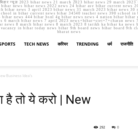
मार्च बिहार न्यूज़ 2023 bihar news 21 march 2023 bihar news 29 march 2
ihar news bihar news 2022 news 24 bihar asv bihar current news 20
h bihar news 3 april 2023 bihar news 31 march 2023 bihar news 30 
chool in bihar current news bihar 34540 teacher news 390 school in 
 bihar news 444 bihar bsnl 4g bihar news news 4 nation bihar bihar n
ws 6 march bihar news 7 april 2023 news+bihar+stet+7+charan news 7
ar news 8 march bihar news 8 march 2023 8 tarikh ka bihar ka news bih
er vacancy in bihar today news bihar 9th board news bihar board 9th c
bharat news
SPORTS
TECH NEWS
करियर
TRENDING
धर्म
राजनीति
| New Business Idea’s
 है तो ये करो | New
292
0