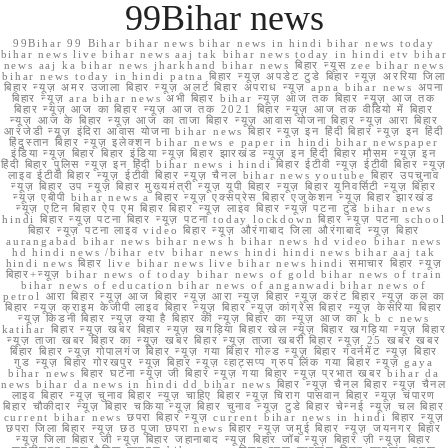
99Bihar news
99Bihar 99 Bihar bihar news bihar news in hindi bihar news today
bihar news live bihar news aaj tak bihar news today in hindi etv bihar
news aaj ka bihar news jharkhand bihar news बिहार न्यूस zee bihar news
bihar news today in hindi patna बिहार न्यूज़ अपडेट टुडे बिहार न्यूज़ अररिया जिला
बिहार न्यूज़ अमर उजाला बिहार न्यूज़ अलर्ट बिहार अपराध न्यूज़ apna bihar news अपना
बिहार न्यूज़ ara bihar news अभी बिहार bihar न्यूज़ आज तक बिहार न्यूज़ आज तक
बिहार न्यूज़ आज का बिहार न्यूज़ आज तक 2021 बिहार न्यूज़ आज तक वीडियो में बिहार
न्यूज़ आज के बिहार न्यूज़ आज का ताजा बिहार न्यूज़ आवास योजना बिहार न्यूज़ आरा बिहार
आरजेडी न्यूज़ इंदिरा आवास योजना bihar news बिहार न्यूज़ इन हिंदी बिहार न्यूज़ इन हिंदी
हिंदुस्तान बिहार न्यूज़ इलेक्शन bihar news e paper in hindi bihar newspaper
इंडिया न्यूज़ बिहार बिहार इंडिया न्यूज़ बिहार झारखंड न्यूज़ इन हिंदी बिहार मौसम न्यूज़ इन
हिंदी बिहार पुलिस न्यूज़ इन हिंदी bihar news i hindi बिहार ईटीवी न्यूज़ ईटीवी बिहार न्यूज़
लाइव ईटीवी बिहार न्यूज़ ईटीवी बिहार न्यूज़ चैनल bihar news youtube बिहार उपचुनाव
न्यूज़ बिहार उप न्यूज़ बिहार मुख्यमंत्री न्यूज़ यूपी बिहार न्यूज़ बिहार यूनिवर्सिटी न्यूज़ बिहार
न्यूज़ एबीपी bihar news a बिहार न्यूज़ एक्सप्रेस बिहार एजुकेशन न्यूज़ बिहार झारखंड
न्यूज़ एटिन बिहार ऐप एम बिहार बिहार न्यूज़ लाइव बिहार न्यूज़ पटना टुडे bihar news
hindi बिहार न्यूज़ पटना बिहार न्यूज़ पटना today lockdown बिहार न्यूज़ पटना school
बिहार न्यूज़ पटना लाइव video बिहार न्यूज़ औरंगाबाद जिला औरंगाबाद न्यूज़ बिहार
aurangabad bihar news bihar news h bihar news hd video bihar news
hd hindi news /bihar etv bihar news hindi hindi news bihar aaj tak
hindi news बिहार live bihar news live bihar news hindi समाचार बिहार न्यूज़
बिहार+न्यूज़ bihar news of today bihar news of gold bihar news of train
bihar news of education bihar news of anganwadi bihar news of
petrol आरा बिहार न्यूज़ आज बिहार न्यूज़ आरा न्यूज़ बिहार न्यूज़ करंट बिहार न्यूज़ कल का
बिहार न्यूज़ क्राइम केजीपी लाइव बिहार न्यूज़ बिहार न्यूज़ कांग्रेस बिहार न्यूज़ केसरिया बिहार
न्यूज़ किडनी बिहार न्यूज़ क्या है बिहार की न्यूज़ बिहार का न्यूज़ आज का k b c news
katihar बिहार न्यूज़ खबर बिहार न्यूज़ खगड़िया बिहार खेल न्यूज़ बिहार खगड़िया न्यूज़ बिहार
न्यूज़ ताजा खबर बिहार का न्यूज़ खबर बिहार न्यूज़ ताजा खबरी बिहार न्यूज़ 25 खबर खबर
बिहार बिहार न्यूज़ गोपालगंज बिहार न्यूज़ गया बिहार गोल्ड न्यूज़ बिहार गवर्नमेंट न्यूज़ बिहार
गुड न्यूज़ बिहार गोरखपुर न्यूज़ बिहार न्यूज़ व्हाट्सप्प ग्रुप लिंक गया बिहार न्यूज़ gaya
bihar news बिहार घटना न्यूज़ जी बिहार न्यूज़ गया बिहार न्यूज़ प्रभात खबर bihar da
news bihar da news in hindi dd bihar news बिहार न्यूज़ चैनल बिहार न्यूज़ चैनल
लाइव बिहार न्यूज़ चुनाव बिहार न्यूज़ चाहिए बिहार न्यूज़ चिराग पासवान बिहार न्यूज़ चंपारण
बिहार चौकीदार न्यूज़ बिहार चकिया न्यूज़ बिहार चुनाव न्यूज़ टुडे बिहार चेन्नई न्यूज़ चल बिहार
current bihar news छपरा बिहार न्यूज़ current bihar news in hindi बिहार न्यूज़
छपरा जिला बिहार न्यूज़ छठ पूजा छपरा news बिहार न्यूज़ जमुई बिहार न्यूज़ जयनगर बिहार
न्यूज़ जिला बिहार जी न्यूज़ बिहार जहानाबाद न्यूज़ बिहार जॉब न्यूज़ बिहार ज़ी न्यूज़ बिहार