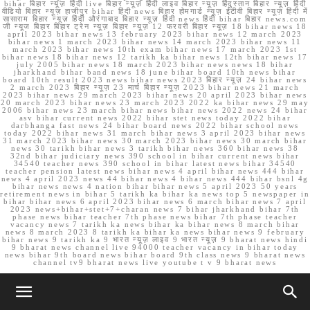
bihar बिहार न्यूज़ हिंदी live बिहार न्यूज़ हिंदी लाइव बिहार न्यूज़ हिंदुस्तान बिहार न्यूज़ हिंदी
वीडियो बिहार न्यूज़ हाजीपुर bihar हिंदी news बिहार होमगार्ड न्यूज़ ईटीवी बिहार न्यूज़ हिंदी में
सासाराम बिहार न्यूज़ हिंदी औरंगाबाद बिहार न्यूज़ हिंदी news हिंदी bihar बिहार news.com
जी न्यूज बिहार बिहार ट्रेन न्यूज़ बिहार न्यूज़ 12 फरवरी बिहार न्यूज़ 18 bihar news 18
april 2023 bihar news 13 february 2023 bihar news 12 march 2023
bihar news 1 march 2023 bihar news 14 march 2023 bihar news 11
march 2023 bihar news 10th exam bihar news 17 march 2023 1st
bihar news 18 bihar news 12 tarikh ka bihar news 12th bihar news 17
july 2005 bihar news 18 march 2023 bihar news news 18 bihar
jharkhand bihar band news 18 june bihar board 10th news bihar
board 10th result 2023 news bihar news 2023 बिहार न्यूज़ 24 bihar news
2 march 2023 बिहार न्यूज़ 23 मार्च बिहार न्यूज़ 2023 bihar news 21 march
2023 bihar news 29 march 2023 bihar news 20 april 2023 bihar news
20 march 2023 bihar news 23 march 2023 2022 ka bihar news 29 may
2006 bihar news 23 march bihar news bihar news 2022 news 24 bihar
asv bihar current news 2022 bihar stet news today 2022 bihar
darbhanga fast news 24 bihar board news 2022 bihar school news
today 2022 bihar news 31 march bihar news 3 april 2023 bihar news
31 march 2023 bihar news 30 march 2023 bihar news 30 march bihar
news 30 tarikh bihar news 3 tarikh bihar news 360 bihar news 38
32nd bihar judiciary news 390 school in bihar current news bihar
34540 teacher news 390 school in bihar latest news bihar 34540
teacher pension latest news bihar news 4 april bihar news 444 bihar
news 4 april 2023 news 44 bihar news 4 bihar news 444 bihar bsnl 4g
bihar news news 4 nation bihar bihar news 5 april 2023 50 years
retirement news in bihar 5 tarikh ka bihar ka news top 5 newspaper in
bihar bihar news 6 april 2023 bihar news 6 march bihar news 7 april
2023 news+bihar+stet+7+charan news 7 bihar jharkhand bihar 7th
phase news bihar teacher 7th phase news bihar 7th phase teacher
vacancy news 7 tarikh ka news bihar ka bihar news 8 march bihar
news 8 march 2023 8 tarikh ka bihar ka news bihar news 9 february
bihar news 9 tarikh ka 9 भारत न्यूज़ लाइव 9 भारत न्यूज़ 9 bharat news hindi
9 bharat news channel live 94000 teacher vacancy in bihar today
news bihar 9th board news bihar board 9th class news 9 bharat news
channel tv9 bharat news live youtube t v 9 bharat news