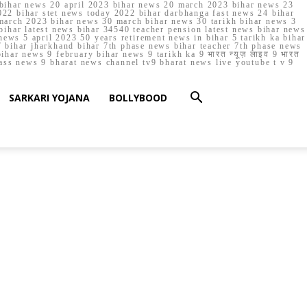
023 bihar news 20 april 2023 bihar news 20 march 2023 bihar news 23
22 bihar stet news today 2022 bihar darbhanga fast news 24 bihar
march 2023 bihar news 30 march bihar news 30 tarikh bihar news 3
bihar latest news bihar 34540 teacher pension latest news bihar news
ews 5 april 2023 50 years retirement news in bihar 5 tarikh ka bihar
 bihar jharkhand bihar 7th phase news bihar teacher 7th phase news
ar news 9 february bihar news 9 tarikh ka 9 भारत न्यूज़ लाइव 9 भारत
lass news 9 bharat news channel tv9 bharat news live youtube t v 9
SARKARI YOJANA
BOLLYBOOD