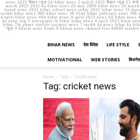
news 2023 बिहार न्यूज़ 24 bihar news 2 march 2023 बिहार न्यूज़ 23 
march 2023 2022 ka bihar news 29 may 2006 bihar news 23 march b
board news 2022 bihar school news today 2022 bihar news 31 marc
tarikh bihar news 360 bihar news 38 32nd bihar judiciary news 390 s
4 april bihar news 444 bihar news 4 april 2023 news 44 bihar news 4
ka news top 5 newspaper in bihar bihar news 6 april 2023 bihar ne
bihar 7th phase teacher vacancy news 7 tarikh ka news bihar ka bih
न्यूज़ 9 bharat news hindi 9 bharat news channel live 94000 teach
BIHAR NEWS
देश विदेश
LIFE STYLE
MOTIVATIONAL
WEB STORIES
बिजने
Home
Tags
Cricket news
Tag: cricket news