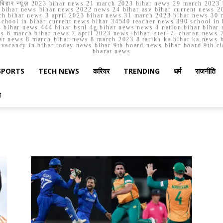
मार्च बिहार न्यूज़ 2023 bihar news 21 march 2023 bihar news 29 march 2
ihar news bihar news 2022 news 24 bihar asv bihar current news 20
h bihar news 3 april 2023 bihar news 31 march 2023 bihar news 30 
chool in bihar current news bihar 34540 teacher news 390 school in 
 bihar news 444 bihar bsnl 4g bihar news news 4 nation bihar bihar n
ws 6 march bihar news 7 april 2023 news+bihar+stet+7+charan news 7
ar news 8 march bihar news 8 march 2023 8 tarikh ka bihar ka news bih
er vacancy in bihar today news bihar 9th board news bihar board 9th c
bharat news
SPORTS
TECH NEWS
करियर
TRENDING
धर्म
राजनीति
स