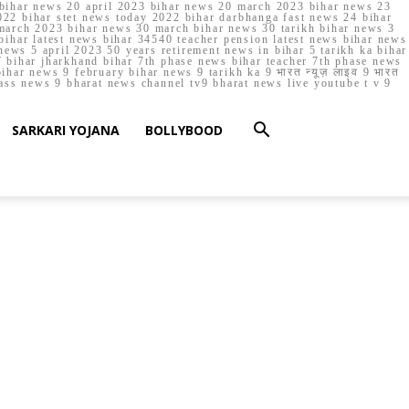
023 bihar news 20 april 2023 bihar news 20 march 2023 bihar news 23
22 bihar stet news today 2022 bihar darbhanga fast news 24 bihar
march 2023 bihar news 30 march bihar news 30 tarikh bihar news 3
bihar latest news bihar 34540 teacher pension latest news bihar news
ews 5 april 2023 50 years retirement news in bihar 5 tarikh ka bihar
 bihar jharkhand bihar 7th phase news bihar teacher 7th phase news
ar news 9 february bihar news 9 tarikh ka 9 भारत न्यूज़ लाइव 9 भारत
lass news 9 bharat news channel tv9 bharat news live youtube t v 9
SARKARI YOJANA
BOLLYBOOD