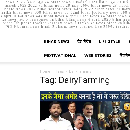
news 2023 बिहार न्यूज़ 24 bihar news 2 march 2023 बिहार न्यूज़ 23 
march 2023 2022 ka bihar news 29 may 2006 bihar news 23 march b
board news 2022 bihar school news today 2022 bihar news 31 marc
tarikh bihar news 360 bihar news 38 32nd bihar judiciary news 390 s
4 april bihar news 444 bihar news 4 april 2023 news 44 bihar news 4
ka news top 5 newspaper in bihar bihar news 6 april 2023 bihar ne
bihar 7th phase teacher vacancy news 7 tarikh ka news bihar ka bih
न्यूज़ 9 bharat news hindi 9 bharat news channel live 94000 teach
BIHAR NEWS
देश विदेश
LIFE STYLE
MOTIVATIONAL
WEB STORIES
बिजने
Home
Tags
DairyFarming
Tag: DairyFarming