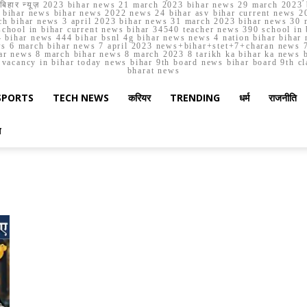
मार्च बिहार न्यूज़ 2023 bihar news 21 march 2023 bihar news 29 march 2
ihar news bihar news 2022 news 24 bihar asv bihar current news 20
h bihar news 3 april 2023 bihar news 31 march 2023 bihar news 30 
chool in bihar current news bihar 34540 teacher news 390 school in 
 bihar news 444 bihar bsnl 4g bihar news news 4 nation bihar bihar n
ws 6 march bihar news 7 april 2023 news+bihar+stet+7+charan news 7
ar news 8 march bihar news 8 march 2023 8 tarikh ka bihar ka news bih
er vacancy in bihar today news bihar 9th board news bihar board 9th c
bharat news
SPORTS
TECH NEWS
करियर
TRENDING
धर्म
राजनीति
स