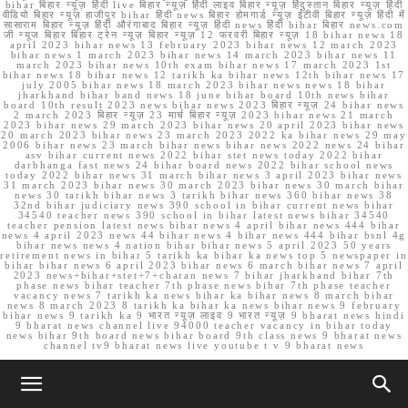
bihar बिहार न्यूज़ हिंदी live बिहार न्यूज़ हिंदी लाइव बिहार न्यूज़ हिंदुस्तान बिहार न्यूज़ हिंदी
वीडियो बिहार न्यूज़ हाजीपुर bihar हिंदी news बिहार होमगार्ड न्यूज़ ईटीवी बिहार न्यूज़ हिंदी में
सासाराम बिहार न्यूज़ हिंदी औरंगाबाद बिहार न्यूज़ हिंदी news हिंदी bihar बिहार news.com
जी न्यूज बिहार बिहार ट्रेन न्यूज़ बिहार न्यूज़ 12 फरवरी बिहार न्यूज़ 18 bihar news 18
april 2023 bihar news 13 february 2023 bihar news 12 march 2023
bihar news 1 march 2023 bihar news 14 march 2023 bihar news 11
march 2023 bihar news 10th exam bihar news 17 march 2023 1st
bihar news 18 bihar news 12 tarikh ka bihar news 12th bihar news 17
july 2005 bihar news 18 march 2023 bihar news news 18 bihar
jharkhand bihar band news 18 june bihar board 10th news bihar
board 10th result 2023 news bihar news 2023 बिहार न्यूज़ 24 bihar news
2 march 2023 बिहार न्यूज़ 23 मार्च बिहार न्यूज़ 2023 bihar news 21 march
2023 bihar news 29 march 2023 bihar news 20 april 2023 bihar news
20 march 2023 bihar news 23 march 2023 2022 ka bihar news 29 may
2006 bihar news 23 march bihar news bihar news 2022 news 24 bihar
asv bihar current news 2022 bihar stet news today 2022 bihar
darbhanga fast news 24 bihar board news 2022 bihar school news
today 2022 bihar news 31 march bihar news 3 april 2023 bihar news
31 march 2023 bihar news 30 march 2023 bihar news 30 march bihar
news 30 tarikh bihar news 3 tarikh bihar news 360 bihar news 38
32nd bihar judiciary news 390 school in bihar current news bihar
34540 teacher news 390 school in bihar latest news bihar 34540
teacher pension latest news bihar news 4 april bihar news 444 bihar
news 4 april 2023 news 44 bihar news 4 bihar news 444 bihar bsnl 4g
bihar news news 4 nation bihar bihar news 5 april 2023 50 years
retirement news in bihar 5 tarikh ka bihar ka news top 5 newspaper in
bihar bihar news 6 april 2023 bihar news 6 march bihar news 7 april
2023 news+bihar+stet+7+charan news 7 bihar jharkhand bihar 7th
phase news bihar teacher 7th phase news bihar 7th phase teacher
vacancy news 7 tarikh ka news bihar ka bihar news 8 march bihar
news 8 march 2023 8 tarikh ka bihar ka news bihar news 9 february
bihar news 9 tarikh ka 9 भारत न्यूज़ लाइव 9 भारत न्यूज़ 9 bharat news hindi
9 bharat news channel live 94000 teacher vacancy in bihar today
news bihar 9th board news bihar board 9th class news 9 bharat news
channel tv9 bharat news live youtube t v 9 bharat news