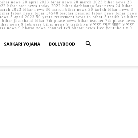
023 bihar news 20 april 2023 bihar news 20 march 2023 bihar news 23
22 bihar stet news today 2022 bihar darbhanga fast news 24 bihar
march 2023 bihar news 30 march bihar news 30 tarikh bihar news 3
bihar latest news bihar 34540 teacher pension latest news bihar news
ews 5 april 2023 50 years retirement news in bihar 5 tarikh ka bihar
 bihar jharkhand bihar 7th phase news bihar teacher 7th phase news
ar news 9 february bihar news 9 tarikh ka 9 भारत न्यूज़ लाइव 9 भारत
lass news 9 bharat news channel tv9 bharat news live youtube t v 9
SARKARI YOJANA
BOLLYBOOD