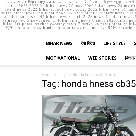
news 2023 बिहार न्यूज़ 24 bihar news 2 march 2023 बिहार न्यूज़ 23 
march 2023 2022 ka bihar news 29 may 2006 bihar news 23 march b
board news 2022 bihar school news today 2022 bihar news 31 marc
tarikh bihar news 360 bihar news 38 32nd bihar judiciary news 390 s
4 april bihar news 444 bihar news 4 april 2023 news 44 bihar news 4
ka news top 5 newspaper in bihar bihar news 6 april 2023 bihar ne
bihar 7th phase teacher vacancy news 7 tarikh ka news bihar ka bih
न्यूज़ 9 bharat news hindi 9 bharat news channel live 94000 teach
BIHAR NEWS
देश विदेश
LIFE STYLE
MOTIVATIONAL
WEB STORIES
बिजने
Home
Tags
Honda hness cb350 price
Tag: honda hness cb35