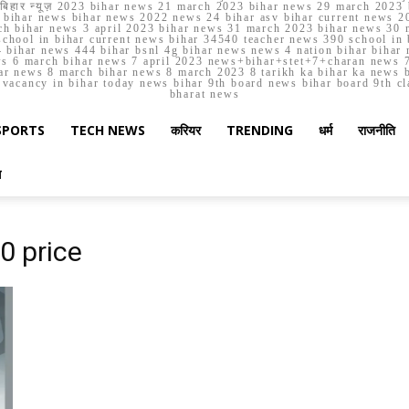
मार्च बिहार न्यूज़ 2023 bihar news 21 march 2023 bihar news 29 march 2
ihar news bihar news 2022 news 24 bihar asv bihar current news 20
h bihar news 3 april 2023 bihar news 31 march 2023 bihar news 30 
chool in bihar current news bihar 34540 teacher news 390 school in 
 bihar news 444 bihar bsnl 4g bihar news news 4 nation bihar bihar n
ws 6 march bihar news 7 april 2023 news+bihar+stet+7+charan news 7
ar news 8 march bihar news 8 march 2023 8 tarikh ka bihar ka news bih
er vacancy in bihar today news bihar 9th board news bihar board 9th c
bharat news
SPORTS
TECH NEWS
करियर
TRENDING
धर्म
राजनीति
स
0 price