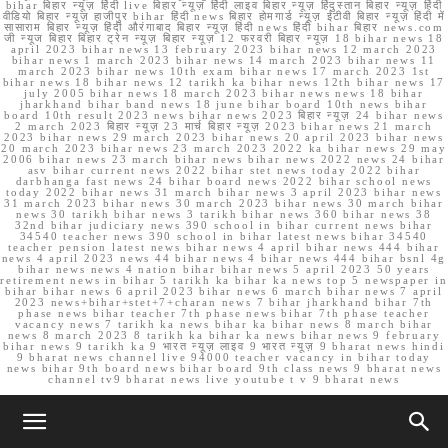
bihar बिहार न्यूज़ हिंदी live बिहार न्यूज़ हिंदी लाइव बिहार न्यूज़ हिंदुस्तान बिहार न्यूज़ हिंदी
वीडियो बिहार न्यूज़ हाजीपुर bihar हिंदी news बिहार होमगार्ड न्यूज़ ईटीवी बिहार न्यूज़ हिंदी में
सासाराम बिहार न्यूज़ हिंदी औरंगाबाद बिहार न्यूज़ हिंदी news हिंदी bihar बिहार news.com
जी न्यूज बिहार बिहार ट्रेन न्यूज़ बिहार न्यूज़ 12 फरवरी बिहार न्यूज़ 18 bihar news 18
april 2023 bihar news 13 february 2023 bihar news 12 march 2023
bihar news 1 march 2023 bihar news 14 march 2023 bihar news 11
march 2023 bihar news 10th exam bihar news 17 march 2023 1st
bihar news 18 bihar news 12 tarikh ka bihar news 12th bihar news 17
july 2005 bihar news 18 march 2023 bihar news news 18 bihar
jharkhand bihar band news 18 june bihar board 10th news bihar
board 10th result 2023 news bihar news 2023 बिहार न्यूज़ 24 bihar news
2 march 2023 बिहार न्यूज़ 23 मार्च बिहार न्यूज़ 2023 bihar news 21 march
2023 bihar news 29 march 2023 bihar news 20 april 2023 bihar news
20 march 2023 bihar news 23 march 2023 2022 ka bihar news 29 may
2006 bihar news 23 march bihar news bihar news 2022 news 24 bihar
asv bihar current news 2022 bihar stet news today 2022 bihar
darbhanga fast news 24 bihar board news 2022 bihar school news
today 2022 bihar news 31 march bihar news 3 april 2023 bihar news
31 march 2023 bihar news 30 march 2023 bihar news 30 march bihar
news 30 tarikh bihar news 3 tarikh bihar news 360 bihar news 38
32nd bihar judiciary news 390 school in bihar current news bihar
34540 teacher news 390 school in bihar latest news bihar 34540
teacher pension latest news bihar news 4 april bihar news 444 bihar
news 4 april 2023 news 44 bihar news 4 bihar news 444 bihar bsnl 4g
bihar news news 4 nation bihar bihar news 5 april 2023 50 years
retirement news in bihar 5 tarikh ka bihar ka news top 5 newspaper in
bihar bihar news 6 april 2023 bihar news 6 march bihar news 7 april
2023 news+bihar+stet+7+charan news 7 bihar jharkhand bihar 7th
phase news bihar teacher 7th phase news bihar 7th phase teacher
vacancy news 7 tarikh ka news bihar ka bihar news 8 march bihar
news 8 march 2023 8 tarikh ka bihar ka news bihar news 9 february
bihar news 9 tarikh ka 9 भारत न्यूज़ लाइव 9 भारत न्यूज़ 9 bharat news hindi
9 bharat news channel live 94000 teacher vacancy in bihar today
news bihar 9th board news bihar board 9th class news 9 bharat news
channel tv9 bharat news live youtube t v 9 bharat news