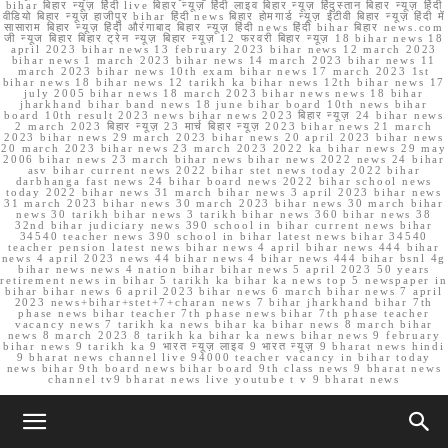
bihar बिहार न्यूज़ हिंदी live बिहार न्यूज़ हिंदी लाइव बिहार न्यूज़ हिंदुस्तान बिहार न्यूज़ हिंदी
वीडियो बिहार न्यूज़ हाजीपुर bihar हिंदी news बिहार होमगार्ड न्यूज़ ईटीवी बिहार न्यूज़ हिंदी में
सासाराम बिहार न्यूज़ हिंदी औरंगाबाद बिहार न्यूज़ हिंदी news हिंदी bihar बिहार news.com
जी न्यूज बिहार बिहार ट्रेन न्यूज़ बिहार न्यूज़ 12 फरवरी बिहार न्यूज़ 18 bihar news 18
april 2023 bihar news 13 february 2023 bihar news 12 march 2023
bihar news 1 march 2023 bihar news 14 march 2023 bihar news 11
march 2023 bihar news 10th exam bihar news 17 march 2023 1st
bihar news 18 bihar news 12 tarikh ka bihar news 12th bihar news 17
july 2005 bihar news 18 march 2023 bihar news news 18 bihar
jharkhand bihar band news 18 june bihar board 10th news bihar
board 10th result 2023 news bihar news 2023 बिहार न्यूज़ 24 bihar news
2 march 2023 बिहार न्यूज़ 23 मार्च बिहार न्यूज़ 2023 bihar news 21 march
2023 bihar news 29 march 2023 bihar news 20 april 2023 bihar news
20 march 2023 bihar news 23 march 2023 2022 ka bihar news 29 may
2006 bihar news 23 march bihar news bihar news 2022 news 24 bihar
asv bihar current news 2022 bihar stet news today 2022 bihar
darbhanga fast news 24 bihar board news 2022 bihar school news
today 2022 bihar news 31 march bihar news 3 april 2023 bihar news
31 march 2023 bihar news 30 march 2023 bihar news 30 march bihar
news 30 tarikh bihar news 3 tarikh bihar news 360 bihar news 38
32nd bihar judiciary news 390 school in bihar current news bihar
34540 teacher news 390 school in bihar latest news bihar 34540
teacher pension latest news bihar news 4 april bihar news 444 bihar
news 4 april 2023 news 44 bihar news 4 bihar news 444 bihar bsnl 4g
bihar news news 4 nation bihar bihar news 5 april 2023 50 years
retirement news in bihar 5 tarikh ka bihar ka news top 5 newspaper in
bihar bihar news 6 april 2023 bihar news 6 march bihar news 7 april
2023 news+bihar+stet+7+charan news 7 bihar jharkhand bihar 7th
phase news bihar teacher 7th phase news bihar 7th phase teacher
vacancy news 7 tarikh ka news bihar ka bihar news 8 march bihar
news 8 march 2023 8 tarikh ka bihar ka news bihar news 9 february
bihar news 9 tarikh ka 9 भारत न्यूज़ लाइव 9 भारत न्यूज़ 9 bharat news hindi
9 bharat news channel live 94000 teacher vacancy in bihar today
news bihar 9th board news bihar board 9th class news 9 bharat news
channel tv9 bharat news live youtube t v 9 bharat news