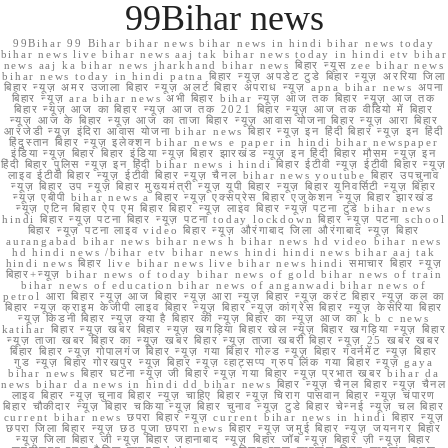
99Bihar news
99Bihar 99 Bihar bihar news bihar news in hindi bihar news today
bihar news live bihar news aaj tak bihar news today in hindi etv bihar
news aaj ka bihar news jharkhand bihar news बिहार न्यूस zee bihar news
bihar news today in hindi patna बिहार न्यूज़ अपडेट टुडे बिहार न्यूज़ अररिया जिला
बिहार न्यूज़ अमर उजाला बिहार न्यूज़ अलर्ट बिहार अपराध न्यूज़ apna bihar news अपना
बिहार न्यूज़ ara bihar news अभी बिहार bihar न्यूज़ आज तक बिहार न्यूज़ आज तक
बिहार न्यूज़ आज का बिहार न्यूज़ आज तक 2021 बिहार न्यूज़ आज तक वीडियो में बिहार
न्यूज़ आज के बिहार न्यूज़ आज का ताजा बिहार न्यूज़ आवास योजना बिहार न्यूज़ आरा बिहार
आरजेडी न्यूज़ इंदिरा आवास योजना bihar news बिहार न्यूज़ इन हिंदी बिहार न्यूज़ इन हिंदी
हिंदुस्तान बिहार न्यूज़ इलेक्शन bihar news e paper in hindi bihar newspaper
इंडिया न्यूज़ बिहार बिहार इंडिया न्यूज़ बिहार झारखंड न्यूज़ इन हिंदी बिहार मौसम न्यूज़ इन
हिंदी बिहार पुलिस न्यूज़ इन हिंदी bihar news i hindi बिहार ईटीवी न्यूज़ ईटीवी बिहार न्यूज़
लाइव ईटीवी बिहार न्यूज़ ईटीवी बिहार न्यूज़ चैनल bihar news youtube बिहार उपचुनाव
न्यूज़ बिहार उप न्यूज़ बिहार मुख्यमंत्री न्यूज़ यूपी बिहार न्यूज़ बिहार यूनिवर्सिटी न्यूज़ बिहार
न्यूज़ एबीपी bihar news a बिहार न्यूज़ एक्सप्रेस बिहार एजुकेशन न्यूज़ बिहार झारखंड
न्यूज़ एटिन बिहार ऐप एम बिहार बिहार न्यूज़ लाइव बिहार न्यूज़ पटना टुडे bihar news
hindi बिहार न्यूज़ पटना बिहार न्यूज़ पटना today lockdown बिहार न्यूज़ पटना school
बिहार न्यूज़ पटना लाइव video बिहार न्यूज़ औरंगाबाद जिला औरंगाबाद न्यूज़ बिहार
aurangabad bihar news bihar news h bihar news hd video bihar news
hd hindi news /bihar etv bihar news hindi hindi news bihar aaj tak
hindi news बिहार live bihar news live bihar news hindi समाचार बिहार न्यूज़
बिहार+न्यूज़ bihar news of today bihar news of gold bihar news of train
bihar news of education bihar news of anganwadi bihar news of
petrol आरा बिहार न्यूज़ आज बिहार न्यूज़ आरा न्यूज़ बिहार न्यूज़ करंट बिहार न्यूज़ कल का
बिहार न्यूज़ क्राइम केजीपी लाइव बिहार न्यूज़ बिहार न्यूज़ कांग्रेस बिहार न्यूज़ केसरिया बिहार
न्यूज़ किडनी बिहार न्यूज़ क्या है बिहार की न्यूज़ बिहार का न्यूज़ आज का k b c news
katihar बिहार न्यूज़ खबर बिहार न्यूज़ खगड़िया बिहार खेल न्यूज़ बिहार खगड़िया न्यूज़ बिहार
न्यूज़ ताजा खबर बिहार का न्यूज़ खबर बिहार न्यूज़ ताजा खबरी बिहार न्यूज़ 25 खबर खबर
बिहार बिहार न्यूज़ गोपालगंज बिहार न्यूज़ गया बिहार गोल्ड न्यूज़ बिहार गवर्नमेंट न्यूज़ बिहार
गुड न्यूज़ बिहार गोरखपुर न्यूज़ बिहार न्यूज़ व्हाट्सप्प ग्रुप लिंक गया बिहार न्यूज़ gaya
bihar news बिहार घटना न्यूज़ जी बिहार न्यूज़ गया बिहार न्यूज़ प्रभात खबर bihar da
news bihar da news in hindi dd bihar news बिहार न्यूज़ चैनल बिहार न्यूज़ चैनल
लाइव बिहार न्यूज़ चुनाव बिहार न्यूज़ चाहिए बिहार न्यूज़ चिराग पासवान बिहार न्यूज़ चंपारण
बिहार चौकीदार न्यूज़ बिहार चकिया न्यूज़ बिहार चुनाव न्यूज़ टुडे बिहार चेन्नई न्यूज़ चल बिहार
current bihar news छपरा बिहार न्यूज़ current bihar news in hindi बिहार न्यूज़
छपरा जिला बिहार न्यूज़ छठ पूजा छपरा news बिहार न्यूज़ जमुई बिहार न्यूज़ जयनगर बिहार
न्यूज़ जिला बिहार जी न्यूज़ बिहार जहानाबाद न्यूज़ बिहार जॉब न्यूज़ बिहार ज़ी न्यूज़ बिहार