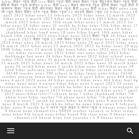
bihar बिहार न्यूज़ हिंदी live बिहार न्यूज़ हिंदी लाइव बिहार न्यूज़ हिंदुस्तान बिहार न्यूज़ हिंदी
वीडियो बिहार न्यूज़ हाजीपुर bihar हिंदी news बिहार होमगार्ड न्यूज़ ईटीवी बिहार न्यूज़ हिंदी में
सासाराम बिहार न्यूज़ हिंदी औरंगाबाद बिहार न्यूज़ हिंदी news हिंदी bihar बिहार news.com
जी न्यूज बिहार बिहार ट्रेन न्यूज़ बिहार न्यूज़ 12 फरवरी बिहार न्यूज़ 18 bihar news 18
april 2023 bihar news 13 february 2023 bihar news 12 march 2023
bihar news 1 march 2023 bihar news 14 march 2023 bihar news 11
march 2023 bihar news 10th exam bihar news 17 march 2023 1st
bihar news 18 bihar news 12 tarikh ka bihar news 12th bihar news 17
july 2005 bihar news 18 march 2023 bihar news news 18 bihar
jharkhand bihar band news 18 june bihar board 10th news bihar
board 10th result 2023 news bihar news 2023 बिहार न्यूज़ 24 bihar news
2 march 2023 बिहार न्यूज़ 23 मार्च बिहार न्यूज़ 2023 bihar news 21 march
2023 bihar news 29 march 2023 bihar news 20 april 2023 bihar news
20 march 2023 bihar news 23 march 2023 2022 ka bihar news 29 may
2006 bihar news 23 march bihar news bihar news 2022 news 24 bihar
asv bihar current news 2022 bihar stet news today 2022 bihar
darbhanga fast news 24 bihar board news 2022 bihar school news
today 2022 bihar news 31 march bihar news 3 april 2023 bihar news
31 march 2023 bihar news 30 march 2023 bihar news 30 march bihar
news 30 tarikh bihar news 3 tarikh bihar news 360 bihar news 38
32nd bihar judiciary news 390 school in bihar current news bihar
34540 teacher news 390 school in bihar latest news bihar 34540
teacher pension latest news bihar news 4 april bihar news 444 bihar
news 4 april 2023 news 44 bihar news 4 bihar news 444 bihar bsnl 4g
bihar news news 4 nation bihar bihar news 5 april 2023 50 years
retirement news in bihar 5 tarikh ka bihar ka news top 5 newspaper in
bihar bihar news 6 april 2023 bihar news 6 march bihar news 7 april
2023 news+bihar+stet+7+charan news 7 bihar jharkhand bihar 7th
phase news bihar teacher 7th phase news bihar 7th phase teacher
vacancy news 7 tarikh ka news bihar ka bihar news 8 march bihar
news 8 march 2023 8 tarikh ka bihar ka news bihar news 9 february
bihar news 9 tarikh ka 9 भारत न्यूज़ लाइव 9 भारत न्यूज़ 9 bharat news hindi
9 bharat news channel live 94000 teacher vacancy in bihar today
news bihar 9th board news bihar board 9th class news 9 bharat news
channel tv9 bharat news live youtube t v 9 bharat news