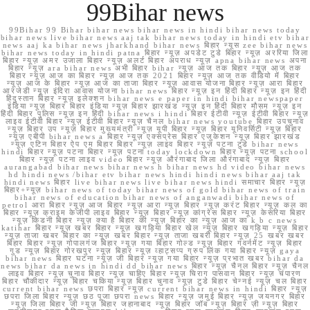
99Bihar news
99Bihar 99 Bihar bihar news bihar news in hindi bihar news today
bihar news live bihar news aaj tak bihar news today in hindi etv bihar
news aaj ka bihar news jharkhand bihar news बिहार न्यूस zee bihar news
bihar news today in hindi patna बिहार न्यूज़ अपडेट टुडे बिहार न्यूज़ अररिया जिला
बिहार न्यूज़ अमर उजाला बिहार न्यूज़ अलर्ट बिहार अपराध न्यूज़ apna bihar news अपना
बिहार न्यूज़ ara bihar news अभी बिहार bihar न्यूज़ आज तक बिहार न्यूज़ आज तक
बिहार न्यूज़ आज का बिहार न्यूज़ आज तक 2021 बिहार न्यूज़ आज तक वीडियो में बिहार
न्यूज़ आज के बिहार न्यूज़ आज का ताजा बिहार न्यूज़ आवास योजना बिहार न्यूज़ आरा बिहार
आरजेडी न्यूज़ इंदिरा आवास योजना bihar news बिहार न्यूज़ इन हिंदी बिहार न्यूज़ इन हिंदी
हिंदुस्तान बिहार न्यूज़ इलेक्शन bihar news e paper in hindi bihar newspaper
इंडिया न्यूज़ बिहार बिहार इंडिया न्यूज़ बिहार झारखंड न्यूज़ इन हिंदी बिहार मौसम न्यूज़ इन
हिंदी बिहार पुलिस न्यूज़ इन हिंदी bihar news i hindi बिहार ईटीवी न्यूज़ ईटीवी बिहार न्यूज़
लाइव ईटीवी बिहार न्यूज़ ईटीवी बिहार न्यूज़ चैनल bihar news youtube बिहार उपचुनाव
न्यूज़ बिहार उप न्यूज़ बिहार मुख्यमंत्री न्यूज़ यूपी बिहार न्यूज़ बिहार यूनिवर्सिटी न्यूज़ बिहार
न्यूज़ एबीपी bihar news a बिहार न्यूज़ एक्सप्रेस बिहार एजुकेशन न्यूज़ बिहार झारखंड
न्यूज़ एटिन बिहार ऐप एम बिहार बिहार न्यूज़ लाइव बिहार न्यूज़ पटना टुडे bihar news
hindi बिहार न्यूज़ पटना बिहार न्यूज़ पटना today lockdown बिहार न्यूज़ पटना school
बिहार न्यूज़ पटना लाइव video बिहार न्यूज़ औरंगाबाद जिला औरंगाबाद न्यूज़ बिहार
aurangabad bihar news bihar news h bihar news hd video bihar news
hd hindi news /bihar etv bihar news hindi hindi news bihar aaj tak
hindi news बिहार live bihar news live bihar news hindi समाचार बिहार न्यूज़
बिहार+न्यूज़ bihar news of today bihar news of gold bihar news of train
bihar news of education bihar news of anganwadi bihar news of
petrol आरा बिहार न्यूज़ आज बिहार न्यूज़ आरा न्यूज़ बिहार न्यूज़ करंट बिहार न्यूज़ कल का
बिहार न्यूज़ क्राइम केजीपी लाइव बिहार न्यूज़ बिहार न्यूज़ कांग्रेस बिहार न्यूज़ केसरिया बिहार
न्यूज़ किडनी बिहार न्यूज़ क्या है बिहार की न्यूज़ बिहार का न्यूज़ आज का k b c news
katihar बिहार न्यूज़ खबर बिहार न्यूज़ खगड़िया बिहार खेल न्यूज़ बिहार खगड़िया न्यूज़ बिहार
न्यूज़ ताजा खबर बिहार का न्यूज़ खबर बिहार न्यूज़ ताजा खबरी बिहार न्यूज़ 25 खबर खबर
बिहार बिहार न्यूज़ गोपालगंज बिहार न्यूज़ गया बिहार गोल्ड न्यूज़ बिहार गवर्नमेंट न्यूज़ बिहार
गुड न्यूज़ बिहार गोरखपुर न्यूज़ बिहार न्यूज़ व्हाट्सप्प ग्रुप लिंक गया बिहार न्यूज़ gaya
bihar news बिहार घटना न्यूज़ जी बिहार न्यूज़ गया बिहार न्यूज़ प्रभात खबर bihar da
news bihar da news in hindi dd bihar news बिहार न्यूज़ चैनल बिहार न्यूज़ चैनल
लाइव बिहार न्यूज़ चुनाव बिहार न्यूज़ चाहिए बिहार न्यूज़ चिराग पासवान बिहार न्यूज़ चंपारण
बिहार चौकीदार न्यूज़ बिहार चकिया न्यूज़ बिहार चुनाव न्यूज़ टुडे बिहार चेन्नई न्यूज़ चल बिहार
current bihar news छपरा बिहार न्यूज़ current bihar news in hindi बिहार न्यूज़
छपरा जिला बिहार न्यूज़ छठ पूजा छपरा news बिहार न्यूज़ जमुई बिहार न्यूज़ जयनगर बिहार
न्यूज़ जिला बिहार जी न्यूज़ बिहार जहानाबाद न्यूज़ बिहार जॉब न्यूज़ बिहार ज़ी न्यूज़ बिहार