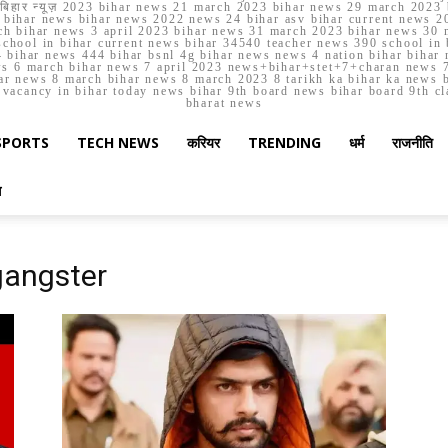
मार्च बिहार न्यूज़ 2023 bihar news 21 march 2023 bihar news 29 march 2
ihar news bihar news 2022 news 24 bihar asv bihar current news 20
h bihar news 3 april 2023 bihar news 31 march 2023 bihar news 30 
chool in bihar current news bihar 34540 teacher news 390 school in 
 bihar news 444 bihar bsnl 4g bihar news news 4 nation bihar bihar n
ws 6 march bihar news 7 april 2023 news+bihar+stet+7+charan news 7
ar news 8 march bihar news 8 march 2023 8 tarikh ka bihar ka news bih
er vacancy in bihar today news bihar 9th board news bihar board 9th c
bharat news
SPORTS
TECH NEWS
करियर
TRENDING
धर्म
राजनीति
स
gangster