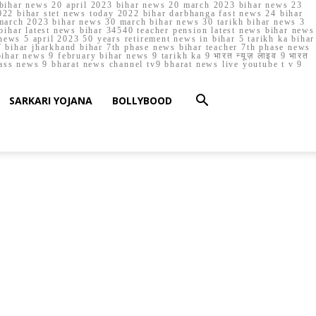
023 bihar news 20 april 2023 bihar news 20 march 2023 bihar news 23
22 bihar stet news today 2022 bihar darbhanga fast news 24 bihar
march 2023 bihar news 30 march bihar news 30 tarikh bihar news 3
bihar latest news bihar 34540 teacher pension latest news bihar news
ews 5 april 2023 50 years retirement news in bihar 5 tarikh ka bihar
 bihar jharkhand bihar 7th phase news bihar teacher 7th phase news
ar news 9 february bihar news 9 tarikh ka 9 भारत न्यूज़ लाइव 9 भारत
lass news 9 bharat news channel tv9 bharat news live youtube t v 9
SARKARI YOJANA
BOLLYBOOD