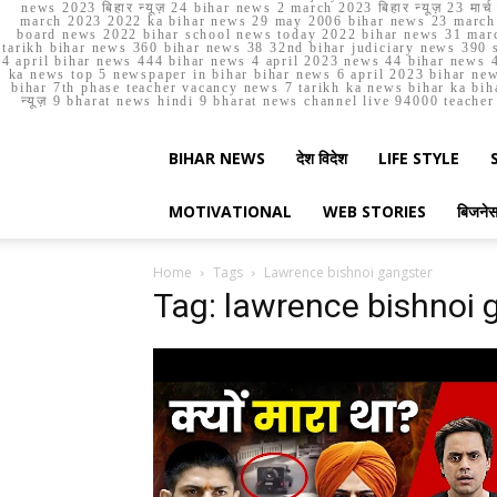
news 2023 बिहार न्यूज़ 24 bihar news 2 march 2023 बिहार न्यूज़ 23 
march 2023 2022 ka bihar news 29 may 2006 bihar news 23 march b
board news 2022 bihar school news today 2022 bihar news 31 marc
tarikh bihar news 360 bihar news 38 32nd bihar judiciary news 390 s
4 april bihar news 444 bihar news 4 april 2023 news 44 bihar news 4
ka news top 5 newspaper in bihar bihar news 6 april 2023 bihar ne
bihar 7th phase teacher vacancy news 7 tarikh ka news bihar ka bih
न्यूज़ 9 bharat news hindi 9 bharat news channel live 94000 teach
BIHAR NEWS
देश विदेश
LIFE STYLE
MOTIVATIONAL
WEB STORIES
बिजने
Home
Tags
Lawrence bishnoi gangster
Tag: lawrence bishnoi 