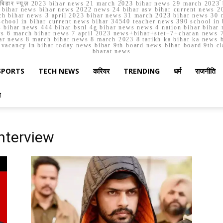
मार्च बिहार न्यूज़ 2023 bihar news 21 march 2023 bihar news 29 march 2
ihar news bihar news 2022 news 24 bihar asv bihar current news 20
h bihar news 3 april 2023 bihar news 31 march 2023 bihar news 30 
chool in bihar current news bihar 34540 teacher news 390 school in 
 bihar news 444 bihar bsnl 4g bihar news news 4 nation bihar bihar n
ws 6 march bihar news 7 april 2023 news+bihar+stet+7+charan news 7
ar news 8 march bihar news 8 march 2023 8 tarikh ka bihar ka news bih
er vacancy in bihar today news bihar 9th board news bihar board 9th c
bharat news
SPORTS
TECH NEWS
करियर
TRENDING
धर्म
राजनीति
स
interview