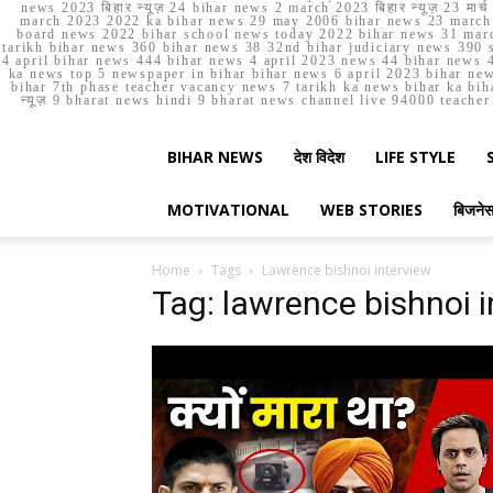
news 2023 बिहार न्यूज़ 24 bihar news 2 march 2023 बिहार न्यूज़ 23 
march 2023 2022 ka bihar news 29 may 2006 bihar news 23 march b
board news 2022 bihar school news today 2022 bihar news 31 marc
tarikh bihar news 360 bihar news 38 32nd bihar judiciary news 390 s
4 april bihar news 444 bihar news 4 april 2023 news 44 bihar news 4
ka news top 5 newspaper in bihar bihar news 6 april 2023 bihar ne
bihar 7th phase teacher vacancy news 7 tarikh ka news bihar ka bih
न्यूज़ 9 bharat news hindi 9 bharat news channel live 94000 teach
BIHAR NEWS
देश विदेश
LIFE STYLE
MOTIVATIONAL
WEB STORIES
बिजने
Home
Tags
Lawrence bishnoi interview
Tag: lawrence bishnoi 