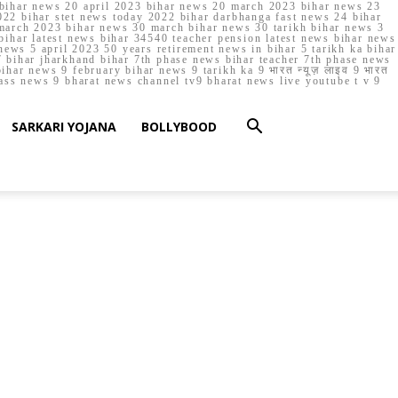
023 bihar news 20 april 2023 bihar news 20 march 2023 bihar news 23
22 bihar stet news today 2022 bihar darbhanga fast news 24 bihar
march 2023 bihar news 30 march bihar news 30 tarikh bihar news 3
bihar latest news bihar 34540 teacher pension latest news bihar news
ews 5 april 2023 50 years retirement news in bihar 5 tarikh ka bihar
 bihar jharkhand bihar 7th phase news bihar teacher 7th phase news
ar news 9 february bihar news 9 tarikh ka 9 भारत न्यूज़ लाइव 9 भारत
lass news 9 bharat news channel tv9 bharat news live youtube t v 9
SARKARI YOJANA
BOLLYBOOD