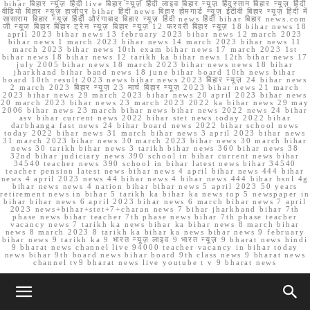
bihar बिहार न्यूज़ हिंदी live बिहार न्यूज़ हिंदी लाइव बिहार न्यूज़ हिंदुस्तान बिहार न्यूज़ हिंदी
वीडियो बिहार न्यूज़ हाजीपुर bihar हिंदी news बिहार होमगार्ड न्यूज़ ईटीवी बिहार न्यूज़ हिंदी में
सासाराम बिहार न्यूज़ हिंदी औरंगाबाद बिहार न्यूज़ हिंदी news हिंदी bihar बिहार news.com
जी न्यूज बिहार बिहार ट्रेन न्यूज़ बिहार न्यूज़ 12 फरवरी बिहार न्यूज़ 18 bihar news 18
april 2023 bihar news 13 february 2023 bihar news 12 march 2023
bihar news 1 march 2023 bihar news 14 march 2023 bihar news 11
march 2023 bihar news 10th exam bihar news 17 march 2023 1st
bihar news 18 bihar news 12 tarikh ka bihar news 12th bihar news 17
july 2005 bihar news 18 march 2023 bihar news news 18 bihar
jharkhand bihar band news 18 june bihar board 10th news bihar
board 10th result 2023 news bihar news 2023 बिहार न्यूज़ 24 bihar news
2 march 2023 बिहार न्यूज़ 23 मार्च बिहार न्यूज़ 2023 bihar news 21 march
2023 bihar news 29 march 2023 bihar news 20 april 2023 bihar news
20 march 2023 bihar news 23 march 2023 2022 ka bihar news 29 may
2006 bihar news 23 march bihar news bihar news 2022 news 24 bihar
asv bihar current news 2022 bihar stet news today 2022 bihar
darbhanga fast news 24 bihar board news 2022 bihar school news
today 2022 bihar news 31 march bihar news 3 april 2023 bihar news
31 march 2023 bihar news 30 march 2023 bihar news 30 march bihar
news 30 tarikh bihar news 3 tarikh bihar news 360 bihar news 38
32nd bihar judiciary news 390 school in bihar current news bihar
34540 teacher news 390 school in bihar latest news bihar 34540
teacher pension latest news bihar news 4 april bihar news 444 bihar
news 4 april 2023 news 44 bihar news 4 bihar news 444 bihar bsnl 4g
bihar news news 4 nation bihar bihar news 5 april 2023 50 years
retirement news in bihar 5 tarikh ka bihar ka news top 5 newspaper in
bihar bihar news 6 april 2023 bihar news 6 march bihar news 7 april
2023 news+bihar+stet+7+charan news 7 bihar jharkhand bihar 7th
phase news bihar teacher 7th phase news bihar 7th phase teacher
vacancy news 7 tarikh ka news bihar ka bihar news 8 march bihar
news 8 march 2023 8 tarikh ka bihar ka news bihar news 9 february
bihar news 9 tarikh ka 9 भारत न्यूज़ लाइव 9 भारत न्यूज़ 9 bharat news hindi
9 bharat news channel live 94000 teacher vacancy in bihar today
news bihar 9th board news bihar board 9th class news 9 bharat news
channel tv9 bharat news live youtube t v 9 bharat news