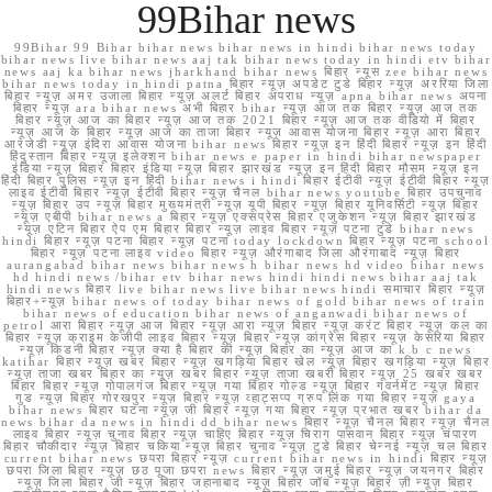
99Bihar news
99Bihar 99 Bihar bihar news bihar news in hindi bihar news today
bihar news live bihar news aaj tak bihar news today in hindi etv bihar
news aaj ka bihar news jharkhand bihar news बिहार न्यूस zee bihar news
bihar news today in hindi patna बिहार न्यूज़ अपडेट टुडे बिहार न्यूज़ अररिया जिला
बिहार न्यूज़ अमर उजाला बिहार न्यूज़ अलर्ट बिहार अपराध न्यूज़ apna bihar news अपना
बिहार न्यूज़ ara bihar news अभी बिहार bihar न्यूज़ आज तक बिहार न्यूज़ आज तक
बिहार न्यूज़ आज का बिहार न्यूज़ आज तक 2021 बिहार न्यूज़ आज तक वीडियो में बिहार
न्यूज़ आज के बिहार न्यूज़ आज का ताजा बिहार न्यूज़ आवास योजना बिहार न्यूज़ आरा बिहार
आरजेडी न्यूज़ इंदिरा आवास योजना bihar news बिहार न्यूज़ इन हिंदी बिहार न्यूज़ इन हिंदी
हिंदुस्तान बिहार न्यूज़ इलेक्शन bihar news e paper in hindi bihar newspaper
इंडिया न्यूज़ बिहार बिहार इंडिया न्यूज़ बिहार झारखंड न्यूज़ इन हिंदी बिहार मौसम न्यूज़ इन
हिंदी बिहार पुलिस न्यूज़ इन हिंदी bihar news i hindi बिहार ईटीवी न्यूज़ ईटीवी बिहार न्यूज़
लाइव ईटीवी बिहार न्यूज़ ईटीवी बिहार न्यूज़ चैनल bihar news youtube बिहार उपचुनाव
न्यूज़ बिहार उप न्यूज़ बिहार मुख्यमंत्री न्यूज़ यूपी बिहार न्यूज़ बिहार यूनिवर्सिटी न्यूज़ बिहार
न्यूज़ एबीपी bihar news a बिहार न्यूज़ एक्सप्रेस बिहार एजुकेशन न्यूज़ बिहार झारखंड
न्यूज़ एटिन बिहार ऐप एम बिहार बिहार न्यूज़ लाइव बिहार न्यूज़ पटना टुडे bihar news
hindi बिहार न्यूज़ पटना बिहार न्यूज़ पटना today lockdown बिहार न्यूज़ पटना school
बिहार न्यूज़ पटना लाइव video बिहार न्यूज़ औरंगाबाद जिला औरंगाबाद न्यूज़ बिहार
aurangabad bihar news bihar news h bihar news hd video bihar news
hd hindi news /bihar etv bihar news hindi hindi news bihar aaj tak
hindi news बिहार live bihar news live bihar news hindi समाचार बिहार न्यूज़
बिहार+न्यूज़ bihar news of today bihar news of gold bihar news of train
bihar news of education bihar news of anganwadi bihar news of
petrol आरा बिहार न्यूज़ आज बिहार न्यूज़ आरा न्यूज़ बिहार न्यूज़ करंट बिहार न्यूज़ कल का
बिहार न्यूज़ क्राइम केजीपी लाइव बिहार न्यूज़ बिहार न्यूज़ कांग्रेस बिहार न्यूज़ केसरिया बिहार
न्यूज़ किडनी बिहार न्यूज़ क्या है बिहार की न्यूज़ बिहार का न्यूज़ आज का k b c news
katihar बिहार न्यूज़ खबर बिहार न्यूज़ खगड़िया बिहार खेल न्यूज़ बिहार खगड़िया न्यूज़ बिहार
न्यूज़ ताजा खबर बिहार का न्यूज़ खबर बिहार न्यूज़ ताजा खबरी बिहार न्यूज़ 25 खबर खबर
बिहार बिहार न्यूज़ गोपालगंज बिहार न्यूज़ गया बिहार गोल्ड न्यूज़ बिहार गवर्नमेंट न्यूज़ बिहार
गुड न्यूज़ बिहार गोरखपुर न्यूज़ बिहार न्यूज़ व्हाट्सप्प ग्रुप लिंक गया बिहार न्यूज़ gaya
bihar news बिहार घटना न्यूज़ जी बिहार न्यूज़ गया बिहार न्यूज़ प्रभात खबर bihar da
news bihar da news in hindi dd bihar news बिहार न्यूज़ चैनल बिहार न्यूज़ चैनल
लाइव बिहार न्यूज़ चुनाव बिहार न्यूज़ चाहिए बिहार न्यूज़ चिराग पासवान बिहार न्यूज़ चंपारण
बिहार चौकीदार न्यूज़ बिहार चकिया न्यूज़ बिहार चुनाव न्यूज़ टुडे बिहार चेन्नई न्यूज़ चल बिहार
current bihar news छपरा बिहार न्यूज़ current bihar news in hindi बिहार न्यूज़
छपरा जिला बिहार न्यूज़ छठ पूजा छपरा news बिहार न्यूज़ जमुई बिहार न्यूज़ जयनगर बिहार
न्यूज़ जिला बिहार जी न्यूज़ बिहार जहानाबाद न्यूज़ बिहार जॉब न्यूज़ बिहार ज़ी न्यूज़ बिहार