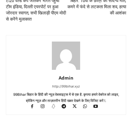
टी20 वर्ल्ड कप जीतकर भारत पहुंची
बिहार: 10वीं के छात्र की संदिग्ध मौत,
टीम इंडिया, दिल्ली एयरपोर्ट पर हुआ
कमरे में फंदे से लटकता मिला शव, हत्या
जोरदार स्वागत, सभी खिलाड़ी पीएम मोदी
की आशंका
से करेंगे मुलाकात
Admin
http://99bihar.xyz
99Bihar बिहार के हिंदी की न्यूज़ वेबसाइट्स में से एक है. कृपया हमारे वेबपेज को लाइव,
ब्रेकिंग न्यूज़ और ताज़ातरीन हिंदी खबर देखने के लिए विजिट करें !.