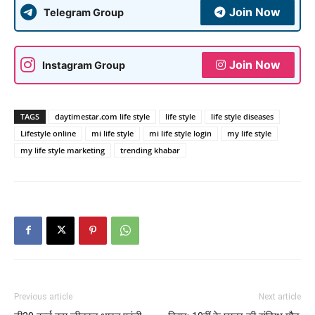
Join Now
Telegram Group
Join Now
Instagram Group
TAGS
daytimestar.com life style
life style
life style diseases
Lifestyle online
mi life style
mi life style login
my life style
my life style marketing
trending khabar
Previous article
Next article