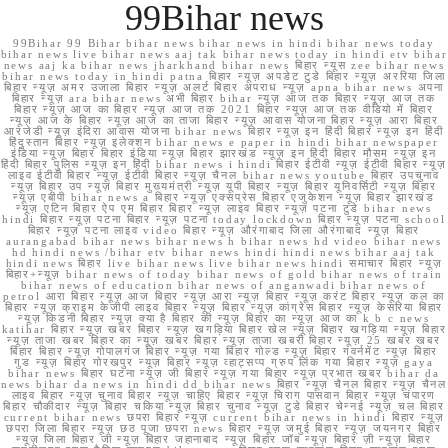
99Bihar news
99Bihar 99 Bihar bihar news bihar news in hindi bihar news today
bihar news live bihar news aaj tak bihar news today in hindi etv bihar
news aaj ka bihar news jharkhand bihar news बिहार न्यूस zee bihar news
bihar news today in hindi patna बिहार न्यूज़ अपडेट टुडे बिहार न्यूज़ अररिया जिला
बिहार न्यूज़ अमर उजाला बिहार न्यूज़ अलर्ट बिहार अपराध न्यूज़ apna bihar news अपना
बिहार न्यूज़ ara bihar news अभी बिहार bihar न्यूज़ आज तक बिहार न्यूज़ आज तक
बिहार न्यूज़ आज का बिहार न्यूज़ आज तक 2021 बिहार न्यूज़ आज तक वीडियो में बिहार
न्यूज़ आज के बिहार न्यूज़ आज का ताजा बिहार न्यूज़ आवास योजना बिहार न्यूज़ आरा बिहार
आरजेडी न्यूज़ इंदिरा आवास योजना bihar news बिहार न्यूज़ इन हिंदी बिहार न्यूज़ इन हिंदी
हिंदुस्तान बिहार न्यूज़ इलेक्शन bihar news e paper in hindi bihar newspaper
इंडिया न्यूज़ बिहार बिहार इंडिया न्यूज़ बिहार झारखंड न्यूज़ इन हिंदी बिहार मौसम न्यूज़ इन
हिंदी बिहार पुलिस न्यूज़ इन हिंदी bihar news i hindi बिहार ईटीवी न्यूज़ ईटीवी बिहार न्यूज़
लाइव ईटीवी बिहार न्यूज़ ईटीवी बिहार न्यूज़ चैनल bihar news youtube बिहार उपचुनाव
न्यूज़ बिहार उप न्यूज़ बिहार मुख्यमंत्री न्यूज़ यूपी बिहार न्यूज़ बिहार यूनिवर्सिटी न्यूज़ बिहार
न्यूज़ एबीपी bihar news a बिहार न्यूज़ एक्सप्रेस बिहार एजुकेशन न्यूज़ बिहार झारखंड
न्यूज़ एटिन बिहार ऐप एम बिहार बिहार न्यूज़ लाइव बिहार न्यूज़ पटना टुडे bihar news
hindi बिहार न्यूज़ पटना बिहार न्यूज़ पटना today lockdown बिहार न्यूज़ पटना school
बिहार न्यूज़ पटना लाइव video बिहार न्यूज़ औरंगाबाद जिला औरंगाबाद न्यूज़ बिहार
aurangabad bihar news bihar news h bihar news hd video bihar news
hd hindi news /bihar etv bihar news hindi hindi news bihar aaj tak
hindi news बिहार live bihar news live bihar news hindi समाचार बिहार न्यूज़
बिहार+न्यूज़ bihar news of today bihar news of gold bihar news of train
bihar news of education bihar news of anganwadi bihar news of
petrol आरा बिहार न्यूज़ आज बिहार न्यूज़ आरा न्यूज़ बिहार न्यूज़ करंट बिहार न्यूज़ कल का
बिहार न्यूज़ क्राइम केजीपी लाइव बिहार न्यूज़ बिहार न्यूज़ कांग्रेस बिहार न्यूज़ केसरिया बिहार
न्यूज़ किडनी बिहार न्यूज़ क्या है बिहार की न्यूज़ बिहार का न्यूज़ आज का k b c news
katihar बिहार न्यूज़ खबर बिहार न्यूज़ खगड़िया बिहार खेल न्यूज़ बिहार खगड़िया न्यूज़ बिहार
न्यूज़ ताजा खबर बिहार का न्यूज़ खबर बिहार न्यूज़ ताजा खबरी बिहार न्यूज़ 25 खबर खबर
बिहार बिहार न्यूज़ गोपालगंज बिहार न्यूज़ गया बिहार गोल्ड न्यूज़ बिहार गवर्नमेंट न्यूज़ बिहार
गुड न्यूज़ बिहार गोरखपुर न्यूज़ बिहार न्यूज़ व्हाट्सप्प ग्रुप लिंक गया बिहार न्यूज़ gaya
bihar news बिहार घटना न्यूज़ जी बिहार न्यूज़ गया बिहार न्यूज़ प्रभात खबर bihar da
news bihar da news in hindi dd bihar news बिहार न्यूज़ चैनल बिहार न्यूज़ चैनल
लाइव बिहार न्यूज़ चुनाव बिहार न्यूज़ चाहिए बिहार न्यूज़ चिराग पासवान बिहार न्यूज़ चंपारण
बिहार चौकीदार न्यूज़ बिहार चकिया न्यूज़ बिहार चुनाव न्यूज़ टुडे बिहार चेन्नई न्यूज़ चल बिहार
current bihar news छपरा बिहार न्यूज़ current bihar news in hindi बिहार न्यूज़
छपरा जिला बिहार न्यूज़ छठ पूजा छपरा news बिहार न्यूज़ जमुई बिहार न्यूज़ जयनगर बिहार
न्यूज़ जिला बिहार जी न्यूज़ बिहार जहानाबाद न्यूज़ बिहार जॉब न्यूज़ बिहार ज़ी न्यूज़ बिहार