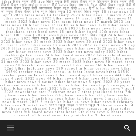
bihar बिहार न्यूज़ हिंदी live बिहार न्यूज़ हिंदी लाइव बिहार न्यूज़ हिंदुस्तान बिहार न्यूज़ हिंदी
वीडियो बिहार न्यूज़ हाजीपुर bihar हिंदी news बिहार होमगार्ड न्यूज़ ईटीवी बिहार न्यूज़ हिंदी में
सासाराम बिहार न्यूज़ हिंदी औरंगाबाद बिहार न्यूज़ हिंदी news हिंदी bihar बिहार news.com
जी न्यूज बिहार बिहार ट्रेन न्यूज़ बिहार न्यूज़ 12 फरवरी बिहार न्यूज़ 18 bihar news 18
april 2023 bihar news 13 february 2023 bihar news 12 march 2023
bihar news 1 march 2023 bihar news 14 march 2023 bihar news 11
march 2023 bihar news 10th exam bihar news 17 march 2023 1st
bihar news 18 bihar news 12 tarikh ka bihar news 12th bihar news 17
july 2005 bihar news 18 march 2023 bihar news news 18 bihar
jharkhand bihar band news 18 june bihar board 10th news bihar
board 10th result 2023 news bihar news 2023 बिहार न्यूज़ 24 bihar news
2 march 2023 बिहार न्यूज़ 23 मार्च बिहार न्यूज़ 2023 bihar news 21 march
2023 bihar news 29 march 2023 bihar news 20 april 2023 bihar news
20 march 2023 bihar news 23 march 2023 2022 ka bihar news 29 may
2006 bihar news 23 march bihar news bihar news 2022 news 24 bihar
asv bihar current news 2022 bihar stet news today 2022 bihar
darbhanga fast news 24 bihar board news 2022 bihar school news
today 2022 bihar news 31 march bihar news 3 april 2023 bihar news
31 march 2023 bihar news 30 march 2023 bihar news 30 march bihar
news 30 tarikh bihar news 3 tarikh bihar news 360 bihar news 38
32nd bihar judiciary news 390 school in bihar current news bihar
34540 teacher news 390 school in bihar latest news bihar 34540
teacher pension latest news bihar news 4 april bihar news 444 bihar
news 4 april 2023 news 44 bihar news 4 bihar news 444 bihar bsnl 4g
bihar news news 4 nation bihar bihar news 5 april 2023 50 years
retirement news in bihar 5 tarikh ka bihar ka news top 5 newspaper in
bihar bihar news 6 april 2023 bihar news 6 march bihar news 7 april
2023 news+bihar+stet+7+charan news 7 bihar jharkhand bihar 7th
phase news bihar teacher 7th phase news bihar 7th phase teacher
vacancy news 7 tarikh ka news bihar ka bihar news 8 march bihar
news 8 march 2023 8 tarikh ka bihar ka news bihar news 9 february
bihar news 9 tarikh ka 9 भारत न्यूज़ लाइव 9 भारत न्यूज़ 9 bharat news hindi
9 bharat news channel live 94000 teacher vacancy in bihar today
news bihar 9th board news bihar board 9th class news 9 bharat news
channel tv9 bharat news live youtube t v 9 bharat news