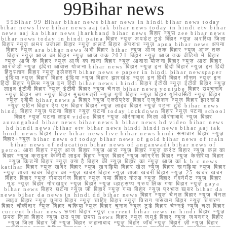
99Bihar news
99Bihar 99 Bihar bihar news bihar news in hindi bihar news today
bihar news live bihar news aaj tak bihar news today in hindi etv bihar
news aaj ka bihar news jharkhand bihar news बिहार न्यूस zee bihar news
bihar news today in hindi patna बिहार न्यूज़ अपडेट टुडे बिहार न्यूज़ अररिया जिला
बिहार न्यूज़ अमर उजाला बिहार न्यूज़ अलर्ट बिहार अपराध न्यूज़ apna bihar news अपना
बिहार न्यूज़ ara bihar news अभी बिहार bihar न्यूज़ आज तक बिहार न्यूज़ आज तक
बिहार न्यूज़ आज का बिहार न्यूज़ आज तक 2021 बिहार न्यूज़ आज तक वीडियो में बिहार
न्यूज़ आज के बिहार न्यूज़ आज का ताजा बिहार न्यूज़ आवास योजना बिहार न्यूज़ आरा बिहार
आरजेडी न्यूज़ इंदिरा आवास योजना bihar news बिहार न्यूज़ इन हिंदी बिहार न्यूज़ इन हिंदी
हिंदुस्तान बिहार न्यूज़ इलेक्शन bihar news e paper in hindi bihar newspaper
इंडिया न्यूज़ बिहार बिहार इंडिया न्यूज़ बिहार झारखंड न्यूज़ इन हिंदी बिहार मौसम न्यूज़ इन
हिंदी बिहार पुलिस न्यूज़ इन हिंदी bihar news i hindi बिहार ईटीवी न्यूज़ ईटीवी बिहार न्यूज़
लाइव ईटीवी बिहार न्यूज़ ईटीवी बिहार न्यूज़ चैनल bihar news youtube बिहार उपचुनाव
न्यूज़ बिहार उप न्यूज़ बिहार मुख्यमंत्री न्यूज़ यूपी बिहार न्यूज़ बिहार यूनिवर्सिटी न्यूज़ बिहार
न्यूज़ एबीपी bihar news a बिहार न्यूज़ एक्सप्रेस बिहार एजुकेशन न्यूज़ बिहार झारखंड
न्यूज़ एटिन बिहार ऐप एम बिहार बिहार न्यूज़ लाइव बिहार न्यूज़ पटना टुडे bihar news
hindi बिहार न्यूज़ पटना बिहार न्यूज़ पटना today lockdown बिहार न्यूज़ पटना school
बिहार न्यूज़ पटना लाइव video बिहार न्यूज़ औरंगाबाद जिला औरंगाबाद न्यूज़ बिहार
aurangabad bihar news bihar news h bihar news hd video bihar news
hd hindi news /bihar etv bihar news hindi hindi news bihar aaj tak
hindi news बिहार live bihar news live bihar news hindi समाचार बिहार न्यूज़
बिहार+न्यूज़ bihar news of today bihar news of gold bihar news of train
bihar news of education bihar news of anganwadi bihar news of
petrol आरा बिहार न्यूज़ आज बिहार न्यूज़ आरा न्यूज़ बिहार न्यूज़ करंट बिहार न्यूज़ कल का
बिहार न्यूज़ क्राइम केजीपी लाइव बिहार न्यूज़ बिहार न्यूज़ कांग्रेस बिहार न्यूज़ केसरिया बिहार
न्यूज़ किडनी बिहार न्यूज़ क्या है बिहार की न्यूज़ बिहार का न्यूज़ आज का k b c news
katihar बिहार न्यूज़ खबर बिहार न्यूज़ खगड़िया बिहार खेल न्यूज़ बिहार खगड़िया न्यूज़ बिहार
न्यूज़ ताजा खबर बिहार का न्यूज़ खबर बिहार न्यूज़ ताजा खबरी बिहार न्यूज़ 25 खबर खबर
बिहार बिहार न्यूज़ गोपालगंज बिहार न्यूज़ गया बिहार गोल्ड न्यूज़ बिहार गवर्नमेंट न्यूज़ बिहार
गुड न्यूज़ बिहार गोरखपुर न्यूज़ बिहार न्यूज़ व्हाट्सप्प ग्रुप लिंक गया बिहार न्यूज़ gaya
bihar news बिहार घटना न्यूज़ जी बिहार न्यूज़ गया बिहार न्यूज़ प्रभात खबर bihar da
news bihar da news in hindi dd bihar news बिहार न्यूज़ चैनल बिहार न्यूज़ चैनल
लाइव बिहार न्यूज़ चुनाव बिहार न्यूज़ चाहिए बिहार न्यूज़ चिराग पासवान बिहार न्यूज़ चंपारण
बिहार चौकीदार न्यूज़ बिहार चकिया न्यूज़ बिहार चुनाव न्यूज़ टुडे बिहार चेन्नई न्यूज़ चल बिहार
current bihar news छपरा बिहार न्यूज़ current bihar news in hindi बिहार न्यूज़
छपरा जिला बिहार न्यूज़ छठ पूजा छपरा news बिहार न्यूज़ जमुई बिहार न्यूज़ जयनगर बिहार
न्यूज़ जिला बिहार जी न्यूज़ बिहार जहानाबाद न्यूज़ बिहार जॉब न्यूज़ बिहार ज़ी न्यूज़ बिहार