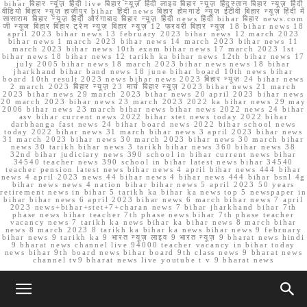
bihar बिहार न्यूज़ हिंदी live बिहार न्यूज़ हिंदी लाइव बिहार न्यूज़ हिंदुस्तान बिहार न्यूज़ हिंदी
वीडियो बिहार न्यूज़ हाजीपुर bihar हिंदी news बिहार होमगार्ड न्यूज़ ईटीवी बिहार न्यूज़ हिंदी में
सासाराम बिहार न्यूज़ हिंदी औरंगाबाद बिहार न्यूज़ हिंदी news हिंदी bihar बिहार news.com
जी न्यूज बिहार बिहार ट्रेन न्यूज़ बिहार न्यूज़ 12 फरवरी बिहार न्यूज़ 18 bihar news 18
april 2023 bihar news 13 february 2023 bihar news 12 march 2023
bihar news 1 march 2023 bihar news 14 march 2023 bihar news 11
march 2023 bihar news 10th exam bihar news 17 march 2023 1st
bihar news 18 bihar news 12 tarikh ka bihar news 12th bihar news 17
july 2005 bihar news 18 march 2023 bihar news news 18 bihar
jharkhand bihar band news 18 june bihar board 10th news bihar
board 10th result 2023 news bihar news 2023 बिहार न्यूज़ 24 bihar news
2 march 2023 बिहार न्यूज़ 23 मार्च बिहार न्यूज़ 2023 bihar news 21 march
2023 bihar news 29 march 2023 bihar news 20 april 2023 bihar news
20 march 2023 bihar news 23 march 2023 2022 ka bihar news 29 may
2006 bihar news 23 march bihar news bihar news 2022 news 24 bihar
asv bihar current news 2022 bihar stet news today 2022 bihar
darbhanga fast news 24 bihar board news 2022 bihar school news
today 2022 bihar news 31 march bihar news 3 april 2023 bihar news
31 march 2023 bihar news 30 march 2023 bihar news 30 march bihar
news 30 tarikh bihar news 3 tarikh bihar news 360 bihar news 38
32nd bihar judiciary news 390 school in bihar current news bihar
34540 teacher news 390 school in bihar latest news bihar 34540
teacher pension latest news bihar news 4 april bihar news 444 bihar
news 4 april 2023 news 44 bihar news 4 bihar news 444 bihar bsnl 4g
bihar news news 4 nation bihar bihar news 5 april 2023 50 years
retirement news in bihar 5 tarikh ka bihar ka news top 5 newspaper in
bihar bihar news 6 april 2023 bihar news 6 march bihar news 7 april
2023 news+bihar+stet+7+charan news 7 bihar jharkhand bihar 7th
phase news bihar teacher 7th phase news bihar 7th phase teacher
vacancy news 7 tarikh ka news bihar ka bihar news 8 march bihar
news 8 march 2023 8 tarikh ka bihar ka news bihar news 9 february
bihar news 9 tarikh ka 9 भारत न्यूज़ लाइव 9 भारत न्यूज़ 9 bharat news hindi
9 bharat news channel live 94000 teacher vacancy in bihar today
news bihar 9th board news bihar board 9th class news 9 bharat news
channel tv9 bharat news live youtube t v 9 bharat news