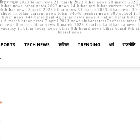
मार्च बिहार न्यूज़ 2023 bihar news 21 march 2023 bihar news 29 march 2
ihar news bihar news 2022 news 24 bihar asv bihar current news 20
h bihar news 3 april 2023 bihar news 31 march 2023 bihar news 30 
chool in bihar current news bihar 34540 teacher news 390 school in 
 bihar news 444 bihar bsnl 4g bihar news news 4 nation bihar bihar n
ws 6 march bihar news 7 april 2023 news+bihar+stet+7+charan news 7
ar news 8 march bihar news 8 march 2023 8 tarikh ka bihar ka news bih
er vacancy in bihar today news bihar 9th board news bihar board 9th c
bharat news
SPORTS
TECH NEWS
करियर
TRENDING
धर्म
राजनीति
स