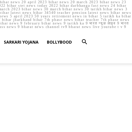
023 bihar news 20 april 2023 bihar news 20 march 2023 bihar news 23
22 bihar stet news today 2022 bihar darbhanga fast news 24 bihar
march 2023 bihar news 30 march bihar news 30 tarikh bihar news 3
bihar latest news bihar 34540 teacher pension latest news bihar news
ews 5 april 2023 50 years retirement news in bihar 5 tarikh ka bihar
 bihar jharkhand bihar 7th phase news bihar teacher 7th phase news
ar news 9 february bihar news 9 tarikh ka 9 भारत न्यूज़ लाइव 9 भारत
lass news 9 bharat news channel tv9 bharat news live youtube t v 9
SARKARI YOJANA
BOLLYBOOD