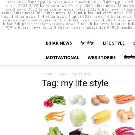
news 2023 बिहार न्यूज़ 24 bihar news 2 march 2023 बिहार न्यूज़ 23 
march 2023 2022 ka bihar news 29 may 2006 bihar news 23 march b
board news 2022 bihar school news today 2022 bihar news 31 marc
tarikh bihar news 360 bihar news 38 32nd bihar judiciary news 390 s
4 april bihar news 444 bihar news 4 april 2023 news 44 bihar news 4
ka news top 5 newspaper in bihar bihar news 6 april 2023 bihar ne
bihar 7th phase teacher vacancy news 7 tarikh ka news bihar ka bih
न्यूज़ 9 bharat news hindi 9 bharat news channel live 94000 teach
BIHAR NEWS
देश विदेश
LIFE STYLE
MOTIVATIONAL
WEB STORIES
बिजने
Home
Tags
My life style
Tag: my life style