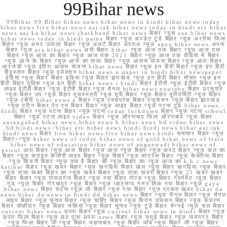
99Bihar news
99Bihar 99 Bihar bihar news bihar news in hindi bihar news today
bihar news live bihar news aaj tak bihar news today in hindi etv bihar
news aaj ka bihar news jharkhand bihar news बिहार न्यूस zee bihar news
bihar news today in hindi patna बिहार न्यूज़ अपडेट टुडे बिहार न्यूज़ अररिया जिला
बिहार न्यूज़ अमर उजाला बिहार न्यूज़ अलर्ट बिहार अपराध न्यूज़ apna bihar news अपना
बिहार न्यूज़ ara bihar news अभी बिहार bihar न्यूज़ आज तक बिहार न्यूज़ आज तक
बिहार न्यूज़ आज का बिहार न्यूज़ आज तक 2021 बिहार न्यूज़ आज तक वीडियो में बिहार
न्यूज़ आज के बिहार न्यूज़ आज का ताजा बिहार न्यूज़ आवास योजना बिहार न्यूज़ आरा बिहार
आरजेडी न्यूज़ इंदिरा आवास योजना bihar news बिहार न्यूज़ इन हिंदी बिहार न्यूज़ इन हिंदी
हिंदुस्तान बिहार न्यूज़ इलेक्शन bihar news e paper in hindi bihar newspaper
इंडिया न्यूज़ बिहार बिहार इंडिया न्यूज़ बिहार झारखंड न्यूज़ इन हिंदी बिहार मौसम न्यूज़ इन
हिंदी बिहार पुलिस न्यूज़ इन हिंदी bihar news i hindi बिहार ईटीवी न्यूज़ ईटीवी बिहार न्यूज़
लाइव ईटीवी बिहार न्यूज़ ईटीवी बिहार न्यूज़ चैनल bihar news youtube बिहार उपचुनाव
न्यूज़ बिहार उप न्यूज़ बिहार मुख्यमंत्री न्यूज़ यूपी बिहार न्यूज़ बिहार यूनिवर्सिटी न्यूज़ बिहार
न्यूज़ एबीपी bihar news a बिहार न्यूज़ एक्सप्रेस बिहार एजुकेशन न्यूज़ बिहार झारखंड
न्यूज़ एटिन बिहार ऐप एम बिहार बिहार न्यूज़ लाइव बिहार न्यूज़ पटना टुडे bihar news
hindi बिहार न्यूज़ पटना बिहार न्यूज़ पटना today lockdown बिहार न्यूज़ पटना school
बिहार न्यूज़ पटना लाइव video बिहार न्यूज़ औरंगाबाद जिला औरंगाबाद न्यूज़ बिहार
aurangabad bihar news bihar news h bihar news hd video bihar news
hd hindi news /bihar etv bihar news hindi hindi news bihar aaj tak
hindi news बिहार live bihar news live bihar news hindi समाचार बिहार न्यूज़
बिहार+न्यूज़ bihar news of today bihar news of gold bihar news of train
bihar news of education bihar news of anganwadi bihar news of
petrol आरा बिहार न्यूज़ आज बिहार न्यूज़ आरा न्यूज़ बिहार न्यूज़ करंट बिहार न्यूज़ कल का
बिहार न्यूज़ क्राइम केजीपी लाइव बिहार न्यूज़ बिहार न्यूज़ कांग्रेस बिहार न्यूज़ केसरिया बिहार
न्यूज़ किडनी बिहार न्यूज़ क्या है बिहार की न्यूज़ बिहार का न्यूज़ आज का k b c news
katihar बिहार न्यूज़ खबर बिहार न्यूज़ खगड़िया बिहार खेल न्यूज़ बिहार खगड़िया न्यूज़ बिहार
न्यूज़ ताजा खबर बिहार का न्यूज़ खबर बिहार न्यूज़ ताजा खबरी बिहार न्यूज़ 25 खबर खबर
बिहार बिहार न्यूज़ गोपालगंज बिहार न्यूज़ गया बिहार गोल्ड न्यूज़ बिहार गवर्नमेंट न्यूज़ बिहार
गुड न्यूज़ बिहार गोरखपुर न्यूज़ बिहार न्यूज़ व्हाट्सप्प ग्रुप लिंक गया बिहार न्यूज़ gaya
bihar news बिहार घटना न्यूज़ जी बिहार न्यूज़ गया बिहार न्यूज़ प्रभात खबर bihar da
news bihar da news in hindi dd bihar news बिहार न्यूज़ चैनल बिहार न्यूज़ चैनल
लाइव बिहार न्यूज़ चुनाव बिहार न्यूज़ चाहिए बिहार न्यूज़ चिराग पासवान बिहार न्यूज़ चंपारण
बिहार चौकीदार न्यूज़ बिहार चकिया न्यूज़ बिहार चुनाव न्यूज़ टुडे बिहार चेन्नई न्यूज़ चल बिहार
current bihar news छपरा बिहार न्यूज़ current bihar news in hindi बिहार न्यूज़
छपरा जिला बिहार न्यूज़ छठ पूजा छपरा news बिहार न्यूज़ जमुई बिहार न्यूज़ जयनगर बिहार
न्यूज़ जिला बिहार जी न्यूज़ बिहार जहानाबाद न्यूज़ बिहार जॉब न्यूज़ बिहार ज़ी न्यूज़ बिहार