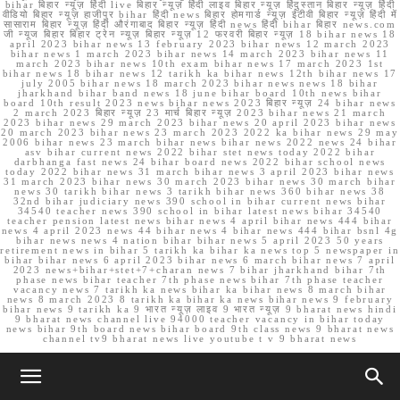
bihar बिहार न्यूज़ हिंदी live बिहार न्यूज़ हिंदी लाइव बिहार न्यूज़ हिंदुस्तान बिहार न्यूज़ हिंदी
वीडियो बिहार न्यूज़ हाजीपुर bihar हिंदी news बिहार होमगार्ड न्यूज़ ईटीवी बिहार न्यूज़ हिंदी में
सासाराम बिहार न्यूज़ हिंदी औरंगाबाद बिहार न्यूज़ हिंदी news हिंदी bihar बिहार news.com
जी न्यूज बिहार बिहार ट्रेन न्यूज़ बिहार न्यूज़ 12 फरवरी बिहार न्यूज़ 18 bihar news 18
april 2023 bihar news 13 february 2023 bihar news 12 march 2023
bihar news 1 march 2023 bihar news 14 march 2023 bihar news 11
march 2023 bihar news 10th exam bihar news 17 march 2023 1st
bihar news 18 bihar news 12 tarikh ka bihar news 12th bihar news 17
july 2005 bihar news 18 march 2023 bihar news news 18 bihar
jharkhand bihar band news 18 june bihar board 10th news bihar
board 10th result 2023 news bihar news 2023 बिहार न्यूज़ 24 bihar news
2 march 2023 बिहार न्यूज़ 23 मार्च बिहार न्यूज़ 2023 bihar news 21 march
2023 bihar news 29 march 2023 bihar news 20 april 2023 bihar news
20 march 2023 bihar news 23 march 2023 2022 ka bihar news 29 may
2006 bihar news 23 march bihar news bihar news 2022 news 24 bihar
asv bihar current news 2022 bihar stet news today 2022 bihar
darbhanga fast news 24 bihar board news 2022 bihar school news
today 2022 bihar news 31 march bihar news 3 april 2023 bihar news
31 march 2023 bihar news 30 march 2023 bihar news 30 march bihar
news 30 tarikh bihar news 3 tarikh bihar news 360 bihar news 38
32nd bihar judiciary news 390 school in bihar current news bihar
34540 teacher news 390 school in bihar latest news bihar 34540
teacher pension latest news bihar news 4 april bihar news 444 bihar
news 4 april 2023 news 44 bihar news 4 bihar news 444 bihar bsnl 4g
bihar news news 4 nation bihar bihar news 5 april 2023 50 years
retirement news in bihar 5 tarikh ka bihar ka news top 5 newspaper in
bihar bihar news 6 april 2023 bihar news 6 march bihar news 7 april
2023 news+bihar+stet+7+charan news 7 bihar jharkhand bihar 7th
phase news bihar teacher 7th phase news bihar 7th phase teacher
vacancy news 7 tarikh ka news bihar ka bihar news 8 march bihar
news 8 march 2023 8 tarikh ka bihar ka news bihar news 9 february
bihar news 9 tarikh ka 9 भारत न्यूज़ लाइव 9 भारत न्यूज़ 9 bharat news hindi
9 bharat news channel live 94000 teacher vacancy in bihar today
news bihar 9th board news bihar board 9th class news 9 bharat news
channel tv9 bharat news live youtube t v 9 bharat news