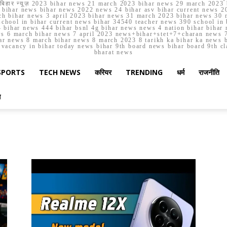
मार्च बिहार न्यूज़ 2023 bihar news 21 march 2023 bihar news 29 march 2
ihar news bihar news 2022 news 24 bihar asv bihar current news 20
h bihar news 3 april 2023 bihar news 31 march 2023 bihar news 30 
chool in bihar current news bihar 34540 teacher news 390 school in 
 bihar news 444 bihar bsnl 4g bihar news news 4 nation bihar bihar n
ws 6 march bihar news 7 april 2023 news+bihar+stet+7+charan news 7
ar news 8 march bihar news 8 march 2023 8 tarikh ka bihar ka news bih
er vacancy in bihar today news bihar 9th board news bihar board 9th c
bharat news
SPORTS
TECH NEWS
करियर
TRENDING
धर्म
राजनीति
स