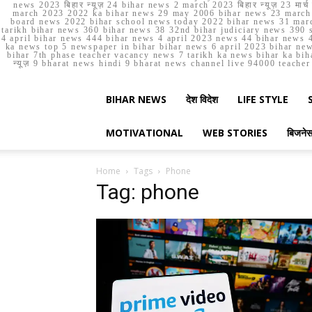
news 2023 बिहार न्यूज़ 24 bihar news 2 march 2023 बिहार न्यूज़ 23 
march 2023 2022 ka bihar news 29 may 2006 bihar news 23 march b
board news 2022 bihar school news today 2022 bihar news 31 marc
tarikh bihar news 360 bihar news 38 32nd bihar judiciary news 390 s
4 april bihar news 444 bihar news 4 april 2023 news 44 bihar news 4
ka news top 5 newspaper in bihar bihar news 6 april 2023 bihar ne
bihar 7th phase teacher vacancy news 7 tarikh ka news bihar ka bih
न्यूज़ 9 bharat news hindi 9 bharat news channel live 94000 teach
BIHAR NEWS
देश विदेश
LIFE STYLE
MOTIVATIONAL
WEB STORIES
बिजने
Home
Tags
Phone
Tag: phone