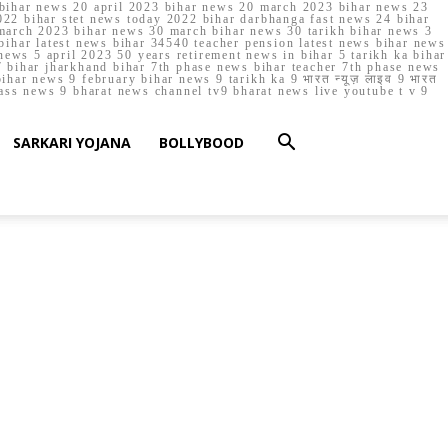
023 bihar news 20 april 2023 bihar news 20 march 2023 bihar news 23
22 bihar stet news today 2022 bihar darbhanga fast news 24 bihar
march 2023 bihar news 30 march bihar news 30 tarikh bihar news 3
bihar latest news bihar 34540 teacher pension latest news bihar news
ews 5 april 2023 50 years retirement news in bihar 5 tarikh ka bihar
 bihar jharkhand bihar 7th phase news bihar teacher 7th phase news
ar news 9 february bihar news 9 tarikh ka 9 भारत न्यूज़ लाइव 9 भारत
lass news 9 bharat news channel tv9 bharat news live youtube t v 9
SARKARI YOJANA
BOLLYBOOD