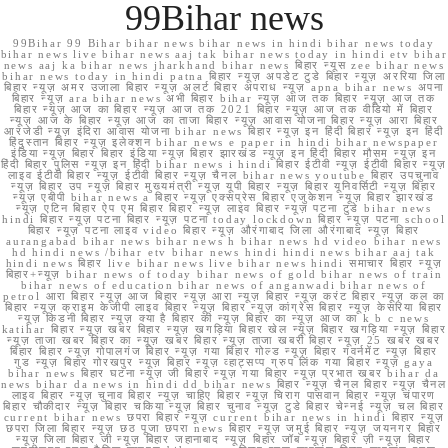
99Bihar news
99Bihar 99 Bihar bihar news bihar news in hindi bihar news today
bihar news live bihar news aaj tak bihar news today in hindi etv bihar
news aaj ka bihar news jharkhand bihar news बिहार न्यूस zee bihar news
bihar news today in hindi patna बिहार न्यूज़ अपडेट टुडे बिहार न्यूज़ अररिया जिला
बिहार न्यूज़ अमर उजाला बिहार न्यूज़ अलर्ट बिहार अपराध न्यूज़ apna bihar news अपना
बिहार न्यूज़ ara bihar news अभी बिहार bihar न्यूज़ आज तक बिहार न्यूज़ आज तक
बिहार न्यूज़ आज का बिहार न्यूज़ आज तक 2021 बिहार न्यूज़ आज तक वीडियो में बिहार
न्यूज़ आज के बिहार न्यूज़ आज का ताजा बिहार न्यूज़ आवास योजना बिहार न्यूज़ आरा बिहार
आरजेडी न्यूज़ इंदिरा आवास योजना bihar news बिहार न्यूज़ इन हिंदी बिहार न्यूज़ इन हिंदी
हिंदुस्तान बिहार न्यूज़ इलेक्शन bihar news e paper in hindi bihar newspaper
इंडिया न्यूज़ बिहार बिहार इंडिया न्यूज़ बिहार झारखंड न्यूज़ इन हिंदी बिहार मौसम न्यूज़ इन
हिंदी बिहार पुलिस न्यूज़ इन हिंदी bihar news i hindi बिहार ईटीवी न्यूज़ ईटीवी बिहार न्यूज़
लाइव ईटीवी बिहार न्यूज़ ईटीवी बिहार न्यूज़ चैनल bihar news youtube बिहार उपचुनाव
न्यूज़ बिहार उप न्यूज़ बिहार मुख्यमंत्री न्यूज़ यूपी बिहार न्यूज़ बिहार यूनिवर्सिटी न्यूज़ बिहार
न्यूज़ एबीपी bihar news a बिहार न्यूज़ एक्सप्रेस बिहार एजुकेशन न्यूज़ बिहार झारखंड
न्यूज़ एटिन बिहार ऐप एम बिहार बिहार न्यूज़ लाइव बिहार न्यूज़ पटना टुडे bihar news
hindi बिहार न्यूज़ पटना बिहार न्यूज़ पटना today lockdown बिहार न्यूज़ पटना school
बिहार न्यूज़ पटना लाइव video बिहार न्यूज़ औरंगाबाद जिला औरंगाबाद न्यूज़ बिहार
aurangabad bihar news bihar news h bihar news hd video bihar news
hd hindi news /bihar etv bihar news hindi hindi news bihar aaj tak
hindi news बिहार live bihar news live bihar news hindi समाचार बिहार न्यूज़
बिहार+न्यूज़ bihar news of today bihar news of gold bihar news of train
bihar news of education bihar news of anganwadi bihar news of
petrol आरा बिहार न्यूज़ आज बिहार न्यूज़ आरा न्यूज़ बिहार न्यूज़ करंट बिहार न्यूज़ कल का
बिहार न्यूज़ क्राइम केजीपी लाइव बिहार न्यूज़ बिहार न्यूज़ कांग्रेस बिहार न्यूज़ केसरिया बिहार
न्यूज़ किडनी बिहार न्यूज़ क्या है बिहार की न्यूज़ बिहार का न्यूज़ आज का k b c news
katihar बिहार न्यूज़ खबर बिहार न्यूज़ खगड़िया बिहार खेल न्यूज़ बिहार खगड़िया न्यूज़ बिहार
न्यूज़ ताजा खबर बिहार का न्यूज़ खबर बिहार न्यूज़ ताजा खबरी बिहार न्यूज़ 25 खबर खबर
बिहार बिहार न्यूज़ गोपालगंज बिहार न्यूज़ गया बिहार गोल्ड न्यूज़ बिहार गवर्नमेंट न्यूज़ बिहार
गुड न्यूज़ बिहार गोरखपुर न्यूज़ बिहार न्यूज़ व्हाट्सप्प ग्रुप लिंक गया बिहार न्यूज़ gaya
bihar news बिहार घटना न्यूज़ जी बिहार न्यूज़ गया बिहार न्यूज़ प्रभात खबर bihar da
news bihar da news in hindi dd bihar news बिहार न्यूज़ चैनल बिहार न्यूज़ चैनल
लाइव बिहार न्यूज़ चुनाव बिहार न्यूज़ चाहिए बिहार न्यूज़ चिराग पासवान बिहार न्यूज़ चंपारण
बिहार चौकीदार न्यूज़ बिहार चकिया न्यूज़ बिहार चुनाव न्यूज़ टुडे बिहार चेन्नई न्यूज़ चल बिहार
current bihar news छपरा बिहार न्यूज़ current bihar news in hindi बिहार न्यूज़
छपरा जिला बिहार न्यूज़ छठ पूजा छपरा news बिहार न्यूज़ जमुई बिहार न्यूज़ जयनगर बिहार
न्यूज़ जिला बिहार जी न्यूज़ बिहार जहानाबाद न्यूज़ बिहार जॉब न्यूज़ बिहार ज़ी न्यूज़ बिहार