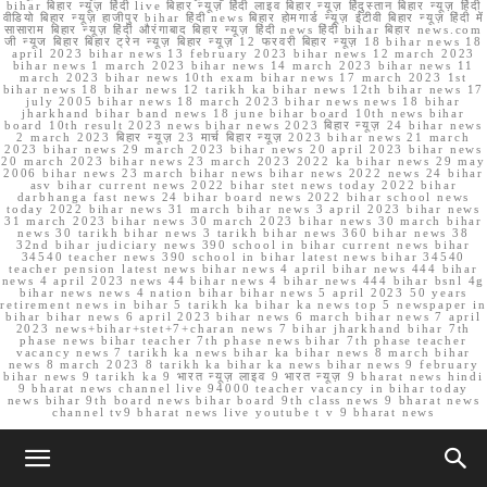
bihar बिहार न्यूज़ हिंदी live बिहार न्यूज़ हिंदी लाइव बिहार न्यूज़ हिंदुस्तान बिहार न्यूज़ हिंदी
वीडियो बिहार न्यूज़ हाजीपुर bihar हिंदी news बिहार होमगार्ड न्यूज़ ईटीवी बिहार न्यूज़ हिंदी में
सासाराम बिहार न्यूज़ हिंदी औरंगाबाद बिहार न्यूज़ हिंदी news हिंदी bihar बिहार news.com
जी न्यूज बिहार बिहार ट्रेन न्यूज़ बिहार न्यूज़ 12 फरवरी बिहार न्यूज़ 18 bihar news 18
april 2023 bihar news 13 february 2023 bihar news 12 march 2023
bihar news 1 march 2023 bihar news 14 march 2023 bihar news 11
march 2023 bihar news 10th exam bihar news 17 march 2023 1st
bihar news 18 bihar news 12 tarikh ka bihar news 12th bihar news 17
july 2005 bihar news 18 march 2023 bihar news news 18 bihar
jharkhand bihar band news 18 june bihar board 10th news bihar
board 10th result 2023 news bihar news 2023 बिहार न्यूज़ 24 bihar news
2 march 2023 बिहार न्यूज़ 23 मार्च बिहार न्यूज़ 2023 bihar news 21 march
2023 bihar news 29 march 2023 bihar news 20 april 2023 bihar news
20 march 2023 bihar news 23 march 2023 2022 ka bihar news 29 may
2006 bihar news 23 march bihar news bihar news 2022 news 24 bihar
asv bihar current news 2022 bihar stet news today 2022 bihar
darbhanga fast news 24 bihar board news 2022 bihar school news
today 2022 bihar news 31 march bihar news 3 april 2023 bihar news
31 march 2023 bihar news 30 march 2023 bihar news 30 march bihar
news 30 tarikh bihar news 3 tarikh bihar news 360 bihar news 38
32nd bihar judiciary news 390 school in bihar current news bihar
34540 teacher news 390 school in bihar latest news bihar 34540
teacher pension latest news bihar news 4 april bihar news 444 bihar
news 4 april 2023 news 44 bihar news 4 bihar news 444 bihar bsnl 4g
bihar news news 4 nation bihar bihar news 5 april 2023 50 years
retirement news in bihar 5 tarikh ka bihar ka news top 5 newspaper in
bihar bihar news 6 april 2023 bihar news 6 march bihar news 7 april
2023 news+bihar+stet+7+charan news 7 bihar jharkhand bihar 7th
phase news bihar teacher 7th phase news bihar 7th phase teacher
vacancy news 7 tarikh ka news bihar ka bihar news 8 march bihar
news 8 march 2023 8 tarikh ka bihar ka news bihar news 9 february
bihar news 9 tarikh ka 9 भारत न्यूज़ लाइव 9 भारत न्यूज़ 9 bharat news hindi
9 bharat news channel live 94000 teacher vacancy in bihar today
news bihar 9th board news bihar board 9th class news 9 bharat news
channel tv9 bharat news live youtube t v 9 bharat news