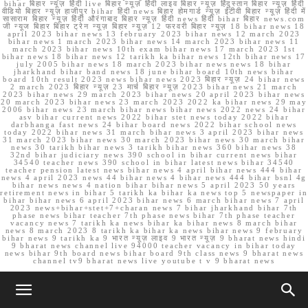
bihar बिहार न्यूज़ हिंदी live बिहार न्यूज़ हिंदी लाइव बिहार न्यूज़ हिंदुस्तान बिहार न्यूज़ हिंदी
वीडियो बिहार न्यूज़ हाजीपुर bihar हिंदी news बिहार होमगार्ड न्यूज़ ईटीवी बिहार न्यूज़ हिंदी में
सासाराम बिहार न्यूज़ हिंदी औरंगाबाद बिहार न्यूज़ हिंदी news हिंदी bihar बिहार news.com
जी न्यूज बिहार बिहार ट्रेन न्यूज़ बिहार न्यूज़ 12 फरवरी बिहार न्यूज़ 18 bihar news 18
april 2023 bihar news 13 february 2023 bihar news 12 march 2023
bihar news 1 march 2023 bihar news 14 march 2023 bihar news 11
march 2023 bihar news 10th exam bihar news 17 march 2023 1st
bihar news 18 bihar news 12 tarikh ka bihar news 12th bihar news 17
july 2005 bihar news 18 march 2023 bihar news news 18 bihar
jharkhand bihar band news 18 june bihar board 10th news bihar
board 10th result 2023 news bihar news 2023 बिहार न्यूज़ 24 bihar news
2 march 2023 बिहार न्यूज़ 23 मार्च बिहार न्यूज़ 2023 bihar news 21 march
2023 bihar news 29 march 2023 bihar news 20 april 2023 bihar news
20 march 2023 bihar news 23 march 2023 2022 ka bihar news 29 may
2006 bihar news 23 march bihar news bihar news 2022 news 24 bihar
asv bihar current news 2022 bihar stet news today 2022 bihar
darbhanga fast news 24 bihar board news 2022 bihar school news
today 2022 bihar news 31 march bihar news 3 april 2023 bihar news
31 march 2023 bihar news 30 march 2023 bihar news 30 march bihar
news 30 tarikh bihar news 3 tarikh bihar news 360 bihar news 38
32nd bihar judiciary news 390 school in bihar current news bihar
34540 teacher news 390 school in bihar latest news bihar 34540
teacher pension latest news bihar news 4 april bihar news 444 bihar
news 4 april 2023 news 44 bihar news 4 bihar news 444 bihar bsnl 4g
bihar news news 4 nation bihar bihar news 5 april 2023 50 years
retirement news in bihar 5 tarikh ka bihar ka news top 5 newspaper in
bihar bihar news 6 april 2023 bihar news 6 march bihar news 7 april
2023 news+bihar+stet+7+charan news 7 bihar jharkhand bihar 7th
phase news bihar teacher 7th phase news bihar 7th phase teacher
vacancy news 7 tarikh ka news bihar ka bihar news 8 march bihar
news 8 march 2023 8 tarikh ka bihar ka news bihar news 9 february
bihar news 9 tarikh ka 9 भारत न्यूज़ लाइव 9 भारत न्यूज़ 9 bharat news hindi
9 bharat news channel live 94000 teacher vacancy in bihar today
news bihar 9th board news bihar board 9th class news 9 bharat news
channel tv9 bharat news live youtube t v 9 bharat news