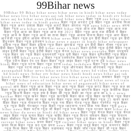
99Bihar news
99Bihar 99 Bihar bihar news bihar news in hindi bihar news today
bihar news live bihar news aaj tak bihar news today in hindi etv bihar
news aaj ka bihar news jharkhand bihar news बिहार न्यूस zee bihar news
bihar news today in hindi patna बिहार न्यूज़ अपडेट टुडे बिहार न्यूज़ अररिया जिला
बिहार न्यूज़ अमर उजाला बिहार न्यूज़ अलर्ट बिहार अपराध न्यूज़ apna bihar news अपना
बिहार न्यूज़ ara bihar news अभी बिहार bihar न्यूज़ आज तक बिहार न्यूज़ आज तक
बिहार न्यूज़ आज का बिहार न्यूज़ आज तक 2021 बिहार न्यूज़ आज तक वीडियो में बिहार
न्यूज़ आज के बिहार न्यूज़ आज का ताजा बिहार न्यूज़ आवास योजना बिहार न्यूज़ आरा बिहार
आरजेडी न्यूज़ इंदिरा आवास योजना bihar news बिहार न्यूज़ इन हिंदी बिहार न्यूज़ इन हिंदी
हिंदुस्तान बिहार न्यूज़ इलेक्शन bihar news e paper in hindi bihar newspaper
इंडिया न्यूज़ बिहार बिहार इंडिया न्यूज़ बिहार झारखंड न्यूज़ इन हिंदी बिहार मौसम न्यूज़ इन
हिंदी बिहार पुलिस न्यूज़ इन हिंदी bihar news i hindi बिहार ईटीवी न्यूज़ ईटीवी बिहार न्यूज़
लाइव ईटीवी बिहार न्यूज़ ईटीवी बिहार न्यूज़ चैनल bihar news youtube बिहार उपचुनाव
न्यूज़ बिहार उप न्यूज़ बिहार मुख्यमंत्री न्यूज़ यूपी बिहार न्यूज़ बिहार यूनिवर्सिटी न्यूज़ बिहार
न्यूज़ एबीपी bihar news a बिहार न्यूज़ एक्सप्रेस बिहार एजुकेशन न्यूज़ बिहार झारखंड
न्यूज़ एटिन बिहार ऐप एम बिहार बिहार न्यूज़ लाइव बिहार न्यूज़ पटना टुडे bihar news
hindi बिहार न्यूज़ पटना बिहार न्यूज़ पटना today lockdown बिहार न्यूज़ पटना school
बिहार न्यूज़ पटना लाइव video बिहार न्यूज़ औरंगाबाद जिला औरंगाबाद न्यूज़ बिहार
aurangabad bihar news bihar news h bihar news hd video bihar news
hd hindi news /bihar etv bihar news hindi hindi news bihar aaj tak
hindi news बिहार live bihar news live bihar news hindi समाचार बिहार न्यूज़
बिहार+न्यूज़ bihar news of today bihar news of gold bihar news of train
bihar news of education bihar news of anganwadi bihar news of
petrol आरा बिहार न्यूज़ आज बिहार न्यूज़ आरा न्यूज़ बिहार न्यूज़ करंट बिहार न्यूज़ कल का
बिहार न्यूज़ क्राइम केजीपी लाइव बिहार न्यूज़ बिहार न्यूज़ कांग्रेस बिहार न्यूज़ केसरिया बिहार
न्यूज़ किडनी बिहार न्यूज़ क्या है बिहार की न्यूज़ बिहार का न्यूज़ आज का k b c news
katihar बिहार न्यूज़ खबर बिहार न्यूज़ खगड़िया बिहार खेल न्यूज़ बिहार खगड़िया न्यूज़ बिहार
न्यूज़ ताजा खबर बिहार का न्यूज़ खबर बिहार न्यूज़ ताजा खबरी बिहार न्यूज़ 25 खबर खबर
बिहार बिहार न्यूज़ गोपालगंज बिहार न्यूज़ गया बिहार गोल्ड न्यूज़ बिहार गवर्नमेंट न्यूज़ बिहार
गुड न्यूज़ बिहार गोरखपुर न्यूज़ बिहार न्यूज़ व्हाट्सप्प ग्रुप लिंक गया बिहार न्यूज़ gaya
bihar news बिहार घटना न्यूज़ जी बिहार न्यूज़ गया बिहार न्यूज़ प्रभात खबर bihar da
news bihar da news in hindi dd bihar news बिहार न्यूज़ चैनल बिहार न्यूज़ चैनल
लाइव बिहार न्यूज़ चुनाव बिहार न्यूज़ चाहिए बिहार न्यूज़ चिराग पासवान बिहार न्यूज़ चंपारण
बिहार चौकीदार न्यूज़ बिहार चकिया न्यूज़ बिहार चुनाव न्यूज़ टुडे बिहार चेन्नई न्यूज़ चल बिहार
current bihar news छपरा बिहार न्यूज़ current bihar news in hindi बिहार न्यूज़
छपरा जिला बिहार न्यूज़ छठ पूजा छपरा news बिहार न्यूज़ जमुई बिहार न्यूज़ जयनगर बिहार
न्यूज़ जिला बिहार जी न्यूज़ बिहार जहानाबाद न्यूज़ बिहार जॉब न्यूज़ बिहार ज़ी न्यूज़ बिहार