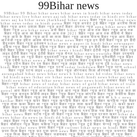
99Bihar news
99Bihar 99 Bihar bihar news bihar news in hindi bihar news today
bihar news live bihar news aaj tak bihar news today in hindi etv bihar
news aaj ka bihar news jharkhand bihar news बिहार न्यूस zee bihar news
bihar news today in hindi patna बिहार न्यूज़ अपडेट टुडे बिहार न्यूज़ अररिया जिला
बिहार न्यूज़ अमर उजाला बिहार न्यूज़ अलर्ट बिहार अपराध न्यूज़ apna bihar news अपना
बिहार न्यूज़ ara bihar news अभी बिहार bihar न्यूज़ आज तक बिहार न्यूज़ आज तक
बिहार न्यूज़ आज का बिहार न्यूज़ आज तक 2021 बिहार न्यूज़ आज तक वीडियो में बिहार
न्यूज़ आज के बिहार न्यूज़ आज का ताजा बिहार न्यूज़ आवास योजना बिहार न्यूज़ आरा बिहार
आरजेडी न्यूज़ इंदिरा आवास योजना bihar news बिहार न्यूज़ इन हिंदी बिहार न्यूज़ इन हिंदी
हिंदुस्तान बिहार न्यूज़ इलेक्शन bihar news e paper in hindi bihar newspaper
इंडिया न्यूज़ बिहार बिहार इंडिया न्यूज़ बिहार झारखंड न्यूज़ इन हिंदी बिहार मौसम न्यूज़ इन
हिंदी बिहार पुलिस न्यूज़ इन हिंदी bihar news i hindi बिहार ईटीवी न्यूज़ ईटीवी बिहार न्यूज़
लाइव ईटीवी बिहार न्यूज़ ईटीवी बिहार न्यूज़ चैनल bihar news youtube बिहार उपचुनाव
न्यूज़ बिहार उप न्यूज़ बिहार मुख्यमंत्री न्यूज़ यूपी बिहार न्यूज़ बिहार यूनिवर्सिटी न्यूज़ बिहार
न्यूज़ एबीपी bihar news a बिहार न्यूज़ एक्सप्रेस बिहार एजुकेशन न्यूज़ बिहार झारखंड
न्यूज़ एटिन बिहार ऐप एम बिहार बिहार न्यूज़ लाइव बिहार न्यूज़ पटना टुडे bihar news
hindi बिहार न्यूज़ पटना बिहार न्यूज़ पटना today lockdown बिहार न्यूज़ पटना school
बिहार न्यूज़ पटना लाइव video बिहार न्यूज़ औरंगाबाद जिला औरंगाबाद न्यूज़ बिहार
aurangabad bihar news bihar news h bihar news hd video bihar news
hd hindi news /bihar etv bihar news hindi hindi news bihar aaj tak
hindi news बिहार live bihar news live bihar news hindi समाचार बिहार न्यूज़
बिहार+न्यूज़ bihar news of today bihar news of gold bihar news of train
bihar news of education bihar news of anganwadi bihar news of
petrol आरा बिहार न्यूज़ आज बिहार न्यूज़ आरा न्यूज़ बिहार न्यूज़ करंट बिहार न्यूज़ कल का
बिहार न्यूज़ क्राइम केजीपी लाइव बिहार न्यूज़ बिहार न्यूज़ कांग्रेस बिहार न्यूज़ केसरिया बिहार
न्यूज़ किडनी बिहार न्यूज़ क्या है बिहार की न्यूज़ बिहार का न्यूज़ आज का k b c news
katihar बिहार न्यूज़ खबर बिहार न्यूज़ खगड़िया बिहार खेल न्यूज़ बिहार खगड़िया न्यूज़ बिहार
न्यूज़ ताजा खबर बिहार का न्यूज़ खबर बिहार न्यूज़ ताजा खबरी बिहार न्यूज़ 25 खबर खबर
बिहार बिहार न्यूज़ गोपालगंज बिहार न्यूज़ गया बिहार गोल्ड न्यूज़ बिहार गवर्नमेंट न्यूज़ बिहार
गुड न्यूज़ बिहार गोरखपुर न्यूज़ बिहार न्यूज़ व्हाट्सप्प ग्रुप लिंक गया बिहार न्यूज़ gaya
bihar news बिहार घटना न्यूज़ जी बिहार न्यूज़ गया बिहार न्यूज़ प्रभात खबर bihar da
news bihar da news in hindi dd bihar news बिहार न्यूज़ चैनल बिहार न्यूज़ चैनल
लाइव बिहार न्यूज़ चुनाव बिहार न्यूज़ चाहिए बिहार न्यूज़ चिराग पासवान बिहार न्यूज़ चंपारण
बिहार चौकीदार न्यूज़ बिहार चकिया न्यूज़ बिहार चुनाव न्यूज़ टुडे बिहार चेन्नई न्यूज़ चल बिहार
current bihar news छपरा बिहार न्यूज़ current bihar news in hindi बिहार न्यूज़
छपरा जिला बिहार न्यूज़ छठ पूजा छपरा news बिहार न्यूज़ जमुई बिहार न्यूज़ जयनगर बिहार
न्यूज़ जिला बिहार जी न्यूज़ बिहार जहानाबाद न्यूज़ बिहार जॉब न्यूज़ बिहार ज़ी न्यूज़ बिहार