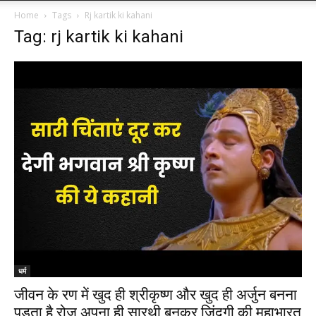
Home
Tags
Rj kartik ki kahani
Tag: rj kartik ki kahani
धर्म
जीवन के रण में खुद ही श्रीकृष्ण और खुद ही अर्जुन बनना
पड़ता है रोज अपना ही सारथी बनकर जिंदगी की महाभारत