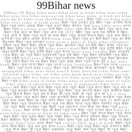
99Bihar news
99Bihar 99 Bihar bihar news bihar news in hindi bihar news today
bihar news live bihar news aaj tak bihar news today in hindi etv bihar
news aaj ka bihar news jharkhand bihar news बिहार न्यूस zee bihar news
bihar news today in hindi patna बिहार न्यूज़ अपडेट टुडे बिहार न्यूज़ अररिया जिला
बिहार न्यूज़ अमर उजाला बिहार न्यूज़ अलर्ट बिहार अपराध न्यूज़ apna bihar news अपना
बिहार न्यूज़ ara bihar news अभी बिहार bihar न्यूज़ आज तक बिहार न्यूज़ आज तक
बिहार न्यूज़ आज का बिहार न्यूज़ आज तक 2021 बिहार न्यूज़ आज तक वीडियो में बिहार
न्यूज़ आज के बिहार न्यूज़ आज का ताजा बिहार न्यूज़ आवास योजना बिहार न्यूज़ आरा बिहार
आरजेडी न्यूज़ इंदिरा आवास योजना bihar news बिहार न्यूज़ इन हिंदी बिहार न्यूज़ इन हिंदी
हिंदुस्तान बिहार न्यूज़ इलेक्शन bihar news e paper in hindi bihar newspaper
इंडिया न्यूज़ बिहार बिहार इंडिया न्यूज़ बिहार झारखंड न्यूज़ इन हिंदी बिहार मौसम न्यूज़ इन
हिंदी बिहार पुलिस न्यूज़ इन हिंदी bihar news i hindi बिहार ईटीवी न्यूज़ ईटीवी बिहार न्यूज़
लाइव ईटीवी बिहार न्यूज़ ईटीवी बिहार न्यूज़ चैनल bihar news youtube बिहार उपचुनाव
न्यूज़ बिहार उप न्यूज़ बिहार मुख्यमंत्री न्यूज़ यूपी बिहार न्यूज़ बिहार यूनिवर्सिटी न्यूज़ बिहार
न्यूज़ एबीपी bihar news a बिहार न्यूज़ एक्सप्रेस बिहार एजुकेशन न्यूज़ बिहार झारखंड
न्यूज़ एटिन बिहार ऐप एम बिहार बिहार न्यूज़ लाइव बिहार न्यूज़ पटना टुडे bihar news
hindi बिहार न्यूज़ पटना बिहार न्यूज़ पटना today lockdown बिहार न्यूज़ पटना school
बिहार न्यूज़ पटना लाइव video बिहार न्यूज़ औरंगाबाद जिला औरंगाबाद न्यूज़ बिहार
aurangabad bihar news bihar news h bihar news hd video bihar news
hd hindi news /bihar etv bihar news hindi hindi news bihar aaj tak
hindi news बिहार live bihar news live bihar news hindi समाचार बिहार न्यूज़
बिहार+न्यूज़ bihar news of today bihar news of gold bihar news of train
bihar news of education bihar news of anganwadi bihar news of
petrol आरा बिहार न्यूज़ आज बिहार न्यूज़ आरा न्यूज़ बिहार न्यूज़ करंट बिहार न्यूज़ कल का
बिहार न्यूज़ क्राइम केजीपी लाइव बिहार न्यूज़ बिहार न्यूज़ कांग्रेस बिहार न्यूज़ केसरिया बिहार
न्यूज़ किडनी बिहार न्यूज़ क्या है बिहार की न्यूज़ बिहार का न्यूज़ आज का k b c news
katihar बिहार न्यूज़ खबर बिहार न्यूज़ खगड़िया बिहार खेल न्यूज़ बिहार खगड़िया न्यूज़ बिहार
न्यूज़ ताजा खबर बिहार का न्यूज़ खबर बिहार न्यूज़ ताजा खबरी बिहार न्यूज़ 25 खबर खबर
बिहार बिहार न्यूज़ गोपालगंज बिहार न्यूज़ गया बिहार गोल्ड न्यूज़ बिहार गवर्नमेंट न्यूज़ बिहार
गुड न्यूज़ बिहार गोरखपुर न्यूज़ बिहार न्यूज़ व्हाट्सप्प ग्रुप लिंक गया बिहार न्यूज़ gaya
bihar news बिहार घटना न्यूज़ जी बिहार न्यूज़ गया बिहार न्यूज़ प्रभात खबर bihar da
news bihar da news in hindi dd bihar news बिहार न्यूज़ चैनल बिहार न्यूज़ चैनल
लाइव बिहार न्यूज़ चुनाव बिहार न्यूज़ चाहिए बिहार न्यूज़ चिराग पासवान बिहार न्यूज़ चंपारण
बिहार चौकीदार न्यूज़ बिहार चकिया न्यूज़ बिहार चुनाव न्यूज़ टुडे बिहार चेन्नई न्यूज़ चल बिहार
current bihar news छपरा बिहार न्यूज़ current bihar news in hindi बिहार न्यूज़
छपरा जिला बिहार न्यूज़ छठ पूजा छपरा news बिहार न्यूज़ जमुई बिहार न्यूज़ जयनगर बिहार
न्यूज़ जिला बिहार जी न्यूज़ बिहार जहानाबाद न्यूज़ बिहार जॉब न्यूज़ बिहार ज़ी न्यूज़ बिहार