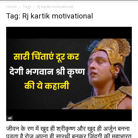
Home
Tags
Rj kartik motivational
Tag: Rj kartik motivational
धर्म
जीवन के रण में खुद ही श्रीकृष्ण और खुद ही अर्जुन बनना
पड़ता है रोज अपना ही सारथी बनकर जिंदगी की महाभारत