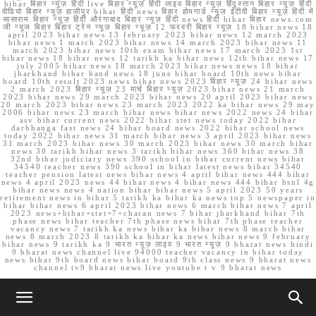
bihar बिहार न्यूज़ हिंदी live बिहार न्यूज़ हिंदी लाइव बिहार न्यूज़ हिंदुस्तान बिहार न्यूज़ हिंदी
वीडियो बिहार न्यूज़ हाजीपुर bihar हिंदी news बिहार होमगार्ड न्यूज़ ईटीवी बिहार न्यूज़ हिंदी में
सासाराम बिहार न्यूज़ हिंदी औरंगाबाद बिहार न्यूज़ हिंदी news हिंदी bihar बिहार news.com
जी न्यूज बिहार बिहार ट्रेन न्यूज़ बिहार न्यूज़ 12 फरवरी बिहार न्यूज़ 18 bihar news 18
april 2023 bihar news 13 february 2023 bihar news 12 march 2023
bihar news 1 march 2023 bihar news 14 march 2023 bihar news 11
march 2023 bihar news 10th exam bihar news 17 march 2023 1st
bihar news 18 bihar news 12 tarikh ka bihar news 12th bihar news 17
july 2005 bihar news 18 march 2023 bihar news news 18 bihar
jharkhand bihar band news 18 june bihar board 10th news bihar
board 10th result 2023 news bihar news 2023 बिहार न्यूज़ 24 bihar news
2 march 2023 बिहार न्यूज़ 23 मार्च बिहार न्यूज़ 2023 bihar news 21 march
2023 bihar news 29 march 2023 bihar news 20 april 2023 bihar news
20 march 2023 bihar news 23 march 2023 2022 ka bihar news 29 may
2006 bihar news 23 march bihar news bihar news 2022 news 24 bihar
asv bihar current news 2022 bihar stet news today 2022 bihar
darbhanga fast news 24 bihar board news 2022 bihar school news
today 2022 bihar news 31 march bihar news 3 april 2023 bihar news
31 march 2023 bihar news 30 march 2023 bihar news 30 march bihar
news 30 tarikh bihar news 3 tarikh bihar news 360 bihar news 38
32nd bihar judiciary news 390 school in bihar current news bihar
34540 teacher news 390 school in bihar latest news bihar 34540
teacher pension latest news bihar news 4 april bihar news 444 bihar
news 4 april 2023 news 44 bihar news 4 bihar news 444 bihar bsnl 4g
bihar news news 4 nation bihar bihar news 5 april 2023 50 years
retirement news in bihar 5 tarikh ka bihar ka news top 5 newspaper in
bihar bihar news 6 april 2023 bihar news 6 march bihar news 7 april
2023 news+bihar+stet+7+charan news 7 bihar jharkhand bihar 7th
phase news bihar teacher 7th phase news bihar 7th phase teacher
vacancy news 7 tarikh ka news bihar ka bihar news 8 march bihar
news 8 march 2023 8 tarikh ka bihar ka news bihar news 9 february
bihar news 9 tarikh ka 9 भारत न्यूज़ लाइव 9 भारत न्यूज़ 9 bharat news hindi
9 bharat news channel live 94000 teacher vacancy in bihar today
news bihar 9th board news bihar board 9th class news 9 bharat news
channel tv9 bharat news live youtube t v 9 bharat news