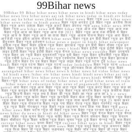
99Bihar news
99Bihar 99 Bihar bihar news bihar news in hindi bihar news today
bihar news live bihar news aaj tak bihar news today in hindi etv bihar
news aaj ka bihar news jharkhand bihar news बिहार न्यूस zee bihar news
bihar news today in hindi patna बिहार न्यूज़ अपडेट टुडे बिहार न्यूज़ अररिया जिला
बिहार न्यूज़ अमर उजाला बिहार न्यूज़ अलर्ट बिहार अपराध न्यूज़ apna bihar news अपना
बिहार न्यूज़ ara bihar news अभी बिहार bihar न्यूज़ आज तक बिहार न्यूज़ आज तक
बिहार न्यूज़ आज का बिहार न्यूज़ आज तक 2021 बिहार न्यूज़ आज तक वीडियो में बिहार
न्यूज़ आज के बिहार न्यूज़ आज का ताजा बिहार न्यूज़ आवास योजना बिहार न्यूज़ आरा बिहार
आरजेडी न्यूज़ इंदिरा आवास योजना bihar news बिहार न्यूज़ इन हिंदी बिहार न्यूज़ इन हिंदी
हिंदुस्तान बिहार न्यूज़ इलेक्शन bihar news e paper in hindi bihar newspaper
इंडिया न्यूज़ बिहार बिहार इंडिया न्यूज़ बिहार झारखंड न्यूज़ इन हिंदी बिहार मौसम न्यूज़ इन
हिंदी बिहार पुलिस न्यूज़ इन हिंदी bihar news i hindi बिहार ईटीवी न्यूज़ ईटीवी बिहार न्यूज़
लाइव ईटीवी बिहार न्यूज़ ईटीवी बिहार न्यूज़ चैनल bihar news youtube बिहार उपचुनाव
न्यूज़ बिहार उप न्यूज़ बिहार मुख्यमंत्री न्यूज़ यूपी बिहार न्यूज़ बिहार यूनिवर्सिटी न्यूज़ बिहार
न्यूज़ एबीपी bihar news a बिहार न्यूज़ एक्सप्रेस बिहार एजुकेशन न्यूज़ बिहार झारखंड
न्यूज़ एटिन बिहार ऐप एम बिहार बिहार न्यूज़ लाइव बिहार न्यूज़ पटना टुडे bihar news
hindi बिहार न्यूज़ पटना बिहार न्यूज़ पटना today lockdown बिहार न्यूज़ पटना school
बिहार न्यूज़ पटना लाइव video बिहार न्यूज़ औरंगाबाद जिला औरंगाबाद न्यूज़ बिहार
aurangabad bihar news bihar news h bihar news hd video bihar news
hd hindi news /bihar etv bihar news hindi hindi news bihar aaj tak
hindi news बिहार live bihar news live bihar news hindi समाचार बिहार न्यूज़
बिहार+न्यूज़ bihar news of today bihar news of gold bihar news of train
bihar news of education bihar news of anganwadi bihar news of
petrol आरा बिहार न्यूज़ आज बिहार न्यूज़ आरा न्यूज़ बिहार न्यूज़ करंट बिहार न्यूज़ कल का
बिहार न्यूज़ क्राइम केजीपी लाइव बिहार न्यूज़ बिहार न्यूज़ कांग्रेस बिहार न्यूज़ केसरिया बिहार
न्यूज़ किडनी बिहार न्यूज़ क्या है बिहार की न्यूज़ बिहार का न्यूज़ आज का k b c news
katihar बिहार न्यूज़ खबर बिहार न्यूज़ खगड़िया बिहार खेल न्यूज़ बिहार खगड़िया न्यूज़ बिहार
न्यूज़ ताजा खबर बिहार का न्यूज़ खबर बिहार न्यूज़ ताजा खबरी बिहार न्यूज़ 25 खबर खबर
बिहार बिहार न्यूज़ गोपालगंज बिहार न्यूज़ गया बिहार गोल्ड न्यूज़ बिहार गवर्नमेंट न्यूज़ बिहार
गुड न्यूज़ बिहार गोरखपुर न्यूज़ बिहार न्यूज़ व्हाट्सप्प ग्रुप लिंक गया बिहार न्यूज़ gaya
bihar news बिहार घटना न्यूज़ जी बिहार न्यूज़ गया बिहार न्यूज़ प्रभात खबर bihar da
news bihar da news in hindi dd bihar news बिहार न्यूज़ चैनल बिहार न्यूज़ चैनल
लाइव बिहार न्यूज़ चुनाव बिहार न्यूज़ चाहिए बिहार न्यूज़ चिराग पासवान बिहार न्यूज़ चंपारण
बिहार चौकीदार न्यूज़ बिहार चकिया न्यूज़ बिहार चुनाव न्यूज़ टुडे बिहार चेन्नई न्यूज़ चल बिहार
current bihar news छपरा बिहार न्यूज़ current bihar news in hindi बिहार न्यूज़
छपरा जिला बिहार न्यूज़ छठ पूजा छपरा news बिहार न्यूज़ जमुई बिहार न्यूज़ जयनगर बिहार
न्यूज़ जिला बिहार जी न्यूज़ बिहार जहानाबाद न्यूज़ बिहार जॉब न्यूज़ बिहार ज़ी न्यूज़ बिहार