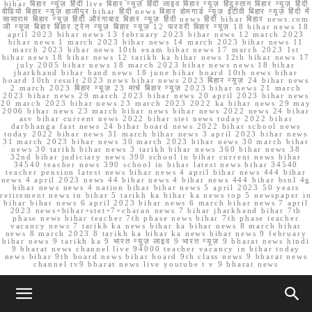
bihar बिहार न्यूज़ हिंदी live बिहार न्यूज़ हिंदी लाइव बिहार न्यूज़ हिंदुस्तान बिहार न्यूज़ हिंदी
वीडियो बिहार न्यूज़ हाजीपुर bihar हिंदी news बिहार होमगार्ड न्यूज़ ईटीवी बिहार न्यूज़ हिंदी में
सासाराम बिहार न्यूज़ हिंदी औरंगाबाद बिहार न्यूज़ हिंदी news हिंदी bihar बिहार news.com
जी न्यूज बिहार बिहार ट्रेन न्यूज़ बिहार न्यूज़ 12 फरवरी बिहार न्यूज़ 18 bihar news 18
april 2023 bihar news 13 february 2023 bihar news 12 march 2023
bihar news 1 march 2023 bihar news 14 march 2023 bihar news 11
march 2023 bihar news 10th exam bihar news 17 march 2023 1st
bihar news 18 bihar news 12 tarikh ka bihar news 12th bihar news 17
july 2005 bihar news 18 march 2023 bihar news news 18 bihar
jharkhand bihar band news 18 june bihar board 10th news bihar
board 10th result 2023 news bihar news 2023 बिहार न्यूज़ 24 bihar news
2 march 2023 बिहार न्यूज़ 23 मार्च बिहार न्यूज़ 2023 bihar news 21 march
2023 bihar news 29 march 2023 bihar news 20 april 2023 bihar news
20 march 2023 bihar news 23 march 2023 2022 ka bihar news 29 may
2006 bihar news 23 march bihar news bihar news 2022 news 24 bihar
asv bihar current news 2022 bihar stet news today 2022 bihar
darbhanga fast news 24 bihar board news 2022 bihar school news
today 2022 bihar news 31 march bihar news 3 april 2023 bihar news
31 march 2023 bihar news 30 march 2023 bihar news 30 march bihar
news 30 tarikh bihar news 3 tarikh bihar news 360 bihar news 38
32nd bihar judiciary news 390 school in bihar current news bihar
34540 teacher news 390 school in bihar latest news bihar 34540
teacher pension latest news bihar news 4 april bihar news 444 bihar
news 4 april 2023 news 44 bihar news 4 bihar news 444 bihar bsnl 4g
bihar news news 4 nation bihar bihar news 5 april 2023 50 years
retirement news in bihar 5 tarikh ka bihar ka news top 5 newspaper in
bihar bihar news 6 april 2023 bihar news 6 march bihar news 7 april
2023 news+bihar+stet+7+charan news 7 bihar jharkhand bihar 7th
phase news bihar teacher 7th phase news bihar 7th phase teacher
vacancy news 7 tarikh ka news bihar ka bihar news 8 march bihar
news 8 march 2023 8 tarikh ka bihar ka news bihar news 9 february
bihar news 9 tarikh ka 9 भारत न्यूज़ लाइव 9 भारत न्यूज़ 9 bharat news hindi
9 bharat news channel live 94000 teacher vacancy in bihar today
news bihar 9th board news bihar board 9th class news 9 bharat news
channel tv9 bharat news live youtube t v 9 bharat news