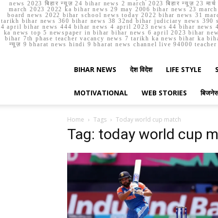
news 2023 बिहार न्यूज़ 24 bihar news 2 march 2023 बिहार न्यूज़ 23 
march 2023 2022 ka bihar news 29 may 2006 bihar news 23 march b
board news 2022 bihar school news today 2022 bihar news 31 marc
tarikh bihar news 360 bihar news 38 32nd bihar judiciary news 390 s
4 april bihar news 444 bihar news 4 april 2023 news 44 bihar news 4
ka news top 5 newspaper in bihar bihar news 6 april 2023 bihar ne
bihar 7th phase teacher vacancy news 7 tarikh ka news bihar ka bih
न्यूज़ 9 bharat news hindi 9 bharat news channel live 94000 teach
BIHAR NEWS
देश विदेश
LIFE STYLE
MOTIVATIONAL
WEB STORIES
बिजने
Home
Tags
Today world cup match
Tag: today world cup 