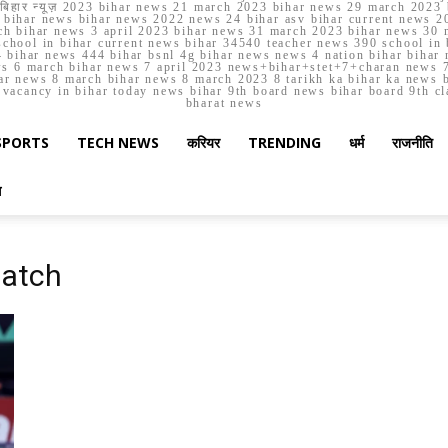
मार्च बिहार न्यूज़ 2023 bihar news 21 march 2023 bihar news 29 march 2
ihar news bihar news 2022 news 24 bihar asv bihar current news 20
h bihar news 3 april 2023 bihar news 31 march 2023 bihar news 30 
chool in bihar current news bihar 34540 teacher news 390 school in 
 bihar news 444 bihar bsnl 4g bihar news news 4 nation bihar bihar n
ws 6 march bihar news 7 april 2023 news+bihar+stet+7+charan news 7
ar news 8 march bihar news 8 march 2023 8 tarikh ka bihar ka news bih
er vacancy in bihar today news bihar 9th board news bihar board 9th c
bharat news
SPORTS
TECH NEWS
करियर
TRENDING
धर्म
राजनीति
स
match