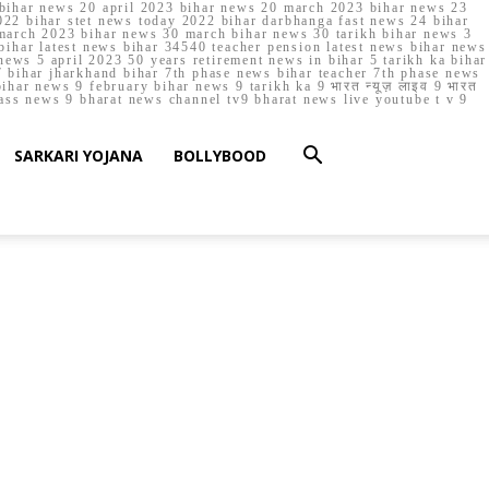
023 bihar news 20 april 2023 bihar news 20 march 2023 bihar news 23
22 bihar stet news today 2022 bihar darbhanga fast news 24 bihar
march 2023 bihar news 30 march bihar news 30 tarikh bihar news 3
bihar latest news bihar 34540 teacher pension latest news bihar news
ews 5 april 2023 50 years retirement news in bihar 5 tarikh ka bihar
 bihar jharkhand bihar 7th phase news bihar teacher 7th phase news
ar news 9 february bihar news 9 tarikh ka 9 भारत न्यूज़ लाइव 9 भारत
lass news 9 bharat news channel tv9 bharat news live youtube t v 9
SARKARI YOJANA
BOLLYBOOD