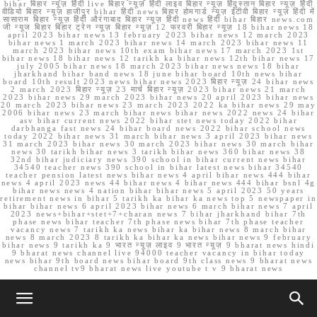
bihar बिहार न्यूज़ हिंदी live बिहार न्यूज़ हिंदी लाइव बिहार न्यूज़ हिंदुस्तान बिहार न्यूज़ हिंदी
वीडियो बिहार न्यूज़ हाजीपुर bihar हिंदी news बिहार होमगार्ड न्यूज़ ईटीवी बिहार न्यूज़ हिंदी में
सासाराम बिहार न्यूज़ हिंदी औरंगाबाद बिहार न्यूज़ हिंदी news हिंदी bihar बिहार news.com
जी न्यूज बिहार बिहार ट्रेन न्यूज़ बिहार न्यूज़ 12 फरवरी बिहार न्यूज़ 18 bihar news 18
april 2023 bihar news 13 february 2023 bihar news 12 march 2023
bihar news 1 march 2023 bihar news 14 march 2023 bihar news 11
march 2023 bihar news 10th exam bihar news 17 march 2023 1st
bihar news 18 bihar news 12 tarikh ka bihar news 12th bihar news 17
july 2005 bihar news 18 march 2023 bihar news news 18 bihar
jharkhand bihar band news 18 june bihar board 10th news bihar
board 10th result 2023 news bihar news 2023 बिहार न्यूज़ 24 bihar news
2 march 2023 बिहार न्यूज़ 23 मार्च बिहार न्यूज़ 2023 bihar news 21 march
2023 bihar news 29 march 2023 bihar news 20 april 2023 bihar news
20 march 2023 bihar news 23 march 2023 2022 ka bihar news 29 may
2006 bihar news 23 march bihar news bihar news 2022 news 24 bihar
asv bihar current news 2022 bihar stet news today 2022 bihar
darbhanga fast news 24 bihar board news 2022 bihar school news
today 2022 bihar news 31 march bihar news 3 april 2023 bihar news
31 march 2023 bihar news 30 march 2023 bihar news 30 march bihar
news 30 tarikh bihar news 3 tarikh bihar news 360 bihar news 38
32nd bihar judiciary news 390 school in bihar current news bihar
34540 teacher news 390 school in bihar latest news bihar 34540
teacher pension latest news bihar news 4 april bihar news 444 bihar
news 4 april 2023 news 44 bihar news 4 bihar news 444 bihar bsnl 4g
bihar news news 4 nation bihar bihar news 5 april 2023 50 years
retirement news in bihar 5 tarikh ka bihar ka news top 5 newspaper in
bihar bihar news 6 april 2023 bihar news 6 march bihar news 7 april
2023 news+bihar+stet+7+charan news 7 bihar jharkhand bihar 7th
phase news bihar teacher 7th phase news bihar 7th phase teacher
vacancy news 7 tarikh ka news bihar ka bihar news 8 march bihar
news 8 march 2023 8 tarikh ka bihar ka news bihar news 9 february
bihar news 9 tarikh ka 9 भारत न्यूज़ लाइव 9 भारत न्यूज़ 9 bharat news hindi
9 bharat news channel live 94000 teacher vacancy in bihar today
news bihar 9th board news bihar board 9th class news 9 bharat news
channel tv9 bharat news live youtube t v 9 bharat news