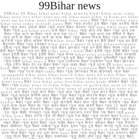
99Bihar news
99Bihar 99 Bihar bihar news bihar news in hindi bihar news today
bihar news live bihar news aaj tak bihar news today in hindi etv bihar
news aaj ka bihar news jharkhand bihar news बिहार न्यूस zee bihar news
bihar news today in hindi patna बिहार न्यूज़ अपडेट टुडे बिहार न्यूज़ अररिया जिला
बिहार न्यूज़ अमर उजाला बिहार न्यूज़ अलर्ट बिहार अपराध न्यूज़ apna bihar news अपना
बिहार न्यूज़ ara bihar news अभी बिहार bihar न्यूज़ आज तक बिहार न्यूज़ आज तक
बिहार न्यूज़ आज का बिहार न्यूज़ आज तक 2021 बिहार न्यूज़ आज तक वीडियो में बिहार
न्यूज़ आज के बिहार न्यूज़ आज का ताजा बिहार न्यूज़ आवास योजना बिहार न्यूज़ आरा बिहार
आरजेडी न्यूज़ इंदिरा आवास योजना bihar news बिहार न्यूज़ इन हिंदी बिहार न्यूज़ इन हिंदी
हिंदुस्तान बिहार न्यूज़ इलेक्शन bihar news e paper in hindi bihar newspaper
इंडिया न्यूज़ बिहार बिहार इंडिया न्यूज़ बिहार झारखंड न्यूज़ इन हिंदी बिहार मौसम न्यूज़ इन
हिंदी बिहार पुलिस न्यूज़ इन हिंदी bihar news i hindi बिहार ईटीवी न्यूज़ ईटीवी बिहार न्यूज़
लाइव ईटीवी बिहार न्यूज़ ईटीवी बिहार न्यूज़ चैनल bihar news youtube बिहार उपचुनाव
न्यूज़ बिहार उप न्यूज़ बिहार मुख्यमंत्री न्यूज़ यूपी बिहार न्यूज़ बिहार यूनिवर्सिटी न्यूज़ बिहार
न्यूज़ एबीपी bihar news a बिहार न्यूज़ एक्सप्रेस बिहार एजुकेशन न्यूज़ बिहार झारखंड
न्यूज़ एटिन बिहार ऐप एम बिहार बिहार न्यूज़ लाइव बिहार न्यूज़ पटना टुडे bihar news
hindi बिहार न्यूज़ पटना बिहार न्यूज़ पटना today lockdown बिहार न्यूज़ पटना school
बिहार न्यूज़ पटना लाइव video बिहार न्यूज़ औरंगाबाद जिला औरंगाबाद न्यूज़ बिहार
aurangabad bihar news bihar news h bihar news hd video bihar news
hd hindi news /bihar etv bihar news hindi hindi news bihar aaj tak
hindi news बिहार live bihar news live bihar news hindi समाचार बिहार न्यूज़
बिहार+न्यूज़ bihar news of today bihar news of gold bihar news of train
bihar news of education bihar news of anganwadi bihar news of
petrol आरा बिहार न्यूज़ आज बिहार न्यूज़ आरा न्यूज़ बिहार न्यूज़ करंट बिहार न्यूज़ कल का
बिहार न्यूज़ क्राइम केजीपी लाइव बिहार न्यूज़ बिहार न्यूज़ कांग्रेस बिहार न्यूज़ केसरिया बिहार
न्यूज़ किडनी बिहार न्यूज़ क्या है बिहार की न्यूज़ बिहार का न्यूज़ आज का k b c news
katihar बिहार न्यूज़ खबर बिहार न्यूज़ खगड़िया बिहार खेल न्यूज़ बिहार खगड़िया न्यूज़ बिहार
न्यूज़ ताजा खबर बिहार का न्यूज़ खबर बिहार न्यूज़ ताजा खबरी बिहार न्यूज़ 25 खबर खबर
बिहार बिहार न्यूज़ गोपालगंज बिहार न्यूज़ गया बिहार गोल्ड न्यूज़ बिहार गवर्नमेंट न्यूज़ बिहार
गुड न्यूज़ बिहार गोरखपुर न्यूज़ बिहार न्यूज़ व्हाट्सप्प ग्रुप लिंक गया बिहार न्यूज़ gaya
bihar news बिहार घटना न्यूज़ जी बिहार न्यूज़ गया बिहार न्यूज़ प्रभात खबर bihar da
news bihar da news in hindi dd bihar news बिहार न्यूज़ चैनल बिहार न्यूज़ चैनल
लाइव बिहार न्यूज़ चुनाव बिहार न्यूज़ चाहिए बिहार न्यूज़ चिराग पासवान बिहार न्यूज़ चंपारण
बिहार चौकीदार न्यूज़ बिहार चकिया न्यूज़ बिहार चुनाव न्यूज़ टुडे बिहार चेन्नई न्यूज़ चल बिहार
current bihar news छपरा बिहार न्यूज़ current bihar news in hindi बिहार न्यूज़
छपरा जिला बिहार न्यूज़ छठ पूजा छपरा news बिहार न्यूज़ जमुई बिहार न्यूज़ जयनगर बिहार
न्यूज़ जिला बिहार जी न्यूज़ बिहार जहानाबाद न्यूज़ बिहार जॉब न्यूज़ बिहार ज़ी न्यूज़ बिहार