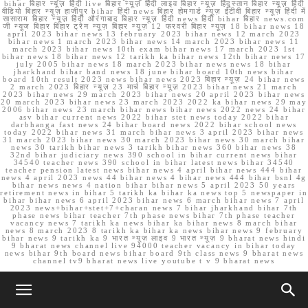
bihar बिहार न्यूज़ हिंदी live बिहार न्यूज़ हिंदी लाइव बिहार न्यूज़ हिंदुस्तान बिहार न्यूज़ हिंदी
वीडियो बिहार न्यूज़ हाजीपुर bihar हिंदी news बिहार होमगार्ड न्यूज़ ईटीवी बिहार न्यूज़ हिंदी में
सासाराम बिहार न्यूज़ हिंदी औरंगाबाद बिहार न्यूज़ हिंदी news हिंदी bihar बिहार news.com
जी न्यूज बिहार बिहार ट्रेन न्यूज़ बिहार न्यूज़ 12 फरवरी बिहार न्यूज़ 18 bihar news 18
april 2023 bihar news 13 february 2023 bihar news 12 march 2023
bihar news 1 march 2023 bihar news 14 march 2023 bihar news 11
march 2023 bihar news 10th exam bihar news 17 march 2023 1st
bihar news 18 bihar news 12 tarikh ka bihar news 12th bihar news 17
july 2005 bihar news 18 march 2023 bihar news news 18 bihar
jharkhand bihar band news 18 june bihar board 10th news bihar
board 10th result 2023 news bihar news 2023 बिहार न्यूज़ 24 bihar news
2 march 2023 बिहार न्यूज़ 23 मार्च बिहार न्यूज़ 2023 bihar news 21 march
2023 bihar news 29 march 2023 bihar news 20 april 2023 bihar news
20 march 2023 bihar news 23 march 2023 2022 ka bihar news 29 may
2006 bihar news 23 march bihar news bihar news 2022 news 24 bihar
asv bihar current news 2022 bihar stet news today 2022 bihar
darbhanga fast news 24 bihar board news 2022 bihar school news
today 2022 bihar news 31 march bihar news 3 april 2023 bihar news
31 march 2023 bihar news 30 march 2023 bihar news 30 march bihar
news 30 tarikh bihar news 3 tarikh bihar news 360 bihar news 38
32nd bihar judiciary news 390 school in bihar current news bihar
34540 teacher news 390 school in bihar latest news bihar 34540
teacher pension latest news bihar news 4 april bihar news 444 bihar
news 4 april 2023 news 44 bihar news 4 bihar news 444 bihar bsnl 4g
bihar news news 4 nation bihar bihar news 5 april 2023 50 years
retirement news in bihar 5 tarikh ka bihar ka news top 5 newspaper in
bihar bihar news 6 april 2023 bihar news 6 march bihar news 7 april
2023 news+bihar+stet+7+charan news 7 bihar jharkhand bihar 7th
phase news bihar teacher 7th phase news bihar 7th phase teacher
vacancy news 7 tarikh ka news bihar ka bihar news 8 march bihar
news 8 march 2023 8 tarikh ka bihar ka news bihar news 9 february
bihar news 9 tarikh ka 9 भारत न्यूज़ लाइव 9 भारत न्यूज़ 9 bharat news hindi
9 bharat news channel live 94000 teacher vacancy in bihar today
news bihar 9th board news bihar board 9th class news 9 bharat news
channel tv9 bharat news live youtube t v 9 bharat news