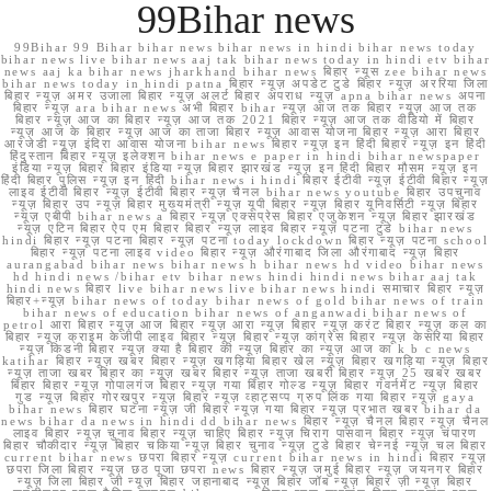
99Bihar news
99Bihar 99 Bihar bihar news bihar news in hindi bihar news today
bihar news live bihar news aaj tak bihar news today in hindi etv bihar
news aaj ka bihar news jharkhand bihar news बिहार न्यूस zee bihar news
bihar news today in hindi patna बिहार न्यूज़ अपडेट टुडे बिहार न्यूज़ अररिया जिला
बिहार न्यूज़ अमर उजाला बिहार न्यूज़ अलर्ट बिहार अपराध न्यूज़ apna bihar news अपना
बिहार न्यूज़ ara bihar news अभी बिहार bihar न्यूज़ आज तक बिहार न्यूज़ आज तक
बिहार न्यूज़ आज का बिहार न्यूज़ आज तक 2021 बिहार न्यूज़ आज तक वीडियो में बिहार
न्यूज़ आज के बिहार न्यूज़ आज का ताजा बिहार न्यूज़ आवास योजना बिहार न्यूज़ आरा बिहार
आरजेडी न्यूज़ इंदिरा आवास योजना bihar news बिहार न्यूज़ इन हिंदी बिहार न्यूज़ इन हिंदी
हिंदुस्तान बिहार न्यूज़ इलेक्शन bihar news e paper in hindi bihar newspaper
इंडिया न्यूज़ बिहार बिहार इंडिया न्यूज़ बिहार झारखंड न्यूज़ इन हिंदी बिहार मौसम न्यूज़ इन
हिंदी बिहार पुलिस न्यूज़ इन हिंदी bihar news i hindi बिहार ईटीवी न्यूज़ ईटीवी बिहार न्यूज़
लाइव ईटीवी बिहार न्यूज़ ईटीवी बिहार न्यूज़ चैनल bihar news youtube बिहार उपचुनाव
न्यूज़ बिहार उप न्यूज़ बिहार मुख्यमंत्री न्यूज़ यूपी बिहार न्यूज़ बिहार यूनिवर्सिटी न्यूज़ बिहार
न्यूज़ एबीपी bihar news a बिहार न्यूज़ एक्सप्रेस बिहार एजुकेशन न्यूज़ बिहार झारखंड
न्यूज़ एटिन बिहार ऐप एम बिहार बिहार न्यूज़ लाइव बिहार न्यूज़ पटना टुडे bihar news
hindi बिहार न्यूज़ पटना बिहार न्यूज़ पटना today lockdown बिहार न्यूज़ पटना school
बिहार न्यूज़ पटना लाइव video बिहार न्यूज़ औरंगाबाद जिला औरंगाबाद न्यूज़ बिहार
aurangabad bihar news bihar news h bihar news hd video bihar news
hd hindi news /bihar etv bihar news hindi hindi news bihar aaj tak
hindi news बिहार live bihar news live bihar news hindi समाचार बिहार न्यूज़
बिहार+न्यूज़ bihar news of today bihar news of gold bihar news of train
bihar news of education bihar news of anganwadi bihar news of
petrol आरा बिहार न्यूज़ आज बिहार न्यूज़ आरा न्यूज़ बिहार न्यूज़ करंट बिहार न्यूज़ कल का
बिहार न्यूज़ क्राइम केजीपी लाइव बिहार न्यूज़ बिहार न्यूज़ कांग्रेस बिहार न्यूज़ केसरिया बिहार
न्यूज़ किडनी बिहार न्यूज़ क्या है बिहार की न्यूज़ बिहार का न्यूज़ आज का k b c news
katihar बिहार न्यूज़ खबर बिहार न्यूज़ खगड़िया बिहार खेल न्यूज़ बिहार खगड़िया न्यूज़ बिहार
न्यूज़ ताजा खबर बिहार का न्यूज़ खबर बिहार न्यूज़ ताजा खबरी बिहार न्यूज़ 25 खबर खबर
बिहार बिहार न्यूज़ गोपालगंज बिहार न्यूज़ गया बिहार गोल्ड न्यूज़ बिहार गवर्नमेंट न्यूज़ बिहार
गुड न्यूज़ बिहार गोरखपुर न्यूज़ बिहार न्यूज़ व्हाट्सप्प ग्रुप लिंक गया बिहार न्यूज़ gaya
bihar news बिहार घटना न्यूज़ जी बिहार न्यूज़ गया बिहार न्यूज़ प्रभात खबर bihar da
news bihar da news in hindi dd bihar news बिहार न्यूज़ चैनल बिहार न्यूज़ चैनल
लाइव बिहार न्यूज़ चुनाव बिहार न्यूज़ चाहिए बिहार न्यूज़ चिराग पासवान बिहार न्यूज़ चंपारण
बिहार चौकीदार न्यूज़ बिहार चकिया न्यूज़ बिहार चुनाव न्यूज़ टुडे बिहार चेन्नई न्यूज़ चल बिहार
current bihar news छपरा बिहार न्यूज़ current bihar news in hindi बिहार न्यूज़
छपरा जिला बिहार न्यूज़ छठ पूजा छपरा news बिहार न्यूज़ जमुई बिहार न्यूज़ जयनगर बिहार
न्यूज़ जिला बिहार जी न्यूज़ बिहार जहानाबाद न्यूज़ बिहार जॉब न्यूज़ बिहार ज़ी न्यूज़ बिहार