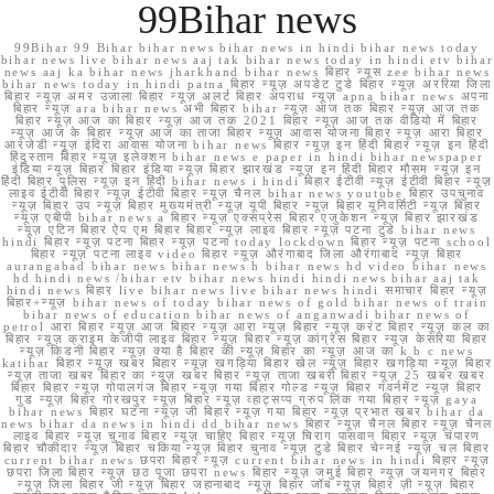
99Bihar news
99Bihar 99 Bihar bihar news bihar news in hindi bihar news today
bihar news live bihar news aaj tak bihar news today in hindi etv bihar
news aaj ka bihar news jharkhand bihar news बिहार न्यूस zee bihar news
bihar news today in hindi patna बिहार न्यूज़ अपडेट टुडे बिहार न्यूज़ अररिया जिला
बिहार न्यूज़ अमर उजाला बिहार न्यूज़ अलर्ट बिहार अपराध न्यूज़ apna bihar news अपना
बिहार न्यूज़ ara bihar news अभी बिहार bihar न्यूज़ आज तक बिहार न्यूज़ आज तक
बिहार न्यूज़ आज का बिहार न्यूज़ आज तक 2021 बिहार न्यूज़ आज तक वीडियो में बिहार
न्यूज़ आज के बिहार न्यूज़ आज का ताजा बिहार न्यूज़ आवास योजना बिहार न्यूज़ आरा बिहार
आरजेडी न्यूज़ इंदिरा आवास योजना bihar news बिहार न्यूज़ इन हिंदी बिहार न्यूज़ इन हिंदी
हिंदुस्तान बिहार न्यूज़ इलेक्शन bihar news e paper in hindi bihar newspaper
इंडिया न्यूज़ बिहार बिहार इंडिया न्यूज़ बिहार झारखंड न्यूज़ इन हिंदी बिहार मौसम न्यूज़ इन
हिंदी बिहार पुलिस न्यूज़ इन हिंदी bihar news i hindi बिहार ईटीवी न्यूज़ ईटीवी बिहार न्यूज़
लाइव ईटीवी बिहार न्यूज़ ईटीवी बिहार न्यूज़ चैनल bihar news youtube बिहार उपचुनाव
न्यूज़ बिहार उप न्यूज़ बिहार मुख्यमंत्री न्यूज़ यूपी बिहार न्यूज़ बिहार यूनिवर्सिटी न्यूज़ बिहार
न्यूज़ एबीपी bihar news a बिहार न्यूज़ एक्सप्रेस बिहार एजुकेशन न्यूज़ बिहार झारखंड
न्यूज़ एटिन बिहार ऐप एम बिहार बिहार न्यूज़ लाइव बिहार न्यूज़ पटना टुडे bihar news
hindi बिहार न्यूज़ पटना बिहार न्यूज़ पटना today lockdown बिहार न्यूज़ पटना school
बिहार न्यूज़ पटना लाइव video बिहार न्यूज़ औरंगाबाद जिला औरंगाबाद न्यूज़ बिहार
aurangabad bihar news bihar news h bihar news hd video bihar news
hd hindi news /bihar etv bihar news hindi hindi news bihar aaj tak
hindi news बिहार live bihar news live bihar news hindi समाचार बिहार न्यूज़
बिहार+न्यूज़ bihar news of today bihar news of gold bihar news of train
bihar news of education bihar news of anganwadi bihar news of
petrol आरा बिहार न्यूज़ आज बिहार न्यूज़ आरा न्यूज़ बिहार न्यूज़ करंट बिहार न्यूज़ कल का
बिहार न्यूज़ क्राइम केजीपी लाइव बिहार न्यूज़ बिहार न्यूज़ कांग्रेस बिहार न्यूज़ केसरिया बिहार
न्यूज़ किडनी बिहार न्यूज़ क्या है बिहार की न्यूज़ बिहार का न्यूज़ आज का k b c news
katihar बिहार न्यूज़ खबर बिहार न्यूज़ खगड़िया बिहार खेल न्यूज़ बिहार खगड़िया न्यूज़ बिहार
न्यूज़ ताजा खबर बिहार का न्यूज़ खबर बिहार न्यूज़ ताजा खबरी बिहार न्यूज़ 25 खबर खबर
बिहार बिहार न्यूज़ गोपालगंज बिहार न्यूज़ गया बिहार गोल्ड न्यूज़ बिहार गवर्नमेंट न्यूज़ बिहार
गुड न्यूज़ बिहार गोरखपुर न्यूज़ बिहार न्यूज़ व्हाट्सप्प ग्रुप लिंक गया बिहार न्यूज़ gaya
bihar news बिहार घटना न्यूज़ जी बिहार न्यूज़ गया बिहार न्यूज़ प्रभात खबर bihar da
news bihar da news in hindi dd bihar news बिहार न्यूज़ चैनल बिहार न्यूज़ चैनल
लाइव बिहार न्यूज़ चुनाव बिहार न्यूज़ चाहिए बिहार न्यूज़ चिराग पासवान बिहार न्यूज़ चंपारण
बिहार चौकीदार न्यूज़ बिहार चकिया न्यूज़ बिहार चुनाव न्यूज़ टुडे बिहार चेन्नई न्यूज़ चल बिहार
current bihar news छपरा बिहार न्यूज़ current bihar news in hindi बिहार न्यूज़
छपरा जिला बिहार न्यूज़ छठ पूजा छपरा news बिहार न्यूज़ जमुई बिहार न्यूज़ जयनगर बिहार
न्यूज़ जिला बिहार जी न्यूज़ बिहार जहानाबाद न्यूज़ बिहार जॉब न्यूज़ बिहार ज़ी न्यूज़ बिहार