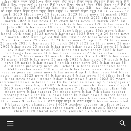
bihar बिहार न्यूज़ हिंदी live बिहार न्यूज़ हिंदी लाइव बिहार न्यूज़ हिंदुस्तान बिहार न्यूज़ हिंदी
वीडियो बिहार न्यूज़ हाजीपुर bihar हिंदी news बिहार होमगार्ड न्यूज़ ईटीवी बिहार न्यूज़ हिंदी में
सासाराम बिहार न्यूज़ हिंदी औरंगाबाद बिहार न्यूज़ हिंदी news हिंदी bihar बिहार news.com
जी न्यूज बिहार बिहार ट्रेन न्यूज़ बिहार न्यूज़ 12 फरवरी बिहार न्यूज़ 18 bihar news 18
april 2023 bihar news 13 february 2023 bihar news 12 march 2023
bihar news 1 march 2023 bihar news 14 march 2023 bihar news 11
march 2023 bihar news 10th exam bihar news 17 march 2023 1st
bihar news 18 bihar news 12 tarikh ka bihar news 12th bihar news 17
july 2005 bihar news 18 march 2023 bihar news news 18 bihar
jharkhand bihar band news 18 june bihar board 10th news bihar
board 10th result 2023 news bihar news 2023 बिहार न्यूज़ 24 bihar news
2 march 2023 बिहार न्यूज़ 23 मार्च बिहार न्यूज़ 2023 bihar news 21 march
2023 bihar news 29 march 2023 bihar news 20 april 2023 bihar news
20 march 2023 bihar news 23 march 2023 2022 ka bihar news 29 may
2006 bihar news 23 march bihar news bihar news 2022 news 24 bihar
asv bihar current news 2022 bihar stet news today 2022 bihar
darbhanga fast news 24 bihar board news 2022 bihar school news
today 2022 bihar news 31 march bihar news 3 april 2023 bihar news
31 march 2023 bihar news 30 march 2023 bihar news 30 march bihar
news 30 tarikh bihar news 3 tarikh bihar news 360 bihar news 38
32nd bihar judiciary news 390 school in bihar current news bihar
34540 teacher news 390 school in bihar latest news bihar 34540
teacher pension latest news bihar news 4 april bihar news 444 bihar
news 4 april 2023 news 44 bihar news 4 bihar news 444 bihar bsnl 4g
bihar news news 4 nation bihar bihar news 5 april 2023 50 years
retirement news in bihar 5 tarikh ka bihar ka news top 5 newspaper in
bihar bihar news 6 april 2023 bihar news 6 march bihar news 7 april
2023 news+bihar+stet+7+charan news 7 bihar jharkhand bihar 7th
phase news bihar teacher 7th phase news bihar 7th phase teacher
vacancy news 7 tarikh ka news bihar ka bihar news 8 march bihar
news 8 march 2023 8 tarikh ka bihar ka news bihar news 9 february
bihar news 9 tarikh ka 9 भारत न्यूज़ लाइव 9 भारत न्यूज़ 9 bharat news hindi
9 bharat news channel live 94000 teacher vacancy in bihar today
news bihar 9th board news bihar board 9th class news 9 bharat news
channel tv9 bharat news live youtube t v 9 bharat news