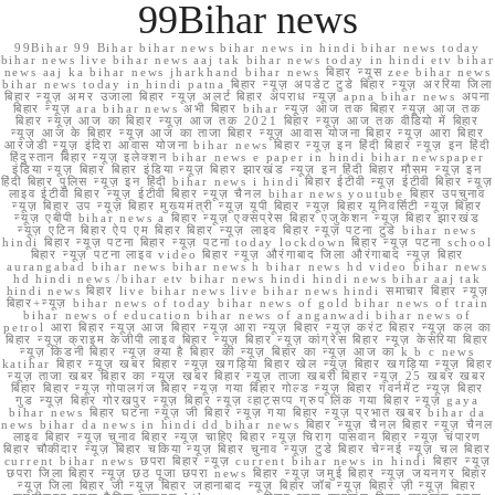
99Bihar news
99Bihar 99 Bihar bihar news bihar news in hindi bihar news today
bihar news live bihar news aaj tak bihar news today in hindi etv bihar
news aaj ka bihar news jharkhand bihar news बिहार न्यूस zee bihar news
bihar news today in hindi patna बिहार न्यूज़ अपडेट टुडे बिहार न्यूज़ अररिया जिला
बिहार न्यूज़ अमर उजाला बिहार न्यूज़ अलर्ट बिहार अपराध न्यूज़ apna bihar news अपना
बिहार न्यूज़ ara bihar news अभी बिहार bihar न्यूज़ आज तक बिहार न्यूज़ आज तक
बिहार न्यूज़ आज का बिहार न्यूज़ आज तक 2021 बिहार न्यूज़ आज तक वीडियो में बिहार
न्यूज़ आज के बिहार न्यूज़ आज का ताजा बिहार न्यूज़ आवास योजना बिहार न्यूज़ आरा बिहार
आरजेडी न्यूज़ इंदिरा आवास योजना bihar news बिहार न्यूज़ इन हिंदी बिहार न्यूज़ इन हिंदी
हिंदुस्तान बिहार न्यूज़ इलेक्शन bihar news e paper in hindi bihar newspaper
इंडिया न्यूज़ बिहार बिहार इंडिया न्यूज़ बिहार झारखंड न्यूज़ इन हिंदी बिहार मौसम न्यूज़ इन
हिंदी बिहार पुलिस न्यूज़ इन हिंदी bihar news i hindi बिहार ईटीवी न्यूज़ ईटीवी बिहार न्यूज़
लाइव ईटीवी बिहार न्यूज़ ईटीवी बिहार न्यूज़ चैनल bihar news youtube बिहार उपचुनाव
न्यूज़ बिहार उप न्यूज़ बिहार मुख्यमंत्री न्यूज़ यूपी बिहार न्यूज़ बिहार यूनिवर्सिटी न्यूज़ बिहार
न्यूज़ एबीपी bihar news a बिहार न्यूज़ एक्सप्रेस बिहार एजुकेशन न्यूज़ बिहार झारखंड
न्यूज़ एटिन बिहार ऐप एम बिहार बिहार न्यूज़ लाइव बिहार न्यूज़ पटना टुडे bihar news
hindi बिहार न्यूज़ पटना बिहार न्यूज़ पटना today lockdown बिहार न्यूज़ पटना school
बिहार न्यूज़ पटना लाइव video बिहार न्यूज़ औरंगाबाद जिला औरंगाबाद न्यूज़ बिहार
aurangabad bihar news bihar news h bihar news hd video bihar news
hd hindi news /bihar etv bihar news hindi hindi news bihar aaj tak
hindi news बिहार live bihar news live bihar news hindi समाचार बिहार न्यूज़
बिहार+न्यूज़ bihar news of today bihar news of gold bihar news of train
bihar news of education bihar news of anganwadi bihar news of
petrol आरा बिहार न्यूज़ आज बिहार न्यूज़ आरा न्यूज़ बिहार न्यूज़ करंट बिहार न्यूज़ कल का
बिहार न्यूज़ क्राइम केजीपी लाइव बिहार न्यूज़ बिहार न्यूज़ कांग्रेस बिहार न्यूज़ केसरिया बिहार
न्यूज़ किडनी बिहार न्यूज़ क्या है बिहार की न्यूज़ बिहार का न्यूज़ आज का k b c news
katihar बिहार न्यूज़ खबर बिहार न्यूज़ खगड़िया बिहार खेल न्यूज़ बिहार खगड़िया न्यूज़ बिहार
न्यूज़ ताजा खबर बिहार का न्यूज़ खबर बिहार न्यूज़ ताजा खबरी बिहार न्यूज़ 25 खबर खबर
बिहार बिहार न्यूज़ गोपालगंज बिहार न्यूज़ गया बिहार गोल्ड न्यूज़ बिहार गवर्नमेंट न्यूज़ बिहार
गुड न्यूज़ बिहार गोरखपुर न्यूज़ बिहार न्यूज़ व्हाट्सप्प ग्रुप लिंक गया बिहार न्यूज़ gaya
bihar news बिहार घटना न्यूज़ जी बिहार न्यूज़ गया बिहार न्यूज़ प्रभात खबर bihar da
news bihar da news in hindi dd bihar news बिहार न्यूज़ चैनल बिहार न्यूज़ चैनल
लाइव बिहार न्यूज़ चुनाव बिहार न्यूज़ चाहिए बिहार न्यूज़ चिराग पासवान बिहार न्यूज़ चंपारण
बिहार चौकीदार न्यूज़ बिहार चकिया न्यूज़ बिहार चुनाव न्यूज़ टुडे बिहार चेन्नई न्यूज़ चल बिहार
current bihar news छपरा बिहार न्यूज़ current bihar news in hindi बिहार न्यूज़
छपरा जिला बिहार न्यूज़ छठ पूजा छपरा news बिहार न्यूज़ जमुई बिहार न्यूज़ जयनगर बिहार
न्यूज़ जिला बिहार जी न्यूज़ बिहार जहानाबाद न्यूज़ बिहार जॉब न्यूज़ बिहार ज़ी न्यूज़ बिहार