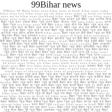
99Bihar news
99Bihar 99 Bihar bihar news bihar news in hindi bihar news today
bihar news live bihar news aaj tak bihar news today in hindi etv bihar
news aaj ka bihar news jharkhand bihar news बिहार न्यूस zee bihar news
bihar news today in hindi patna बिहार न्यूज़ अपडेट टुडे बिहार न्यूज़ अररिया जिला
बिहार न्यूज़ अमर उजाला बिहार न्यूज़ अलर्ट बिहार अपराध न्यूज़ apna bihar news अपना
बिहार न्यूज़ ara bihar news अभी बिहार bihar न्यूज़ आज तक बिहार न्यूज़ आज तक
बिहार न्यूज़ आज का बिहार न्यूज़ आज तक 2021 बिहार न्यूज़ आज तक वीडियो में बिहार
न्यूज़ आज के बिहार न्यूज़ आज का ताजा बिहार न्यूज़ आवास योजना बिहार न्यूज़ आरा बिहार
आरजेडी न्यूज़ इंदिरा आवास योजना bihar news बिहार न्यूज़ इन हिंदी बिहार न्यूज़ इन हिंदी
हिंदुस्तान बिहार न्यूज़ इलेक्शन bihar news e paper in hindi bihar newspaper
इंडिया न्यूज़ बिहार बिहार इंडिया न्यूज़ बिहार झारखंड न्यूज़ इन हिंदी बिहार मौसम न्यूज़ इन
हिंदी बिहार पुलिस न्यूज़ इन हिंदी bihar news i hindi बिहार ईटीवी न्यूज़ ईटीवी बिहार न्यूज़
लाइव ईटीवी बिहार न्यूज़ ईटीवी बिहार न्यूज़ चैनल bihar news youtube बिहार उपचुनाव
न्यूज़ बिहार उप न्यूज़ बिहार मुख्यमंत्री न्यूज़ यूपी बिहार न्यूज़ बिहार यूनिवर्सिटी न्यूज़ बिहार
न्यूज़ एबीपी bihar news a बिहार न्यूज़ एक्सप्रेस बिहार एजुकेशन न्यूज़ बिहार झारखंड
न्यूज़ एटिन बिहार ऐप एम बिहार बिहार न्यूज़ लाइव बिहार न्यूज़ पटना टुडे bihar news
hindi बिहार न्यूज़ पटना बिहार न्यूज़ पटना today lockdown बिहार न्यूज़ पटना school
बिहार न्यूज़ पटना लाइव video बिहार न्यूज़ औरंगाबाद जिला औरंगाबाद न्यूज़ बिहार
aurangabad bihar news bihar news h bihar news hd video bihar news
hd hindi news /bihar etv bihar news hindi hindi news bihar aaj tak
hindi news बिहार live bihar news live bihar news hindi समाचार बिहार न्यूज़
बिहार+न्यूज़ bihar news of today bihar news of gold bihar news of train
bihar news of education bihar news of anganwadi bihar news of
petrol आरा बिहार न्यूज़ आज बिहार न्यूज़ आरा न्यूज़ बिहार न्यूज़ करंट बिहार न्यूज़ कल का
बिहार न्यूज़ क्राइम केजीपी लाइव बिहार न्यूज़ बिहार न्यूज़ कांग्रेस बिहार न्यूज़ केसरिया बिहार
न्यूज़ किडनी बिहार न्यूज़ क्या है बिहार की न्यूज़ बिहार का न्यूज़ आज का k b c news
katihar बिहार न्यूज़ खबर बिहार न्यूज़ खगड़िया बिहार खेल न्यूज़ बिहार खगड़िया न्यूज़ बिहार
न्यूज़ ताजा खबर बिहार का न्यूज़ खबर बिहार न्यूज़ ताजा खबरी बिहार न्यूज़ 25 खबर खबर
बिहार बिहार न्यूज़ गोपालगंज बिहार न्यूज़ गया बिहार गोल्ड न्यूज़ बिहार गवर्नमेंट न्यूज़ बिहार
गुड न्यूज़ बिहार गोरखपुर न्यूज़ बिहार न्यूज़ व्हाट्सप्प ग्रुप लिंक गया बिहार न्यूज़ gaya
bihar news बिहार घटना न्यूज़ जी बिहार न्यूज़ गया बिहार न्यूज़ प्रभात खबर bihar da
news bihar da news in hindi dd bihar news बिहार न्यूज़ चैनल बिहार न्यूज़ चैनल
लाइव बिहार न्यूज़ चुनाव बिहार न्यूज़ चाहिए बिहार न्यूज़ चिराग पासवान बिहार न्यूज़ चंपारण
बिहार चौकीदार न्यूज़ बिहार चकिया न्यूज़ बिहार चुनाव न्यूज़ टुडे बिहार चेन्नई न्यूज़ चल बिहार
current bihar news छपरा बिहार न्यूज़ current bihar news in hindi बिहार न्यूज़
छपरा जिला बिहार न्यूज़ छठ पूजा छपरा news बिहार न्यूज़ जमुई बिहार न्यूज़ जयनगर बिहार
न्यूज़ जिला बिहार जी न्यूज़ बिहार जहानाबाद न्यूज़ बिहार जॉब न्यूज़ बिहार ज़ी न्यूज़ बिहार