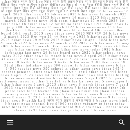
bihar बिहार न्यूज़ हिंदी live बिहार न्यूज़ हिंदी लाइव बिहार न्यूज़ हिंदुस्तान बिहार न्यूज़ हिंदी
वीडियो बिहार न्यूज़ हाजीपुर bihar हिंदी news बिहार होमगार्ड न्यूज़ ईटीवी बिहार न्यूज़ हिंदी में
सासाराम बिहार न्यूज़ हिंदी औरंगाबाद बिहार न्यूज़ हिंदी news हिंदी bihar बिहार news.com
जी न्यूज बिहार बिहार ट्रेन न्यूज़ बिहार न्यूज़ 12 फरवरी बिहार न्यूज़ 18 bihar news 18
april 2023 bihar news 13 february 2023 bihar news 12 march 2023
bihar news 1 march 2023 bihar news 14 march 2023 bihar news 11
march 2023 bihar news 10th exam bihar news 17 march 2023 1st
bihar news 18 bihar news 12 tarikh ka bihar news 12th bihar news 17
july 2005 bihar news 18 march 2023 bihar news news 18 bihar
jharkhand bihar band news 18 june bihar board 10th news bihar
board 10th result 2023 news bihar news 2023 बिहार न्यूज़ 24 bihar news
2 march 2023 बिहार न्यूज़ 23 मार्च बिहार न्यूज़ 2023 bihar news 21 march
2023 bihar news 29 march 2023 bihar news 20 april 2023 bihar news
20 march 2023 bihar news 23 march 2023 2022 ka bihar news 29 may
2006 bihar news 23 march bihar news bihar news 2022 news 24 bihar
asv bihar current news 2022 bihar stet news today 2022 bihar
darbhanga fast news 24 bihar board news 2022 bihar school news
today 2022 bihar news 31 march bihar news 3 april 2023 bihar news
31 march 2023 bihar news 30 march 2023 bihar news 30 march bihar
news 30 tarikh bihar news 3 tarikh bihar news 360 bihar news 38
32nd bihar judiciary news 390 school in bihar current news bihar
34540 teacher news 390 school in bihar latest news bihar 34540
teacher pension latest news bihar news 4 april bihar news 444 bihar
news 4 april 2023 news 44 bihar news 4 bihar news 444 bihar bsnl 4g
bihar news news 4 nation bihar bihar news 5 april 2023 50 years
retirement news in bihar 5 tarikh ka bihar ka news top 5 newspaper in
bihar bihar news 6 april 2023 bihar news 6 march bihar news 7 april
2023 news+bihar+stet+7+charan news 7 bihar jharkhand bihar 7th
phase news bihar teacher 7th phase news bihar 7th phase teacher
vacancy news 7 tarikh ka news bihar ka bihar news 8 march bihar
news 8 march 2023 8 tarikh ka bihar ka news bihar news 9 february
bihar news 9 tarikh ka 9 भारत न्यूज़ लाइव 9 भारत न्यूज़ 9 bharat news hindi
9 bharat news channel live 94000 teacher vacancy in bihar today
news bihar 9th board news bihar board 9th class news 9 bharat news
channel tv9 bharat news live youtube t v 9 bharat news