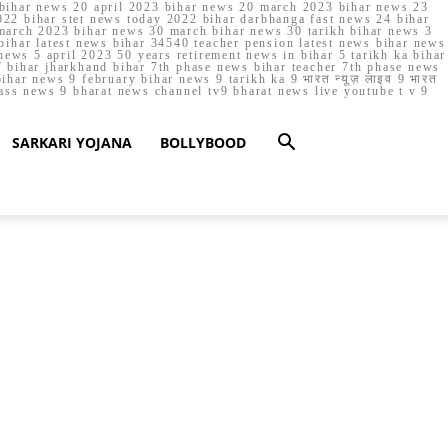
023 bihar news 20 april 2023 bihar news 20 march 2023 bihar news 23
22 bihar stet news today 2022 bihar darbhanga fast news 24 bihar
march 2023 bihar news 30 march bihar news 30 tarikh bihar news 3
bihar latest news bihar 34540 teacher pension latest news bihar news
ews 5 april 2023 50 years retirement news in bihar 5 tarikh ka bihar
 bihar jharkhand bihar 7th phase news bihar teacher 7th phase news
ar news 9 february bihar news 9 tarikh ka 9 भारत न्यूज़ लाइव 9 भारत
lass news 9 bharat news channel tv9 bharat news live youtube t v 9
SARKARI YOJANA
BOLLYBOOD