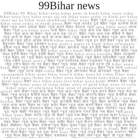
99Bihar news
99Bihar 99 Bihar bihar news bihar news in hindi bihar news today
bihar news live bihar news aaj tak bihar news today in hindi etv bihar
news aaj ka bihar news jharkhand bihar news बिहार न्यूस zee bihar news
bihar news today in hindi patna बिहार न्यूज़ अपडेट टुडे बिहार न्यूज़ अररिया जिला
बिहार न्यूज़ अमर उजाला बिहार न्यूज़ अलर्ट बिहार अपराध न्यूज़ apna bihar news अपना
बिहार न्यूज़ ara bihar news अभी बिहार bihar न्यूज़ आज तक बिहार न्यूज़ आज तक
बिहार न्यूज़ आज का बिहार न्यूज़ आज तक 2021 बिहार न्यूज़ आज तक वीडियो में बिहार
न्यूज़ आज के बिहार न्यूज़ आज का ताजा बिहार न्यूज़ आवास योजना बिहार न्यूज़ आरा बिहार
आरजेडी न्यूज़ इंदिरा आवास योजना bihar news बिहार न्यूज़ इन हिंदी बिहार न्यूज़ इन हिंदी
हिंदुस्तान बिहार न्यूज़ इलेक्शन bihar news e paper in hindi bihar newspaper
इंडिया न्यूज़ बिहार बिहार इंडिया न्यूज़ बिहार झारखंड न्यूज़ इन हिंदी बिहार मौसम न्यूज़ इन
हिंदी बिहार पुलिस न्यूज़ इन हिंदी bihar news i hindi बिहार ईटीवी न्यूज़ ईटीवी बिहार न्यूज़
लाइव ईटीवी बिहार न्यूज़ ईटीवी बिहार न्यूज़ चैनल bihar news youtube बिहार उपचुनाव
न्यूज़ बिहार उप न्यूज़ बिहार मुख्यमंत्री न्यूज़ यूपी बिहार न्यूज़ बिहार यूनिवर्सिटी न्यूज़ बिहार
न्यूज़ एबीपी bihar news a बिहार न्यूज़ एक्सप्रेस बिहार एजुकेशन न्यूज़ बिहार झारखंड
न्यूज़ एटिन बिहार ऐप एम बिहार बिहार न्यूज़ लाइव बिहार न्यूज़ पटना टुडे bihar news
hindi बिहार न्यूज़ पटना बिहार न्यूज़ पटना today lockdown बिहार न्यूज़ पटना school
बिहार न्यूज़ पटना लाइव video बिहार न्यूज़ औरंगाबाद जिला औरंगाबाद न्यूज़ बिहार
aurangabad bihar news bihar news h bihar news hd video bihar news
hd hindi news /bihar etv bihar news hindi hindi news bihar aaj tak
hindi news बिहार live bihar news live bihar news hindi समाचार बिहार न्यूज़
बिहार+न्यूज़ bihar news of today bihar news of gold bihar news of train
bihar news of education bihar news of anganwadi bihar news of
petrol आरा बिहार न्यूज़ आज बिहार न्यूज़ आरा न्यूज़ बिहार न्यूज़ करंट बिहार न्यूज़ कल का
बिहार न्यूज़ क्राइम केजीपी लाइव बिहार न्यूज़ बिहार न्यूज़ कांग्रेस बिहार न्यूज़ केसरिया बिहार
न्यूज़ किडनी बिहार न्यूज़ क्या है बिहार की न्यूज़ बिहार का न्यूज़ आज का k b c news
katihar बिहार न्यूज़ खबर बिहार न्यूज़ खगड़िया बिहार खेल न्यूज़ बिहार खगड़िया न्यूज़ बिहार
न्यूज़ ताजा खबर बिहार का न्यूज़ खबर बिहार न्यूज़ ताजा खबरी बिहार न्यूज़ 25 खबर खबर
बिहार बिहार न्यूज़ गोपालगंज बिहार न्यूज़ गया बिहार गोल्ड न्यूज़ बिहार गवर्नमेंट न्यूज़ बिहार
गुड न्यूज़ बिहार गोरखपुर न्यूज़ बिहार न्यूज़ व्हाट्सप्प ग्रुप लिंक गया बिहार न्यूज़ gaya
bihar news बिहार घटना न्यूज़ जी बिहार न्यूज़ गया बिहार न्यूज़ प्रभात खबर bihar da
news bihar da news in hindi dd bihar news बिहार न्यूज़ चैनल बिहार न्यूज़ चैनल
लाइव बिहार न्यूज़ चुनाव बिहार न्यूज़ चाहिए बिहार न्यूज़ चिराग पासवान बिहार न्यूज़ चंपारण
बिहार चौकीदार न्यूज़ बिहार चकिया न्यूज़ बिहार चुनाव न्यूज़ टुडे बिहार चेन्नई न्यूज़ चल बिहार
current bihar news छपरा बिहार न्यूज़ current bihar news in hindi बिहार न्यूज़
छपरा जिला बिहार न्यूज़ छठ पूजा छपरा news बिहार न्यूज़ जमुई बिहार न्यूज़ जयनगर बिहार
न्यूज़ जिला बिहार जी न्यूज़ बिहार जहानाबाद न्यूज़ बिहार जॉब न्यूज़ बिहार ज़ी न्यूज़ बिहार