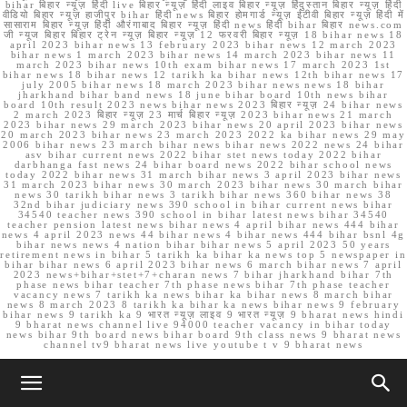
bihar बिहार न्यूज़ हिंदी live बिहार न्यूज़ हिंदी लाइव बिहार न्यूज़ हिंदुस्तान बिहार न्यूज़ हिंदी
वीडियो बिहार न्यूज़ हाजीपुर bihar हिंदी news बिहार होमगार्ड न्यूज़ ईटीवी बिहार न्यूज़ हिंदी में
सासाराम बिहार न्यूज़ हिंदी औरंगाबाद बिहार न्यूज़ हिंदी news हिंदी bihar बिहार news.com
जी न्यूज बिहार बिहार ट्रेन न्यूज़ बिहार न्यूज़ 12 फरवरी बिहार न्यूज़ 18 bihar news 18
april 2023 bihar news 13 february 2023 bihar news 12 march 2023
bihar news 1 march 2023 bihar news 14 march 2023 bihar news 11
march 2023 bihar news 10th exam bihar news 17 march 2023 1st
bihar news 18 bihar news 12 tarikh ka bihar news 12th bihar news 17
july 2005 bihar news 18 march 2023 bihar news news 18 bihar
jharkhand bihar band news 18 june bihar board 10th news bihar
board 10th result 2023 news bihar news 2023 बिहार न्यूज़ 24 bihar news
2 march 2023 बिहार न्यूज़ 23 मार्च बिहार न्यूज़ 2023 bihar news 21 march
2023 bihar news 29 march 2023 bihar news 20 april 2023 bihar news
20 march 2023 bihar news 23 march 2023 2022 ka bihar news 29 may
2006 bihar news 23 march bihar news bihar news 2022 news 24 bihar
asv bihar current news 2022 bihar stet news today 2022 bihar
darbhanga fast news 24 bihar board news 2022 bihar school news
today 2022 bihar news 31 march bihar news 3 april 2023 bihar news
31 march 2023 bihar news 30 march 2023 bihar news 30 march bihar
news 30 tarikh bihar news 3 tarikh bihar news 360 bihar news 38
32nd bihar judiciary news 390 school in bihar current news bihar
34540 teacher news 390 school in bihar latest news bihar 34540
teacher pension latest news bihar news 4 april bihar news 444 bihar
news 4 april 2023 news 44 bihar news 4 bihar news 444 bihar bsnl 4g
bihar news news 4 nation bihar bihar news 5 april 2023 50 years
retirement news in bihar 5 tarikh ka bihar ka news top 5 newspaper in
bihar bihar news 6 april 2023 bihar news 6 march bihar news 7 april
2023 news+bihar+stet+7+charan news 7 bihar jharkhand bihar 7th
phase news bihar teacher 7th phase news bihar 7th phase teacher
vacancy news 7 tarikh ka news bihar ka bihar news 8 march bihar
news 8 march 2023 8 tarikh ka bihar ka news bihar news 9 february
bihar news 9 tarikh ka 9 भारत न्यूज़ लाइव 9 भारत न्यूज़ 9 bharat news hindi
9 bharat news channel live 94000 teacher vacancy in bihar today
news bihar 9th board news bihar board 9th class news 9 bharat news
channel tv9 bharat news live youtube t v 9 bharat news