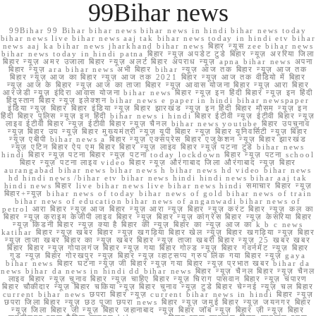
99Bihar news
99Bihar 99 Bihar bihar news bihar news in hindi bihar news today
bihar news live bihar news aaj tak bihar news today in hindi etv bihar
news aaj ka bihar news jharkhand bihar news बिहार न्यूस zee bihar news
bihar news today in hindi patna बिहार न्यूज़ अपडेट टुडे बिहार न्यूज़ अररिया जिला
बिहार न्यूज़ अमर उजाला बिहार न्यूज़ अलर्ट बिहार अपराध न्यूज़ apna bihar news अपना
बिहार न्यूज़ ara bihar news अभी बिहार bihar न्यूज़ आज तक बिहार न्यूज़ आज तक
बिहार न्यूज़ आज का बिहार न्यूज़ आज तक 2021 बिहार न्यूज़ आज तक वीडियो में बिहार
न्यूज़ आज के बिहार न्यूज़ आज का ताजा बिहार न्यूज़ आवास योजना बिहार न्यूज़ आरा बिहार
आरजेडी न्यूज़ इंदिरा आवास योजना bihar news बिहार न्यूज़ इन हिंदी बिहार न्यूज़ इन हिंदी
हिंदुस्तान बिहार न्यूज़ इलेक्शन bihar news e paper in hindi bihar newspaper
इंडिया न्यूज़ बिहार बिहार इंडिया न्यूज़ बिहार झारखंड न्यूज़ इन हिंदी बिहार मौसम न्यूज़ इन
हिंदी बिहार पुलिस न्यूज़ इन हिंदी bihar news i hindi बिहार ईटीवी न्यूज़ ईटीवी बिहार न्यूज़
लाइव ईटीवी बिहार न्यूज़ ईटीवी बिहार न्यूज़ चैनल bihar news youtube बिहार उपचुनाव
न्यूज़ बिहार उप न्यूज़ बिहार मुख्यमंत्री न्यूज़ यूपी बिहार न्यूज़ बिहार यूनिवर्सिटी न्यूज़ बिहार
न्यूज़ एबीपी bihar news a बिहार न्यूज़ एक्सप्रेस बिहार एजुकेशन न्यूज़ बिहार झारखंड
न्यूज़ एटिन बिहार ऐप एम बिहार बिहार न्यूज़ लाइव बिहार न्यूज़ पटना टुडे bihar news
hindi बिहार न्यूज़ पटना बिहार न्यूज़ पटना today lockdown बिहार न्यूज़ पटना school
बिहार न्यूज़ पटना लाइव video बिहार न्यूज़ औरंगाबाद जिला औरंगाबाद न्यूज़ बिहार
aurangabad bihar news bihar news h bihar news hd video bihar news
hd hindi news /bihar etv bihar news hindi hindi news bihar aaj tak
hindi news बिहार live bihar news live bihar news hindi समाचार बिहार न्यूज़
बिहार+न्यूज़ bihar news of today bihar news of gold bihar news of train
bihar news of education bihar news of anganwadi bihar news of
petrol आरा बिहार न्यूज़ आज बिहार न्यूज़ आरा न्यूज़ बिहार न्यूज़ करंट बिहार न्यूज़ कल का
बिहार न्यूज़ क्राइम केजीपी लाइव बिहार न्यूज़ बिहार न्यूज़ कांग्रेस बिहार न्यूज़ केसरिया बिहार
न्यूज़ किडनी बिहार न्यूज़ क्या है बिहार की न्यूज़ बिहार का न्यूज़ आज का k b c news
katihar बिहार न्यूज़ खबर बिहार न्यूज़ खगड़िया बिहार खेल न्यूज़ बिहार खगड़िया न्यूज़ बिहार
न्यूज़ ताजा खबर बिहार का न्यूज़ खबर बिहार न्यूज़ ताजा खबरी बिहार न्यूज़ 25 खबर खबर
बिहार बिहार न्यूज़ गोपालगंज बिहार न्यूज़ गया बिहार गोल्ड न्यूज़ बिहार गवर्नमेंट न्यूज़ बिहार
गुड न्यूज़ बिहार गोरखपुर न्यूज़ बिहार न्यूज़ व्हाट्सप्प ग्रुप लिंक गया बिहार न्यूज़ gaya
bihar news बिहार घटना न्यूज़ जी बिहार न्यूज़ गया बिहार न्यूज़ प्रभात खबर bihar da
news bihar da news in hindi dd bihar news बिहार न्यूज़ चैनल बिहार न्यूज़ चैनल
लाइव बिहार न्यूज़ चुनाव बिहार न्यूज़ चाहिए बिहार न्यूज़ चिराग पासवान बिहार न्यूज़ चंपारण
बिहार चौकीदार न्यूज़ बिहार चकिया न्यूज़ बिहार चुनाव न्यूज़ टुडे बिहार चेन्नई न्यूज़ चल बिहार
current bihar news छपरा बिहार न्यूज़ current bihar news in hindi बिहार न्यूज़
छपरा जिला बिहार न्यूज़ छठ पूजा छपरा news बिहार न्यूज़ जमुई बिहार न्यूज़ जयनगर बिहार
न्यूज़ जिला बिहार जी न्यूज़ बिहार जहानाबाद न्यूज़ बिहार जॉब न्यूज़ बिहार ज़ी न्यूज़ बिहार