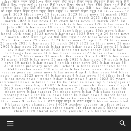
bihar बिहार न्यूज़ हिंदी live बिहार न्यूज़ हिंदी लाइव बिहार न्यूज़ हिंदुस्तान बिहार न्यूज़ हिंदी
वीडियो बिहार न्यूज़ हाजीपुर bihar हिंदी news बिहार होमगार्ड न्यूज़ ईटीवी बिहार न्यूज़ हिंदी में
सासाराम बिहार न्यूज़ हिंदी औरंगाबाद बिहार न्यूज़ हिंदी news हिंदी bihar बिहार news.com
जी न्यूज बिहार बिहार ट्रेन न्यूज़ बिहार न्यूज़ 12 फरवरी बिहार न्यूज़ 18 bihar news 18
april 2023 bihar news 13 february 2023 bihar news 12 march 2023
bihar news 1 march 2023 bihar news 14 march 2023 bihar news 11
march 2023 bihar news 10th exam bihar news 17 march 2023 1st
bihar news 18 bihar news 12 tarikh ka bihar news 12th bihar news 17
july 2005 bihar news 18 march 2023 bihar news news 18 bihar
jharkhand bihar band news 18 june bihar board 10th news bihar
board 10th result 2023 news bihar news 2023 बिहार न्यूज़ 24 bihar news
2 march 2023 बिहार न्यूज़ 23 मार्च बिहार न्यूज़ 2023 bihar news 21 march
2023 bihar news 29 march 2023 bihar news 20 april 2023 bihar news
20 march 2023 bihar news 23 march 2023 2022 ka bihar news 29 may
2006 bihar news 23 march bihar news bihar news 2022 news 24 bihar
asv bihar current news 2022 bihar stet news today 2022 bihar
darbhanga fast news 24 bihar board news 2022 bihar school news
today 2022 bihar news 31 march bihar news 3 april 2023 bihar news
31 march 2023 bihar news 30 march 2023 bihar news 30 march bihar
news 30 tarikh bihar news 3 tarikh bihar news 360 bihar news 38
32nd bihar judiciary news 390 school in bihar current news bihar
34540 teacher news 390 school in bihar latest news bihar 34540
teacher pension latest news bihar news 4 april bihar news 444 bihar
news 4 april 2023 news 44 bihar news 4 bihar news 444 bihar bsnl 4g
bihar news news 4 nation bihar bihar news 5 april 2023 50 years
retirement news in bihar 5 tarikh ka bihar ka news top 5 newspaper in
bihar bihar news 6 april 2023 bihar news 6 march bihar news 7 april
2023 news+bihar+stet+7+charan news 7 bihar jharkhand bihar 7th
phase news bihar teacher 7th phase news bihar 7th phase teacher
vacancy news 7 tarikh ka news bihar ka bihar news 8 march bihar
news 8 march 2023 8 tarikh ka bihar ka news bihar news 9 february
bihar news 9 tarikh ka 9 भारत न्यूज़ लाइव 9 भारत न्यूज़ 9 bharat news hindi
9 bharat news channel live 94000 teacher vacancy in bihar today
news bihar 9th board news bihar board 9th class news 9 bharat news
channel tv9 bharat news live youtube t v 9 bharat news