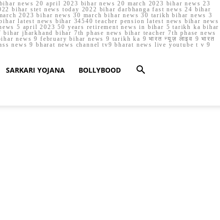
023 bihar news 20 april 2023 bihar news 20 march 2023 bihar news 23
22 bihar stet news today 2022 bihar darbhanga fast news 24 bihar
march 2023 bihar news 30 march bihar news 30 tarikh bihar news 3
bihar latest news bihar 34540 teacher pension latest news bihar news
ews 5 april 2023 50 years retirement news in bihar 5 tarikh ka bihar
 bihar jharkhand bihar 7th phase news bihar teacher 7th phase news
ar news 9 february bihar news 9 tarikh ka 9 भारत न्यूज़ लाइव 9 भारत
lass news 9 bharat news channel tv9 bharat news live youtube t v 9
SARKARI YOJANA
BOLLYBOOD