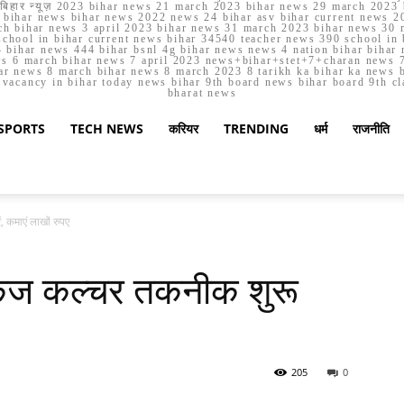
मार्च बिहार न्यूज़ 2023 bihar news 21 march 2023 bihar news 29 march 2
ihar news bihar news 2022 news 24 bihar asv bihar current news 20
h bihar news 3 april 2023 bihar news 31 march 2023 bihar news 30 
chool in bihar current news bihar 34540 teacher news 390 school in 
 bihar news 444 bihar bsnl 4g bihar news news 4 nation bihar bihar n
ws 6 march bihar news 7 april 2023 news+bihar+stet+7+charan news 7
ar news 8 march bihar news 8 march 2023 8 tarikh ka bihar ka news bih
er vacancy in bihar today news bihar 9th board news bihar board 9th c
bharat news
SPORTS
TECH NEWS
करियर
TRENDING
धर्म
राजनीति
 कमाएं लाखों रुपए
केज कल्चर तकनीक शुरू
205
0