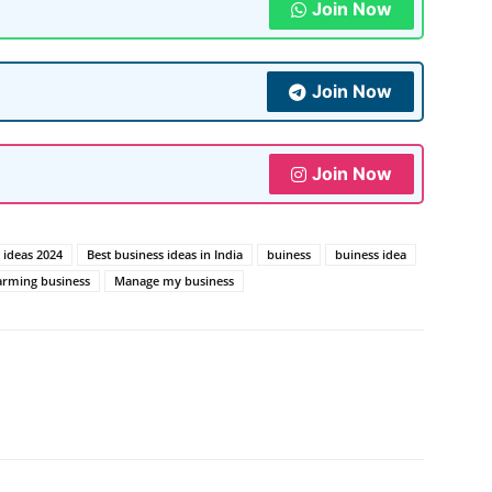
Join Now
Join Now
Join Now
 ideas 2024
Best business ideas in India
buiness
buiness idea
arming business
Manage my business