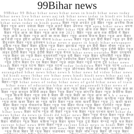
99Bihar news
99Bihar 99 Bihar bihar news bihar news in hindi bihar news today
bihar news live bihar news aaj tak bihar news today in hindi etv bihar
news aaj ka bihar news jharkhand bihar news बिहार न्यूस zee bihar news
bihar news today in hindi patna बिहार न्यूज़ अपडेट टुडे बिहार न्यूज़ अररिया जिला
बिहार न्यूज़ अमर उजाला बिहार न्यूज़ अलर्ट बिहार अपराध न्यूज़ apna bihar news अपना
बिहार न्यूज़ ara bihar news अभी बिहार bihar न्यूज़ आज तक बिहार न्यूज़ आज तक
बिहार न्यूज़ आज का बिहार न्यूज़ आज तक 2021 बिहार न्यूज़ आज तक वीडियो में बिहार
न्यूज़ आज के बिहार न्यूज़ आज का ताजा बिहार न्यूज़ आवास योजना बिहार न्यूज़ आरा बिहार
आरजेडी न्यूज़ इंदिरा आवास योजना bihar news बिहार न्यूज़ इन हिंदी बिहार न्यूज़ इन हिंदी
हिंदुस्तान बिहार न्यूज़ इलेक्शन bihar news e paper in hindi bihar newspaper
इंडिया न्यूज़ बिहार बिहार इंडिया न्यूज़ बिहार झारखंड न्यूज़ इन हिंदी बिहार मौसम न्यूज़ इन
हिंदी बिहार पुलिस न्यूज़ इन हिंदी bihar news i hindi बिहार ईटीवी न्यूज़ ईटीवी बिहार न्यूज़
लाइव ईटीवी बिहार न्यूज़ ईटीवी बिहार न्यूज़ चैनल bihar news youtube बिहार उपचुनाव
न्यूज़ बिहार उप न्यूज़ बिहार मुख्यमंत्री न्यूज़ यूपी बिहार न्यूज़ बिहार यूनिवर्सिटी न्यूज़ बिहार
न्यूज़ एबीपी bihar news a बिहार न्यूज़ एक्सप्रेस बिहार एजुकेशन न्यूज़ बिहार झारखंड
न्यूज़ एटिन बिहार ऐप एम बिहार बिहार न्यूज़ लाइव बिहार न्यूज़ पटना टुडे bihar news
hindi बिहार न्यूज़ पटना बिहार न्यूज़ पटना today lockdown बिहार न्यूज़ पटना school
बिहार न्यूज़ पटना लाइव video बिहार न्यूज़ औरंगाबाद जिला औरंगाबाद न्यूज़ बिहार
aurangabad bihar news bihar news h bihar news hd video bihar news
hd hindi news /bihar etv bihar news hindi hindi news bihar aaj tak
hindi news बिहार live bihar news live bihar news hindi समाचार बिहार न्यूज़
बिहार+न्यूज़ bihar news of today bihar news of gold bihar news of train
bihar news of education bihar news of anganwadi bihar news of
petrol आरा बिहार न्यूज़ आज बिहार न्यूज़ आरा न्यूज़ बिहार न्यूज़ करंट बिहार न्यूज़ कल का
बिहार न्यूज़ क्राइम केजीपी लाइव बिहार न्यूज़ बिहार न्यूज़ कांग्रेस बिहार न्यूज़ केसरिया बिहार
न्यूज़ किडनी बिहार न्यूज़ क्या है बिहार की न्यूज़ बिहार का न्यूज़ आज का k b c news
katihar बिहार न्यूज़ खबर बिहार न्यूज़ खगड़िया बिहार खेल न्यूज़ बिहार खगड़िया न्यूज़ बिहार
न्यूज़ ताजा खबर बिहार का न्यूज़ खबर बिहार न्यूज़ ताजा खबरी बिहार न्यूज़ 25 खबर खबर
बिहार बिहार न्यूज़ गोपालगंज बिहार न्यूज़ गया बिहार गोल्ड न्यूज़ बिहार गवर्नमेंट न्यूज़ बिहार
गुड न्यूज़ बिहार गोरखपुर न्यूज़ बिहार न्यूज़ व्हाट्सप्प ग्रुप लिंक गया बिहार न्यूज़ gaya
bihar news बिहार घटना न्यूज़ जी बिहार न्यूज़ गया बिहार न्यूज़ प्रभात खबर bihar da
news bihar da news in hindi dd bihar news बिहार न्यूज़ चैनल बिहार न्यूज़ चैनल
लाइव बिहार न्यूज़ चुनाव बिहार न्यूज़ चाहिए बिहार न्यूज़ चिराग पासवान बिहार न्यूज़ चंपारण
बिहार चौकीदार न्यूज़ बिहार चकिया न्यूज़ बिहार चुनाव न्यूज़ टुडे बिहार चेन्नई न्यूज़ चल बिहार
current bihar news छपरा बिहार न्यूज़ current bihar news in hindi बिहार न्यूज़
छपरा जिला बिहार न्यूज़ छठ पूजा छपरा news बिहार न्यूज़ जमुई बिहार न्यूज़ जयनगर बिहार
न्यूज़ जिला बिहार जी न्यूज़ बिहार जहानाबाद न्यूज़ बिहार जॉब न्यूज़ बिहार ज़ी न्यूज़ बिहार