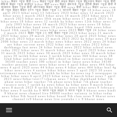
bihar बिहार न्यूज़ हिंदी live बिहार न्यूज़ हिंदी लाइव बिहार न्यूज़ हिंदुस्तान बिहार न्यूज़ हिंदी
वीडियो बिहार न्यूज़ हाजीपुर bihar हिंदी news बिहार होमगार्ड न्यूज़ ईटीवी बिहार न्यूज़ हिंदी में
सासाराम बिहार न्यूज़ हिंदी औरंगाबाद बिहार न्यूज़ हिंदी news हिंदी bihar बिहार news.com
जी न्यूज बिहार बिहार ट्रेन न्यूज़ बिहार न्यूज़ 12 फरवरी बिहार न्यूज़ 18 bihar news 18
april 2023 bihar news 13 february 2023 bihar news 12 march 2023
bihar news 1 march 2023 bihar news 14 march 2023 bihar news 11
march 2023 bihar news 10th exam bihar news 17 march 2023 1st
bihar news 18 bihar news 12 tarikh ka bihar news 12th bihar news 17
july 2005 bihar news 18 march 2023 bihar news news 18 bihar
jharkhand bihar band news 18 june bihar board 10th news bihar
board 10th result 2023 news bihar news 2023 बिहार न्यूज़ 24 bihar news
2 march 2023 बिहार न्यूज़ 23 मार्च बिहार न्यूज़ 2023 bihar news 21 march
2023 bihar news 29 march 2023 bihar news 20 april 2023 bihar news
20 march 2023 bihar news 23 march 2023 2022 ka bihar news 29 may
2006 bihar news 23 march bihar news bihar news 2022 news 24 bihar
asv bihar current news 2022 bihar stet news today 2022 bihar
darbhanga fast news 24 bihar board news 2022 bihar school news
today 2022 bihar news 31 march bihar news 3 april 2023 bihar news
31 march 2023 bihar news 30 march 2023 bihar news 30 march bihar
news 30 tarikh bihar news 3 tarikh bihar news 360 bihar news 38
32nd bihar judiciary news 390 school in bihar current news bihar
34540 teacher news 390 school in bihar latest news bihar 34540
teacher pension latest news bihar news 4 april bihar news 444 bihar
news 4 april 2023 news 44 bihar news 4 bihar news 444 bihar bsnl 4g
bihar news news 4 nation bihar bihar news 5 april 2023 50 years
retirement news in bihar 5 tarikh ka bihar ka news top 5 newspaper in
bihar bihar news 6 april 2023 bihar news 6 march bihar news 7 april
2023 news+bihar+stet+7+charan news 7 bihar jharkhand bihar 7th
phase news bihar teacher 7th phase news bihar 7th phase teacher
vacancy news 7 tarikh ka news bihar ka bihar news 8 march bihar
news 8 march 2023 8 tarikh ka bihar ka news bihar news 9 february
bihar news 9 tarikh ka 9 भारत न्यूज़ लाइव 9 भारत न्यूज़ 9 bharat news hindi
9 bharat news channel live 94000 teacher vacancy in bihar today
news bihar 9th board news bihar board 9th class news 9 bharat news
channel tv9 bharat news live youtube t v 9 bharat news