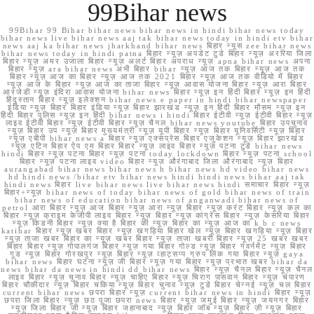
99Bihar news
99Bihar 99 Bihar bihar news bihar news in hindi bihar news today
bihar news live bihar news aaj tak bihar news today in hindi etv bihar
news aaj ka bihar news jharkhand bihar news बिहार न्यूस zee bihar news
bihar news today in hindi patna बिहार न्यूज़ अपडेट टुडे बिहार न्यूज़ अररिया जिला
बिहार न्यूज़ अमर उजाला बिहार न्यूज़ अलर्ट बिहार अपराध न्यूज़ apna bihar news अपना
बिहार न्यूज़ ara bihar news अभी बिहार bihar न्यूज़ आज तक बिहार न्यूज़ आज तक
बिहार न्यूज़ आज का बिहार न्यूज़ आज तक 2021 बिहार न्यूज़ आज तक वीडियो में बिहार
न्यूज़ आज के बिहार न्यूज़ आज का ताजा बिहार न्यूज़ आवास योजना बिहार न्यूज़ आरा बिहार
आरजेडी न्यूज़ इंदिरा आवास योजना bihar news बिहार न्यूज़ इन हिंदी बिहार न्यूज़ इन हिंदी
हिंदुस्तान बिहार न्यूज़ इलेक्शन bihar news e paper in hindi bihar newspaper
इंडिया न्यूज़ बिहार बिहार इंडिया न्यूज़ बिहार झारखंड न्यूज़ इन हिंदी बिहार मौसम न्यूज़ इन
हिंदी बिहार पुलिस न्यूज़ इन हिंदी bihar news i hindi बिहार ईटीवी न्यूज़ ईटीवी बिहार न्यूज़
लाइव ईटीवी बिहार न्यूज़ ईटीवी बिहार न्यूज़ चैनल bihar news youtube बिहार उपचुनाव
न्यूज़ बिहार उप न्यूज़ बिहार मुख्यमंत्री न्यूज़ यूपी बिहार न्यूज़ बिहार यूनिवर्सिटी न्यूज़ बिहार
न्यूज़ एबीपी bihar news a बिहार न्यूज़ एक्सप्रेस बिहार एजुकेशन न्यूज़ बिहार झारखंड
न्यूज़ एटिन बिहार ऐप एम बिहार बिहार न्यूज़ लाइव बिहार न्यूज़ पटना टुडे bihar news
hindi बिहार न्यूज़ पटना बिहार न्यूज़ पटना today lockdown बिहार न्यूज़ पटना school
बिहार न्यूज़ पटना लाइव video बिहार न्यूज़ औरंगाबाद जिला औरंगाबाद न्यूज़ बिहार
aurangabad bihar news bihar news h bihar news hd video bihar news
hd hindi news /bihar etv bihar news hindi hindi news bihar aaj tak
hindi news बिहार live bihar news live bihar news hindi समाचार बिहार न्यूज़
बिहार+न्यूज़ bihar news of today bihar news of gold bihar news of train
bihar news of education bihar news of anganwadi bihar news of
petrol आरा बिहार न्यूज़ आज बिहार न्यूज़ आरा न्यूज़ बिहार न्यूज़ करंट बिहार न्यूज़ कल का
बिहार न्यूज़ क्राइम केजीपी लाइव बिहार न्यूज़ बिहार न्यूज़ कांग्रेस बिहार न्यूज़ केसरिया बिहार
न्यूज़ किडनी बिहार न्यूज़ क्या है बिहार की न्यूज़ बिहार का न्यूज़ आज का k b c news
katihar बिहार न्यूज़ खबर बिहार न्यूज़ खगड़िया बिहार खेल न्यूज़ बिहार खगड़िया न्यूज़ बिहार
न्यूज़ ताजा खबर बिहार का न्यूज़ खबर बिहार न्यूज़ ताजा खबरी बिहार न्यूज़ 25 खबर खबर
बिहार बिहार न्यूज़ गोपालगंज बिहार न्यूज़ गया बिहार गोल्ड न्यूज़ बिहार गवर्नमेंट न्यूज़ बिहार
गुड न्यूज़ बिहार गोरखपुर न्यूज़ बिहार न्यूज़ व्हाट्सप्प ग्रुप लिंक गया बिहार न्यूज़ gaya
bihar news बिहार घटना न्यूज़ जी बिहार न्यूज़ गया बिहार न्यूज़ प्रभात खबर bihar da
news bihar da news in hindi dd bihar news बिहार न्यूज़ चैनल बिहार न्यूज़ चैनल
लाइव बिहार न्यूज़ चुनाव बिहार न्यूज़ चाहिए बिहार न्यूज़ चिराग पासवान बिहार न्यूज़ चंपारण
बिहार चौकीदार न्यूज़ बिहार चकिया न्यूज़ बिहार चुनाव न्यूज़ टुडे बिहार चेन्नई न्यूज़ चल बिहार
current bihar news छपरा बिहार न्यूज़ current bihar news in hindi बिहार न्यूज़
छपरा जिला बिहार न्यूज़ छठ पूजा छपरा news बिहार न्यूज़ जमुई बिहार न्यूज़ जयनगर बिहार
न्यूज़ जिला बिहार जी न्यूज़ बिहार जहानाबाद न्यूज़ बिहार जॉब न्यूज़ बिहार ज़ी न्यूज़ बिहार