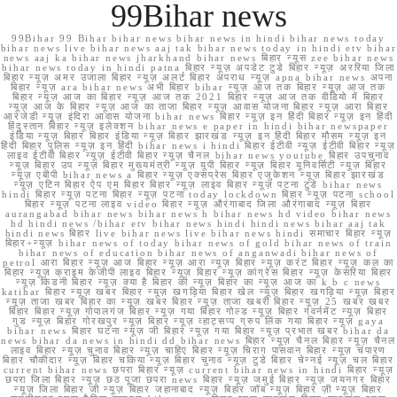
99Bihar news
99Bihar 99 Bihar bihar news bihar news in hindi bihar news today
bihar news live bihar news aaj tak bihar news today in hindi etv bihar
news aaj ka bihar news jharkhand bihar news बिहार न्यूस zee bihar news
bihar news today in hindi patna बिहार न्यूज़ अपडेट टुडे बिहार न्यूज़ अररिया जिला
बिहार न्यूज़ अमर उजाला बिहार न्यूज़ अलर्ट बिहार अपराध न्यूज़ apna bihar news अपना
बिहार न्यूज़ ara bihar news अभी बिहार bihar न्यूज़ आज तक बिहार न्यूज़ आज तक
बिहार न्यूज़ आज का बिहार न्यूज़ आज तक 2021 बिहार न्यूज़ आज तक वीडियो में बिहार
न्यूज़ आज के बिहार न्यूज़ आज का ताजा बिहार न्यूज़ आवास योजना बिहार न्यूज़ आरा बिहार
आरजेडी न्यूज़ इंदिरा आवास योजना bihar news बिहार न्यूज़ इन हिंदी बिहार न्यूज़ इन हिंदी
हिंदुस्तान बिहार न्यूज़ इलेक्शन bihar news e paper in hindi bihar newspaper
इंडिया न्यूज़ बिहार बिहार इंडिया न्यूज़ बिहार झारखंड न्यूज़ इन हिंदी बिहार मौसम न्यूज़ इन
हिंदी बिहार पुलिस न्यूज़ इन हिंदी bihar news i hindi बिहार ईटीवी न्यूज़ ईटीवी बिहार न्यूज़
लाइव ईटीवी बिहार न्यूज़ ईटीवी बिहार न्यूज़ चैनल bihar news youtube बिहार उपचुनाव
न्यूज़ बिहार उप न्यूज़ बिहार मुख्यमंत्री न्यूज़ यूपी बिहार न्यूज़ बिहार यूनिवर्सिटी न्यूज़ बिहार
न्यूज़ एबीपी bihar news a बिहार न्यूज़ एक्सप्रेस बिहार एजुकेशन न्यूज़ बिहार झारखंड
न्यूज़ एटिन बिहार ऐप एम बिहार बिहार न्यूज़ लाइव बिहार न्यूज़ पटना टुडे bihar news
hindi बिहार न्यूज़ पटना बिहार न्यूज़ पटना today lockdown बिहार न्यूज़ पटना school
बिहार न्यूज़ पटना लाइव video बिहार न्यूज़ औरंगाबाद जिला औरंगाबाद न्यूज़ बिहार
aurangabad bihar news bihar news h bihar news hd video bihar news
hd hindi news /bihar etv bihar news hindi hindi news bihar aaj tak
hindi news बिहार live bihar news live bihar news hindi समाचार बिहार न्यूज़
बिहार+न्यूज़ bihar news of today bihar news of gold bihar news of train
bihar news of education bihar news of anganwadi bihar news of
petrol आरा बिहार न्यूज़ आज बिहार न्यूज़ आरा न्यूज़ बिहार न्यूज़ करंट बिहार न्यूज़ कल का
बिहार न्यूज़ क्राइम केजीपी लाइव बिहार न्यूज़ बिहार न्यूज़ कांग्रेस बिहार न्यूज़ केसरिया बिहार
न्यूज़ किडनी बिहार न्यूज़ क्या है बिहार की न्यूज़ बिहार का न्यूज़ आज का k b c news
katihar बिहार न्यूज़ खबर बिहार न्यूज़ खगड़िया बिहार खेल न्यूज़ बिहार खगड़िया न्यूज़ बिहार
न्यूज़ ताजा खबर बिहार का न्यूज़ खबर बिहार न्यूज़ ताजा खबरी बिहार न्यूज़ 25 खबर खबर
बिहार बिहार न्यूज़ गोपालगंज बिहार न्यूज़ गया बिहार गोल्ड न्यूज़ बिहार गवर्नमेंट न्यूज़ बिहार
गुड न्यूज़ बिहार गोरखपुर न्यूज़ बिहार न्यूज़ व्हाट्सप्प ग्रुप लिंक गया बिहार न्यूज़ gaya
bihar news बिहार घटना न्यूज़ जी बिहार न्यूज़ गया बिहार न्यूज़ प्रभात खबर bihar da
news bihar da news in hindi dd bihar news बिहार न्यूज़ चैनल बिहार न्यूज़ चैनल
लाइव बिहार न्यूज़ चुनाव बिहार न्यूज़ चाहिए बिहार न्यूज़ चिराग पासवान बिहार न्यूज़ चंपारण
बिहार चौकीदार न्यूज़ बिहार चकिया न्यूज़ बिहार चुनाव न्यूज़ टुडे बिहार चेन्नई न्यूज़ चल बिहार
current bihar news छपरा बिहार न्यूज़ current bihar news in hindi बिहार न्यूज़
छपरा जिला बिहार न्यूज़ छठ पूजा छपरा news बिहार न्यूज़ जमुई बिहार न्यूज़ जयनगर बिहार
न्यूज़ जिला बिहार जी न्यूज़ बिहार जहानाबाद न्यूज़ बिहार जॉब न्यूज़ बिहार ज़ी न्यूज़ बिहार