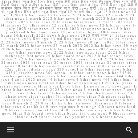
bihar बिहार न्यूज़ हिंदी live बिहार न्यूज़ हिंदी लाइव बिहार न्यूज़ हिंदुस्तान बिहार न्यूज़ हिंदी
वीडियो बिहार न्यूज़ हाजीपुर bihar हिंदी news बिहार होमगार्ड न्यूज़ ईटीवी बिहार न्यूज़ हिंदी में
सासाराम बिहार न्यूज़ हिंदी औरंगाबाद बिहार न्यूज़ हिंदी news हिंदी bihar बिहार news.com
जी न्यूज बिहार बिहार ट्रेन न्यूज़ बिहार न्यूज़ 12 फरवरी बिहार न्यूज़ 18 bihar news 18
april 2023 bihar news 13 february 2023 bihar news 12 march 2023
bihar news 1 march 2023 bihar news 14 march 2023 bihar news 11
march 2023 bihar news 10th exam bihar news 17 march 2023 1st
bihar news 18 bihar news 12 tarikh ka bihar news 12th bihar news 17
july 2005 bihar news 18 march 2023 bihar news news 18 bihar
jharkhand bihar band news 18 june bihar board 10th news bihar
board 10th result 2023 news bihar news 2023 बिहार न्यूज़ 24 bihar news
2 march 2023 बिहार न्यूज़ 23 मार्च बिहार न्यूज़ 2023 bihar news 21 march
2023 bihar news 29 march 2023 bihar news 20 april 2023 bihar news
20 march 2023 bihar news 23 march 2023 2022 ka bihar news 29 may
2006 bihar news 23 march bihar news bihar news 2022 news 24 bihar
asv bihar current news 2022 bihar stet news today 2022 bihar
darbhanga fast news 24 bihar board news 2022 bihar school news
today 2022 bihar news 31 march bihar news 3 april 2023 bihar news
31 march 2023 bihar news 30 march 2023 bihar news 30 march bihar
news 30 tarikh bihar news 3 tarikh bihar news 360 bihar news 38
32nd bihar judiciary news 390 school in bihar current news bihar
34540 teacher news 390 school in bihar latest news bihar 34540
teacher pension latest news bihar news 4 april bihar news 444 bihar
news 4 april 2023 news 44 bihar news 4 bihar news 444 bihar bsnl 4g
bihar news news 4 nation bihar bihar news 5 april 2023 50 years
retirement news in bihar 5 tarikh ka bihar ka news top 5 newspaper in
bihar bihar news 6 april 2023 bihar news 6 march bihar news 7 april
2023 news+bihar+stet+7+charan news 7 bihar jharkhand bihar 7th
phase news bihar teacher 7th phase news bihar 7th phase teacher
vacancy news 7 tarikh ka news bihar ka bihar news 8 march bihar
news 8 march 2023 8 tarikh ka bihar ka news bihar news 9 february
bihar news 9 tarikh ka 9 भारत न्यूज़ लाइव 9 भारत न्यूज़ 9 bharat news hindi
9 bharat news channel live 94000 teacher vacancy in bihar today
news bihar 9th board news bihar board 9th class news 9 bharat news
channel tv9 bharat news live youtube t v 9 bharat news