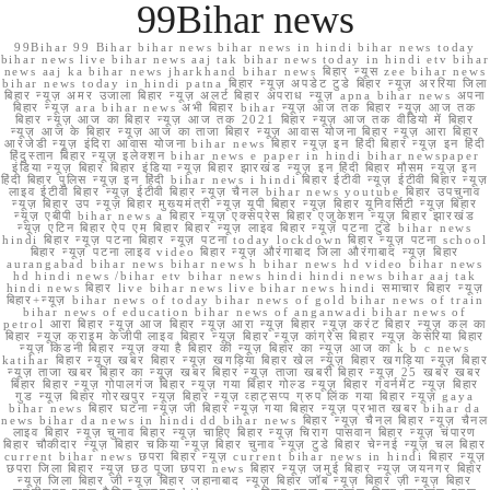
99Bihar news
99Bihar 99 Bihar bihar news bihar news in hindi bihar news today
bihar news live bihar news aaj tak bihar news today in hindi etv bihar
news aaj ka bihar news jharkhand bihar news बिहार न्यूस zee bihar news
bihar news today in hindi patna बिहार न्यूज़ अपडेट टुडे बिहार न्यूज़ अररिया जिला
बिहार न्यूज़ अमर उजाला बिहार न्यूज़ अलर्ट बिहार अपराध न्यूज़ apna bihar news अपना
बिहार न्यूज़ ara bihar news अभी बिहार bihar न्यूज़ आज तक बिहार न्यूज़ आज तक
बिहार न्यूज़ आज का बिहार न्यूज़ आज तक 2021 बिहार न्यूज़ आज तक वीडियो में बिहार
न्यूज़ आज के बिहार न्यूज़ आज का ताजा बिहार न्यूज़ आवास योजना बिहार न्यूज़ आरा बिहार
आरजेडी न्यूज़ इंदिरा आवास योजना bihar news बिहार न्यूज़ इन हिंदी बिहार न्यूज़ इन हिंदी
हिंदुस्तान बिहार न्यूज़ इलेक्शन bihar news e paper in hindi bihar newspaper
इंडिया न्यूज़ बिहार बिहार इंडिया न्यूज़ बिहार झारखंड न्यूज़ इन हिंदी बिहार मौसम न्यूज़ इन
हिंदी बिहार पुलिस न्यूज़ इन हिंदी bihar news i hindi बिहार ईटीवी न्यूज़ ईटीवी बिहार न्यूज़
लाइव ईटीवी बिहार न्यूज़ ईटीवी बिहार न्यूज़ चैनल bihar news youtube बिहार उपचुनाव
न्यूज़ बिहार उप न्यूज़ बिहार मुख्यमंत्री न्यूज़ यूपी बिहार न्यूज़ बिहार यूनिवर्सिटी न्यूज़ बिहार
न्यूज़ एबीपी bihar news a बिहार न्यूज़ एक्सप्रेस बिहार एजुकेशन न्यूज़ बिहार झारखंड
न्यूज़ एटिन बिहार ऐप एम बिहार बिहार न्यूज़ लाइव बिहार न्यूज़ पटना टुडे bihar news
hindi बिहार न्यूज़ पटना बिहार न्यूज़ पटना today lockdown बिहार न्यूज़ पटना school
बिहार न्यूज़ पटना लाइव video बिहार न्यूज़ औरंगाबाद जिला औरंगाबाद न्यूज़ बिहार
aurangabad bihar news bihar news h bihar news hd video bihar news
hd hindi news /bihar etv bihar news hindi hindi news bihar aaj tak
hindi news बिहार live bihar news live bihar news hindi समाचार बिहार न्यूज़
बिहार+न्यूज़ bihar news of today bihar news of gold bihar news of train
bihar news of education bihar news of anganwadi bihar news of
petrol आरा बिहार न्यूज़ आज बिहार न्यूज़ आरा न्यूज़ बिहार न्यूज़ करंट बिहार न्यूज़ कल का
बिहार न्यूज़ क्राइम केजीपी लाइव बिहार न्यूज़ बिहार न्यूज़ कांग्रेस बिहार न्यूज़ केसरिया बिहार
न्यूज़ किडनी बिहार न्यूज़ क्या है बिहार की न्यूज़ बिहार का न्यूज़ आज का k b c news
katihar बिहार न्यूज़ खबर बिहार न्यूज़ खगड़िया बिहार खेल न्यूज़ बिहार खगड़िया न्यूज़ बिहार
न्यूज़ ताजा खबर बिहार का न्यूज़ खबर बिहार न्यूज़ ताजा खबरी बिहार न्यूज़ 25 खबर खबर
बिहार बिहार न्यूज़ गोपालगंज बिहार न्यूज़ गया बिहार गोल्ड न्यूज़ बिहार गवर्नमेंट न्यूज़ बिहार
गुड न्यूज़ बिहार गोरखपुर न्यूज़ बिहार न्यूज़ व्हाट्सप्प ग्रुप लिंक गया बिहार न्यूज़ gaya
bihar news बिहार घटना न्यूज़ जी बिहार न्यूज़ गया बिहार न्यूज़ प्रभात खबर bihar da
news bihar da news in hindi dd bihar news बिहार न्यूज़ चैनल बिहार न्यूज़ चैनल
लाइव बिहार न्यूज़ चुनाव बिहार न्यूज़ चाहिए बिहार न्यूज़ चिराग पासवान बिहार न्यूज़ चंपारण
बिहार चौकीदार न्यूज़ बिहार चकिया न्यूज़ बिहार चुनाव न्यूज़ टुडे बिहार चेन्नई न्यूज़ चल बिहार
current bihar news छपरा बिहार न्यूज़ current bihar news in hindi बिहार न्यूज़
छपरा जिला बिहार न्यूज़ छठ पूजा छपरा news बिहार न्यूज़ जमुई बिहार न्यूज़ जयनगर बिहार
न्यूज़ जिला बिहार जी न्यूज़ बिहार जहानाबाद न्यूज़ बिहार जॉब न्यूज़ बिहार ज़ी न्यूज़ बिहार