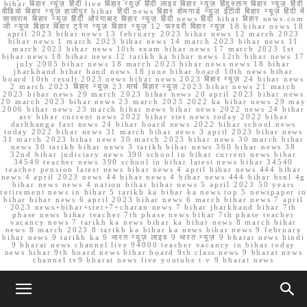
bihar बिहार न्यूज़ हिंदी live बिहार न्यूज़ हिंदी लाइव बिहार न्यूज़ हिंदुस्तान बिहार न्यूज़ हिंदी
वीडियो बिहार न्यूज़ हाजीपुर bihar हिंदी news बिहार होमगार्ड न्यूज़ ईटीवी बिहार न्यूज़ हिंदी में
सासाराम बिहार न्यूज़ हिंदी औरंगाबाद बिहार न्यूज़ हिंदी news हिंदी bihar बिहार news.com
जी न्यूज बिहार बिहार ट्रेन न्यूज़ बिहार न्यूज़ 12 फरवरी बिहार न्यूज़ 18 bihar news 18
april 2023 bihar news 13 february 2023 bihar news 12 march 2023
bihar news 1 march 2023 bihar news 14 march 2023 bihar news 11
march 2023 bihar news 10th exam bihar news 17 march 2023 1st
bihar news 18 bihar news 12 tarikh ka bihar news 12th bihar news 17
july 2005 bihar news 18 march 2023 bihar news news 18 bihar
jharkhand bihar band news 18 june bihar board 10th news bihar
board 10th result 2023 news bihar news 2023 बिहार न्यूज़ 24 bihar news
2 march 2023 बिहार न्यूज़ 23 मार्च बिहार न्यूज़ 2023 bihar news 21 march
2023 bihar news 29 march 2023 bihar news 20 april 2023 bihar news
20 march 2023 bihar news 23 march 2023 2022 ka bihar news 29 may
2006 bihar news 23 march bihar news bihar news 2022 news 24 bihar
asv bihar current news 2022 bihar stet news today 2022 bihar
darbhanga fast news 24 bihar board news 2022 bihar school news
today 2022 bihar news 31 march bihar news 3 april 2023 bihar news
31 march 2023 bihar news 30 march 2023 bihar news 30 march bihar
news 30 tarikh bihar news 3 tarikh bihar news 360 bihar news 38
32nd bihar judiciary news 390 school in bihar current news bihar
34540 teacher news 390 school in bihar latest news bihar 34540
teacher pension latest news bihar news 4 april bihar news 444 bihar
news 4 april 2023 news 44 bihar news 4 bihar news 444 bihar bsnl 4g
bihar news news 4 nation bihar bihar news 5 april 2023 50 years
retirement news in bihar 5 tarikh ka bihar ka news top 5 newspaper in
bihar bihar news 6 april 2023 bihar news 6 march bihar news 7 april
2023 news+bihar+stet+7+charan news 7 bihar jharkhand bihar 7th
phase news bihar teacher 7th phase news bihar 7th phase teacher
vacancy news 7 tarikh ka news bihar ka bihar news 8 march bihar
news 8 march 2023 8 tarikh ka bihar ka news bihar news 9 february
bihar news 9 tarikh ka 9 भारत न्यूज़ लाइव 9 भारत न्यूज़ 9 bharat news hindi
9 bharat news channel live 94000 teacher vacancy in bihar today
news bihar 9th board news bihar board 9th class news 9 bharat news
channel tv9 bharat news live youtube t v 9 bharat news