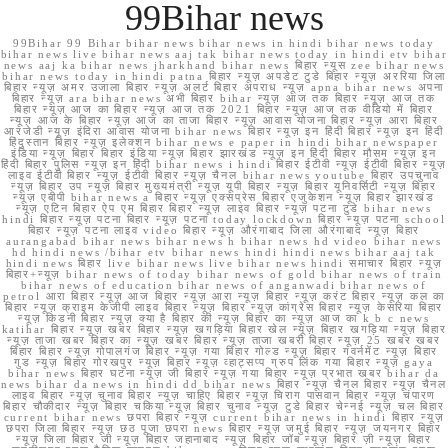
99Bihar news
99Bihar 99 Bihar bihar news bihar news in hindi bihar news today
bihar news live bihar news aaj tak bihar news today in hindi etv bihar
news aaj ka bihar news jharkhand bihar news बिहार न्यूस zee bihar news
bihar news today in hindi patna बिहार न्यूज़ अपडेट टुडे बिहार न्यूज़ अररिया जिला
बिहार न्यूज़ अमर उजाला बिहार न्यूज़ अलर्ट बिहार अपराध न्यूज़ apna bihar news अपना
बिहार न्यूज़ ara bihar news अभी बिहार bihar न्यूज़ आज तक बिहार न्यूज़ आज तक
बिहार न्यूज़ आज का बिहार न्यूज़ आज तक 2021 बिहार न्यूज़ आज तक वीडियो में बिहार
न्यूज़ आज के बिहार न्यूज़ आज का ताजा बिहार न्यूज़ आवास योजना बिहार न्यूज़ आरा बिहार
आरजेडी न्यूज़ इंदिरा आवास योजना bihar news बिहार न्यूज़ इन हिंदी बिहार न्यूज़ इन हिंदी
हिंदुस्तान बिहार न्यूज़ इलेक्शन bihar news e paper in hindi bihar newspaper
इंडिया न्यूज़ बिहार बिहार इंडिया न्यूज़ बिहार झारखंड न्यूज़ इन हिंदी बिहार मौसम न्यूज़ इन
हिंदी बिहार पुलिस न्यूज़ इन हिंदी bihar news i hindi बिहार ईटीवी न्यूज़ ईटीवी बिहार न्यूज़
लाइव ईटीवी बिहार न्यूज़ ईटीवी बिहार न्यूज़ चैनल bihar news youtube बिहार उपचुनाव
न्यूज़ बिहार उप न्यूज़ बिहार मुख्यमंत्री न्यूज़ यूपी बिहार न्यूज़ बिहार यूनिवर्सिटी न्यूज़ बिहार
न्यूज़ एबीपी bihar news a बिहार न्यूज़ एक्सप्रेस बिहार एजुकेशन न्यूज़ बिहार झारखंड
न्यूज़ एटिन बिहार ऐप एम बिहार बिहार न्यूज़ लाइव बिहार न्यूज़ पटना टुडे bihar news
hindi बिहार न्यूज़ पटना बिहार न्यूज़ पटना today lockdown बिहार न्यूज़ पटना school
बिहार न्यूज़ पटना लाइव video बिहार न्यूज़ औरंगाबाद जिला औरंगाबाद न्यूज़ बिहार
aurangabad bihar news bihar news h bihar news hd video bihar news
hd hindi news /bihar etv bihar news hindi hindi news bihar aaj tak
hindi news बिहार live bihar news live bihar news hindi समाचार बिहार न्यूज़
बिहार+न्यूज़ bihar news of today bihar news of gold bihar news of train
bihar news of education bihar news of anganwadi bihar news of
petrol आरा बिहार न्यूज़ आज बिहार न्यूज़ आरा न्यूज़ बिहार न्यूज़ करंट बिहार न्यूज़ कल का
बिहार न्यूज़ क्राइम केजीपी लाइव बिहार न्यूज़ बिहार न्यूज़ कांग्रेस बिहार न्यूज़ केसरिया बिहार
न्यूज़ किडनी बिहार न्यूज़ क्या है बिहार की न्यूज़ बिहार का न्यूज़ आज का k b c news
katihar बिहार न्यूज़ खबर बिहार न्यूज़ खगड़िया बिहार खेल न्यूज़ बिहार खगड़िया न्यूज़ बिहार
न्यूज़ ताजा खबर बिहार का न्यूज़ खबर बिहार न्यूज़ ताजा खबरी बिहार न्यूज़ 25 खबर खबर
बिहार बिहार न्यूज़ गोपालगंज बिहार न्यूज़ गया बिहार गोल्ड न्यूज़ बिहार गवर्नमेंट न्यूज़ बिहार
गुड न्यूज़ बिहार गोरखपुर न्यूज़ बिहार न्यूज़ व्हाट्सप्प ग्रुप लिंक गया बिहार न्यूज़ gaya
bihar news बिहार घटना न्यूज़ जी बिहार न्यूज़ गया बिहार न्यूज़ प्रभात खबर bihar da
news bihar da news in hindi dd bihar news बिहार न्यूज़ चैनल बिहार न्यूज़ चैनल
लाइव बिहार न्यूज़ चुनाव बिहार न्यूज़ चाहिए बिहार न्यूज़ चिराग पासवान बिहार न्यूज़ चंपारण
बिहार चौकीदार न्यूज़ बिहार चकिया न्यूज़ बिहार चुनाव न्यूज़ टुडे बिहार चेन्नई न्यूज़ चल बिहार
current bihar news छपरा बिहार न्यूज़ current bihar news in hindi बिहार न्यूज़
छपरा जिला बिहार न्यूज़ छठ पूजा छपरा news बिहार न्यूज़ जमुई बिहार न्यूज़ जयनगर बिहार
न्यूज़ जिला बिहार जी न्यूज़ बिहार जहानाबाद न्यूज़ बिहार जॉब न्यूज़ बिहार ज़ी न्यूज़ बिहार