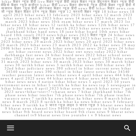
bihar बिहार न्यूज़ हिंदी live बिहार न्यूज़ हिंदी लाइव बिहार न्यूज़ हिंदुस्तान बिहार न्यूज़ हिंदी
वीडियो बिहार न्यूज़ हाजीपुर bihar हिंदी news बिहार होमगार्ड न्यूज़ ईटीवी बिहार न्यूज़ हिंदी में
सासाराम बिहार न्यूज़ हिंदी औरंगाबाद बिहार न्यूज़ हिंदी news हिंदी bihar बिहार news.com
जी न्यूज बिहार बिहार ट्रेन न्यूज़ बिहार न्यूज़ 12 फरवरी बिहार न्यूज़ 18 bihar news 18
april 2023 bihar news 13 february 2023 bihar news 12 march 2023
bihar news 1 march 2023 bihar news 14 march 2023 bihar news 11
march 2023 bihar news 10th exam bihar news 17 march 2023 1st
bihar news 18 bihar news 12 tarikh ka bihar news 12th bihar news 17
july 2005 bihar news 18 march 2023 bihar news news 18 bihar
jharkhand bihar band news 18 june bihar board 10th news bihar
board 10th result 2023 news bihar news 2023 बिहार न्यूज़ 24 bihar news
2 march 2023 बिहार न्यूज़ 23 मार्च बिहार न्यूज़ 2023 bihar news 21 march
2023 bihar news 29 march 2023 bihar news 20 april 2023 bihar news
20 march 2023 bihar news 23 march 2023 2022 ka bihar news 29 may
2006 bihar news 23 march bihar news bihar news 2022 news 24 bihar
asv bihar current news 2022 bihar stet news today 2022 bihar
darbhanga fast news 24 bihar board news 2022 bihar school news
today 2022 bihar news 31 march bihar news 3 april 2023 bihar news
31 march 2023 bihar news 30 march 2023 bihar news 30 march bihar
news 30 tarikh bihar news 3 tarikh bihar news 360 bihar news 38
32nd bihar judiciary news 390 school in bihar current news bihar
34540 teacher news 390 school in bihar latest news bihar 34540
teacher pension latest news bihar news 4 april bihar news 444 bihar
news 4 april 2023 news 44 bihar news 4 bihar news 444 bihar bsnl 4g
bihar news news 4 nation bihar bihar news 5 april 2023 50 years
retirement news in bihar 5 tarikh ka bihar ka news top 5 newspaper in
bihar bihar news 6 april 2023 bihar news 6 march bihar news 7 april
2023 news+bihar+stet+7+charan news 7 bihar jharkhand bihar 7th
phase news bihar teacher 7th phase news bihar 7th phase teacher
vacancy news 7 tarikh ka news bihar ka bihar news 8 march bihar
news 8 march 2023 8 tarikh ka bihar ka news bihar news 9 february
bihar news 9 tarikh ka 9 भारत न्यूज़ लाइव 9 भारत न्यूज़ 9 bharat news hindi
9 bharat news channel live 94000 teacher vacancy in bihar today
news bihar 9th board news bihar board 9th class news 9 bharat news
channel tv9 bharat news live youtube t v 9 bharat news