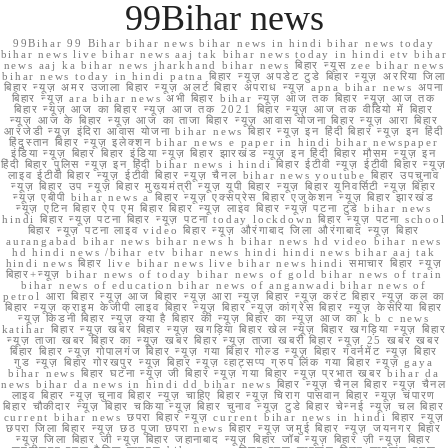
99Bihar news
99Bihar 99 Bihar bihar news bihar news in hindi bihar news today
bihar news live bihar news aaj tak bihar news today in hindi etv bihar
news aaj ka bihar news jharkhand bihar news बिहार न्यूस zee bihar news
bihar news today in hindi patna बिहार न्यूज़ अपडेट टुडे बिहार न्यूज़ अररिया जिला
बिहार न्यूज़ अमर उजाला बिहार न्यूज़ अलर्ट बिहार अपराध न्यूज़ apna bihar news अपना
बिहार न्यूज़ ara bihar news अभी बिहार bihar न्यूज़ आज तक बिहार न्यूज़ आज तक
बिहार न्यूज़ आज का बिहार न्यूज़ आज तक 2021 बिहार न्यूज़ आज तक वीडियो में बिहार
न्यूज़ आज के बिहार न्यूज़ आज का ताजा बिहार न्यूज़ आवास योजना बिहार न्यूज़ आरा बिहार
आरजेडी न्यूज़ इंदिरा आवास योजना bihar news बिहार न्यूज़ इन हिंदी बिहार न्यूज़ इन हिंदी
हिंदुस्तान बिहार न्यूज़ इलेक्शन bihar news e paper in hindi bihar newspaper
इंडिया न्यूज़ बिहार बिहार इंडिया न्यूज़ बिहार झारखंड न्यूज़ इन हिंदी बिहार मौसम न्यूज़ इन
हिंदी बिहार पुलिस न्यूज़ इन हिंदी bihar news i hindi बिहार ईटीवी न्यूज़ ईटीवी बिहार न्यूज़
लाइव ईटीवी बिहार न्यूज़ ईटीवी बिहार न्यूज़ चैनल bihar news youtube बिहार उपचुनाव
न्यूज़ बिहार उप न्यूज़ बिहार मुख्यमंत्री न्यूज़ यूपी बिहार न्यूज़ बिहार यूनिवर्सिटी न्यूज़ बिहार
न्यूज़ एबीपी bihar news a बिहार न्यूज़ एक्सप्रेस बिहार एजुकेशन न्यूज़ बिहार झारखंड
न्यूज़ एटिन बिहार ऐप एम बिहार बिहार न्यूज़ लाइव बिहार न्यूज़ पटना टुडे bihar news
hindi बिहार न्यूज़ पटना बिहार न्यूज़ पटना today lockdown बिहार न्यूज़ पटना school
बिहार न्यूज़ पटना लाइव video बिहार न्यूज़ औरंगाबाद जिला औरंगाबाद न्यूज़ बिहार
aurangabad bihar news bihar news h bihar news hd video bihar news
hd hindi news /bihar etv bihar news hindi hindi news bihar aaj tak
hindi news बिहार live bihar news live bihar news hindi समाचार बिहार न्यूज़
बिहार+न्यूज़ bihar news of today bihar news of gold bihar news of train
bihar news of education bihar news of anganwadi bihar news of
petrol आरा बिहार न्यूज़ आज बिहार न्यूज़ आरा न्यूज़ बिहार न्यूज़ करंट बिहार न्यूज़ कल का
बिहार न्यूज़ क्राइम केजीपी लाइव बिहार न्यूज़ बिहार न्यूज़ कांग्रेस बिहार न्यूज़ केसरिया बिहार
न्यूज़ किडनी बिहार न्यूज़ क्या है बिहार की न्यूज़ बिहार का न्यूज़ आज का k b c news
katihar बिहार न्यूज़ खबर बिहार न्यूज़ खगड़िया बिहार खेल न्यूज़ बिहार खगड़िया न्यूज़ बिहार
न्यूज़ ताजा खबर बिहार का न्यूज़ खबर बिहार न्यूज़ ताजा खबरी बिहार न्यूज़ 25 खबर खबर
बिहार बिहार न्यूज़ गोपालगंज बिहार न्यूज़ गया बिहार गोल्ड न्यूज़ बिहार गवर्नमेंट न्यूज़ बिहार
गुड न्यूज़ बिहार गोरखपुर न्यूज़ बिहार न्यूज़ व्हाट्सप्प ग्रुप लिंक गया बिहार न्यूज़ gaya
bihar news बिहार घटना न्यूज़ जी बिहार न्यूज़ गया बिहार न्यूज़ प्रभात खबर bihar da
news bihar da news in hindi dd bihar news बिहार न्यूज़ चैनल बिहार न्यूज़ चैनल
लाइव बिहार न्यूज़ चुनाव बिहार न्यूज़ चाहिए बिहार न्यूज़ चिराग पासवान बिहार न्यूज़ चंपारण
बिहार चौकीदार न्यूज़ बिहार चकिया न्यूज़ बिहार चुनाव न्यूज़ टुडे बिहार चेन्नई न्यूज़ चल बिहार
current bihar news छपरा बिहार न्यूज़ current bihar news in hindi बिहार न्यूज़
छपरा जिला बिहार न्यूज़ छठ पूजा छपरा news बिहार न्यूज़ जमुई बिहार न्यूज़ जयनगर बिहार
न्यूज़ जिला बिहार जी न्यूज़ बिहार जहानाबाद न्यूज़ बिहार जॉब न्यूज़ बिहार ज़ी न्यूज़ बिहार