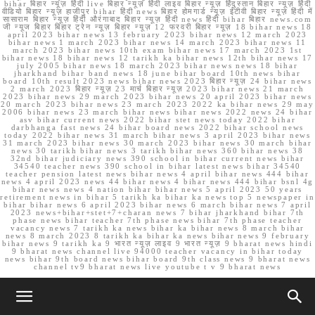
bihar बिहार न्यूज़ हिंदी live बिहार न्यूज़ हिंदी लाइव बिहार न्यूज़ हिंदुस्तान बिहार न्यूज़ हिंदी
वीडियो बिहार न्यूज़ हाजीपुर bihar हिंदी news बिहार होमगार्ड न्यूज़ ईटीवी बिहार न्यूज़ हिंदी में
सासाराम बिहार न्यूज़ हिंदी औरंगाबाद बिहार न्यूज़ हिंदी news हिंदी bihar बिहार news.com
जी न्यूज बिहार बिहार ट्रेन न्यूज़ बिहार न्यूज़ 12 फरवरी बिहार न्यूज़ 18 bihar news 18
april 2023 bihar news 13 february 2023 bihar news 12 march 2023
bihar news 1 march 2023 bihar news 14 march 2023 bihar news 11
march 2023 bihar news 10th exam bihar news 17 march 2023 1st
bihar news 18 bihar news 12 tarikh ka bihar news 12th bihar news 17
july 2005 bihar news 18 march 2023 bihar news news 18 bihar
jharkhand bihar band news 18 june bihar board 10th news bihar
board 10th result 2023 news bihar news 2023 बिहार न्यूज़ 24 bihar news
2 march 2023 बिहार न्यूज़ 23 मार्च बिहार न्यूज़ 2023 bihar news 21 march
2023 bihar news 29 march 2023 bihar news 20 april 2023 bihar news
20 march 2023 bihar news 23 march 2023 2022 ka bihar news 29 may
2006 bihar news 23 march bihar news bihar news 2022 news 24 bihar
asv bihar current news 2022 bihar stet news today 2022 bihar
darbhanga fast news 24 bihar board news 2022 bihar school news
today 2022 bihar news 31 march bihar news 3 april 2023 bihar news
31 march 2023 bihar news 30 march 2023 bihar news 30 march bihar
news 30 tarikh bihar news 3 tarikh bihar news 360 bihar news 38
32nd bihar judiciary news 390 school in bihar current news bihar
34540 teacher news 390 school in bihar latest news bihar 34540
teacher pension latest news bihar news 4 april bihar news 444 bihar
news 4 april 2023 news 44 bihar news 4 bihar news 444 bihar bsnl 4g
bihar news news 4 nation bihar bihar news 5 april 2023 50 years
retirement news in bihar 5 tarikh ka bihar ka news top 5 newspaper in
bihar bihar news 6 april 2023 bihar news 6 march bihar news 7 april
2023 news+bihar+stet+7+charan news 7 bihar jharkhand bihar 7th
phase news bihar teacher 7th phase news bihar 7th phase teacher
vacancy news 7 tarikh ka news bihar ka bihar news 8 march bihar
news 8 march 2023 8 tarikh ka bihar ka news bihar news 9 february
bihar news 9 tarikh ka 9 भारत न्यूज़ लाइव 9 भारत न्यूज़ 9 bharat news hindi
9 bharat news channel live 94000 teacher vacancy in bihar today
news bihar 9th board news bihar board 9th class news 9 bharat news
channel tv9 bharat news live youtube t v 9 bharat news