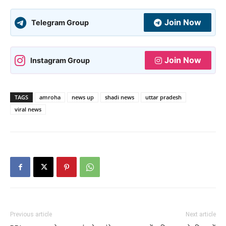
Join Now
Telegram Group
Join Now
Instagram Group
TAGS
amroha
news up
shadi news
uttar pradesh
viral news
Previous article
Next article