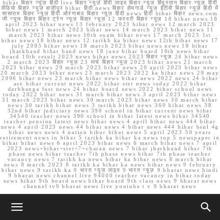
bihar बिहार न्यूज़ हिंदी live बिहार न्यूज़ हिंदी लाइव बिहार न्यूज़ हिंदुस्तान बिहार न्यूज़ हिंदी
वीडियो बिहार न्यूज़ हाजीपुर bihar हिंदी news बिहार होमगार्ड न्यूज़ ईटीवी बिहार न्यूज़ हिंदी में
सासाराम बिहार न्यूज़ हिंदी औरंगाबाद बिहार न्यूज़ हिंदी news हिंदी bihar बिहार news.com
जी न्यूज बिहार बिहार ट्रेन न्यूज़ बिहार न्यूज़ 12 फरवरी बिहार न्यूज़ 18 bihar news 18
april 2023 bihar news 13 february 2023 bihar news 12 march 2023
bihar news 1 march 2023 bihar news 14 march 2023 bihar news 11
march 2023 bihar news 10th exam bihar news 17 march 2023 1st
bihar news 18 bihar news 12 tarikh ka bihar news 12th bihar news 17
july 2005 bihar news 18 march 2023 bihar news news 18 bihar
jharkhand bihar band news 18 june bihar board 10th news bihar
board 10th result 2023 news bihar news 2023 बिहार न्यूज़ 24 bihar news
2 march 2023 बिहार न्यूज़ 23 मार्च बिहार न्यूज़ 2023 bihar news 21 march
2023 bihar news 29 march 2023 bihar news 20 april 2023 bihar news
20 march 2023 bihar news 23 march 2023 2022 ka bihar news 29 may
2006 bihar news 23 march bihar news bihar news 2022 news 24 bihar
asv bihar current news 2022 bihar stet news today 2022 bihar
darbhanga fast news 24 bihar board news 2022 bihar school news
today 2022 bihar news 31 march bihar news 3 april 2023 bihar news
31 march 2023 bihar news 30 march 2023 bihar news 30 march bihar
news 30 tarikh bihar news 3 tarikh bihar news 360 bihar news 38
32nd bihar judiciary news 390 school in bihar current news bihar
34540 teacher news 390 school in bihar latest news bihar 34540
teacher pension latest news bihar news 4 april bihar news 444 bihar
news 4 april 2023 news 44 bihar news 4 bihar news 444 bihar bsnl 4g
bihar news news 4 nation bihar bihar news 5 april 2023 50 years
retirement news in bihar 5 tarikh ka bihar ka news top 5 newspaper in
bihar bihar news 6 april 2023 bihar news 6 march bihar news 7 april
2023 news+bihar+stet+7+charan news 7 bihar jharkhand bihar 7th
phase news bihar teacher 7th phase news bihar 7th phase teacher
vacancy news 7 tarikh ka news bihar ka bihar news 8 march bihar
news 8 march 2023 8 tarikh ka bihar ka news bihar news 9 february
bihar news 9 tarikh ka 9 भारत न्यूज़ लाइव 9 भारत न्यूज़ 9 bharat news hindi
9 bharat news channel live 94000 teacher vacancy in bihar today
news bihar 9th board news bihar board 9th class news 9 bharat news
channel tv9 bharat news live youtube t v 9 bharat news