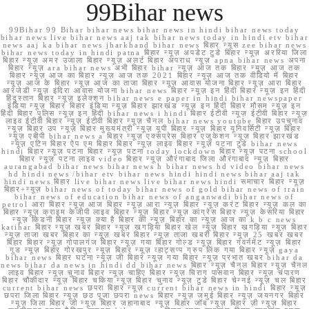
99Bihar news
99Bihar 99 Bihar bihar news bihar news in hindi bihar news today
bihar news live bihar news aaj tak bihar news today in hindi etv bihar
news aaj ka bihar news jharkhand bihar news बिहार न्यूस zee bihar news
bihar news today in hindi patna बिहार न्यूज़ अपडेट टुडे बिहार न्यूज़ अररिया जिला
बिहार न्यूज़ अमर उजाला बिहार न्यूज़ अलर्ट बिहार अपराध न्यूज़ apna bihar news अपना
बिहार न्यूज़ ara bihar news अभी बिहार bihar न्यूज़ आज तक बिहार न्यूज़ आज तक
बिहार न्यूज़ आज का बिहार न्यूज़ आज तक 2021 बिहार न्यूज़ आज तक वीडियो में बिहार
न्यूज़ आज के बिहार न्यूज़ आज का ताजा बिहार न्यूज़ आवास योजना बिहार न्यूज़ आरा बिहार
आरजेडी न्यूज़ इंदिरा आवास योजना bihar news बिहार न्यूज़ इन हिंदी बिहार न्यूज़ इन हिंदी
हिंदुस्तान बिहार न्यूज़ इलेक्शन bihar news e paper in hindi bihar newspaper
इंडिया न्यूज़ बिहार बिहार इंडिया न्यूज़ बिहार झारखंड न्यूज़ इन हिंदी बिहार मौसम न्यूज़ इन
हिंदी बिहार पुलिस न्यूज़ इन हिंदी bihar news i hindi बिहार ईटीवी न्यूज़ ईटीवी बिहार न्यूज़
लाइव ईटीवी बिहार न्यूज़ ईटीवी बिहार न्यूज़ चैनल bihar news youtube बिहार उपचुनाव
न्यूज़ बिहार उप न्यूज़ बिहार मुख्यमंत्री न्यूज़ यूपी बिहार न्यूज़ बिहार यूनिवर्सिटी न्यूज़ बिहार
न्यूज़ एबीपी bihar news a बिहार न्यूज़ एक्सप्रेस बिहार एजुकेशन न्यूज़ बिहार झारखंड
न्यूज़ एटिन बिहार ऐप एम बिहार बिहार न्यूज़ लाइव बिहार न्यूज़ पटना टुडे bihar news
hindi बिहार न्यूज़ पटना बिहार न्यूज़ पटना today lockdown बिहार न्यूज़ पटना school
बिहार न्यूज़ पटना लाइव video बिहार न्यूज़ औरंगाबाद जिला औरंगाबाद न्यूज़ बिहार
aurangabad bihar news bihar news h bihar news hd video bihar news
hd hindi news /bihar etv bihar news hindi hindi news bihar aaj tak
hindi news बिहार live bihar news live bihar news hindi समाचार बिहार न्यूज़
बिहार+न्यूज़ bihar news of today bihar news of gold bihar news of train
bihar news of education bihar news of anganwadi bihar news of
petrol आरा बिहार न्यूज़ आज बिहार न्यूज़ आरा न्यूज़ बिहार न्यूज़ करंट बिहार न्यूज़ कल का
बिहार न्यूज़ क्राइम केजीपी लाइव बिहार न्यूज़ बिहार न्यूज़ कांग्रेस बिहार न्यूज़ केसरिया बिहार
न्यूज़ किडनी बिहार न्यूज़ क्या है बिहार की न्यूज़ बिहार का न्यूज़ आज का k b c news
katihar बिहार न्यूज़ खबर बिहार न्यूज़ खगड़िया बिहार खेल न्यूज़ बिहार खगड़िया न्यूज़ बिहार
न्यूज़ ताजा खबर बिहार का न्यूज़ खबर बिहार न्यूज़ ताजा खबरी बिहार न्यूज़ 25 खबर खबर
बिहार बिहार न्यूज़ गोपालगंज बिहार न्यूज़ गया बिहार गोल्ड न्यूज़ बिहार गवर्नमेंट न्यूज़ बिहार
गुड न्यूज़ बिहार गोरखपुर न्यूज़ बिहार न्यूज़ व्हाट्सप्प ग्रुप लिंक गया बिहार न्यूज़ gaya
bihar news बिहार घटना न्यूज़ जी बिहार न्यूज़ गया बिहार न्यूज़ प्रभात खबर bihar da
news bihar da news in hindi dd bihar news बिहार न्यूज़ चैनल बिहार न्यूज़ चैनल
लाइव बिहार न्यूज़ चुनाव बिहार न्यूज़ चाहिए बिहार न्यूज़ चिराग पासवान बिहार न्यूज़ चंपारण
बिहार चौकीदार न्यूज़ बिहार चकिया न्यूज़ बिहार चुनाव न्यूज़ टुडे बिहार चेन्नई न्यूज़ चल बिहार
current bihar news छपरा बिहार न्यूज़ current bihar news in hindi बिहार न्यूज़
छपरा जिला बिहार न्यूज़ छठ पूजा छपरा news बिहार न्यूज़ जमुई बिहार न्यूज़ जयनगर बिहार
न्यूज़ जिला बिहार जी न्यूज़ बिहार जहानाबाद न्यूज़ बिहार जॉब न्यूज़ बिहार ज़ी न्यूज़ बिहार