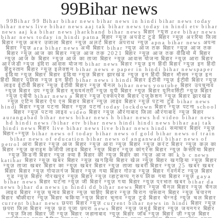
99Bihar news
99Bihar 99 Bihar bihar news bihar news in hindi bihar news today
bihar news live bihar news aaj tak bihar news today in hindi etv bihar
news aaj ka bihar news jharkhand bihar news बिहार न्यूस zee bihar news
bihar news today in hindi patna बिहार न्यूज़ अपडेट टुडे बिहार न्यूज़ अररिया जिला
बिहार न्यूज़ अमर उजाला बिहार न्यूज़ अलर्ट बिहार अपराध न्यूज़ apna bihar news अपना
बिहार न्यूज़ ara bihar news अभी बिहार bihar न्यूज़ आज तक बिहार न्यूज़ आज तक
बिहार न्यूज़ आज का बिहार न्यूज़ आज तक 2021 बिहार न्यूज़ आज तक वीडियो में बिहार
न्यूज़ आज के बिहार न्यूज़ आज का ताजा बिहार न्यूज़ आवास योजना बिहार न्यूज़ आरा बिहार
आरजेडी न्यूज़ इंदिरा आवास योजना bihar news बिहार न्यूज़ इन हिंदी बिहार न्यूज़ इन हिंदी
हिंदुस्तान बिहार न्यूज़ इलेक्शन bihar news e paper in hindi bihar newspaper
इंडिया न्यूज़ बिहार बिहार इंडिया न्यूज़ बिहार झारखंड न्यूज़ इन हिंदी बिहार मौसम न्यूज़ इन
हिंदी बिहार पुलिस न्यूज़ इन हिंदी bihar news i hindi बिहार ईटीवी न्यूज़ ईटीवी बिहार न्यूज़
लाइव ईटीवी बिहार न्यूज़ ईटीवी बिहार न्यूज़ चैनल bihar news youtube बिहार उपचुनाव
न्यूज़ बिहार उप न्यूज़ बिहार मुख्यमंत्री न्यूज़ यूपी बिहार न्यूज़ बिहार यूनिवर्सिटी न्यूज़ बिहार
न्यूज़ एबीपी bihar news a बिहार न्यूज़ एक्सप्रेस बिहार एजुकेशन न्यूज़ बिहार झारखंड
न्यूज़ एटिन बिहार ऐप एम बिहार बिहार न्यूज़ लाइव बिहार न्यूज़ पटना टुडे bihar news
hindi बिहार न्यूज़ पटना बिहार न्यूज़ पटना today lockdown बिहार न्यूज़ पटना school
बिहार न्यूज़ पटना लाइव video बिहार न्यूज़ औरंगाबाद जिला औरंगाबाद न्यूज़ बिहार
aurangabad bihar news bihar news h bihar news hd video bihar news
hd hindi news /bihar etv bihar news hindi hindi news bihar aaj tak
hindi news बिहार live bihar news live bihar news hindi समाचार बिहार न्यूज़
बिहार+न्यूज़ bihar news of today bihar news of gold bihar news of train
bihar news of education bihar news of anganwadi bihar news of
petrol आरा बिहार न्यूज़ आज बिहार न्यूज़ आरा न्यूज़ बिहार न्यूज़ करंट बिहार न्यूज़ कल का
बिहार न्यूज़ क्राइम केजीपी लाइव बिहार न्यूज़ बिहार न्यूज़ कांग्रेस बिहार न्यूज़ केसरिया बिहार
न्यूज़ किडनी बिहार न्यूज़ क्या है बिहार की न्यूज़ बिहार का न्यूज़ आज का k b c news
katihar बिहार न्यूज़ खबर बिहार न्यूज़ खगड़िया बिहार खेल न्यूज़ बिहार खगड़िया न्यूज़ बिहार
न्यूज़ ताजा खबर बिहार का न्यूज़ खबर बिहार न्यूज़ ताजा खबरी बिहार न्यूज़ 25 खबर खबर
बिहार बिहार न्यूज़ गोपालगंज बिहार न्यूज़ गया बिहार गोल्ड न्यूज़ बिहार गवर्नमेंट न्यूज़ बिहार
गुड न्यूज़ बिहार गोरखपुर न्यूज़ बिहार न्यूज़ व्हाट्सप्प ग्रुप लिंक गया बिहार न्यूज़ gaya
bihar news बिहार घटना न्यूज़ जी बिहार न्यूज़ गया बिहार न्यूज़ प्रभात खबर bihar da
news bihar da news in hindi dd bihar news बिहार न्यूज़ चैनल बिहार न्यूज़ चैनल
लाइव बिहार न्यूज़ चुनाव बिहार न्यूज़ चाहिए बिहार न्यूज़ चिराग पासवान बिहार न्यूज़ चंपारण
बिहार चौकीदार न्यूज़ बिहार चकिया न्यूज़ बिहार चुनाव न्यूज़ टुडे बिहार चेन्नई न्यूज़ चल बिहार
current bihar news छपरा बिहार न्यूज़ current bihar news in hindi बिहार न्यूज़
छपरा जिला बिहार न्यूज़ छठ पूजा छपरा news बिहार न्यूज़ जमुई बिहार न्यूज़ जयनगर बिहार
न्यूज़ जिला बिहार जी न्यूज़ बिहार जहानाबाद न्यूज़ बिहार जॉब न्यूज़ बिहार ज़ी न्यूज़ बिहार