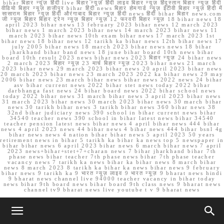
bihar बिहार न्यूज़ हिंदी live बिहार न्यूज़ हिंदी लाइव बिहार न्यूज़ हिंदुस्तान बिहार न्यूज़ हिंदी
वीडियो बिहार न्यूज़ हाजीपुर bihar हिंदी news बिहार होमगार्ड न्यूज़ ईटीवी बिहार न्यूज़ हिंदी में
सासाराम बिहार न्यूज़ हिंदी औरंगाबाद बिहार न्यूज़ हिंदी news हिंदी bihar बिहार news.com
जी न्यूज बिहार बिहार ट्रेन न्यूज़ बिहार न्यूज़ 12 फरवरी बिहार न्यूज़ 18 bihar news 18
april 2023 bihar news 13 february 2023 bihar news 12 march 2023
bihar news 1 march 2023 bihar news 14 march 2023 bihar news 11
march 2023 bihar news 10th exam bihar news 17 march 2023 1st
bihar news 18 bihar news 12 tarikh ka bihar news 12th bihar news 17
july 2005 bihar news 18 march 2023 bihar news news 18 bihar
jharkhand bihar band news 18 june bihar board 10th news bihar
board 10th result 2023 news bihar news 2023 बिहार न्यूज़ 24 bihar news
2 march 2023 बिहार न्यूज़ 23 मार्च बिहार न्यूज़ 2023 bihar news 21 march
2023 bihar news 29 march 2023 bihar news 20 april 2023 bihar news
20 march 2023 bihar news 23 march 2023 2022 ka bihar news 29 may
2006 bihar news 23 march bihar news bihar news 2022 news 24 bihar
asv bihar current news 2022 bihar stet news today 2022 bihar
darbhanga fast news 24 bihar board news 2022 bihar school news
today 2022 bihar news 31 march bihar news 3 april 2023 bihar news
31 march 2023 bihar news 30 march 2023 bihar news 30 march bihar
news 30 tarikh bihar news 3 tarikh bihar news 360 bihar news 38
32nd bihar judiciary news 390 school in bihar current news bihar
34540 teacher news 390 school in bihar latest news bihar 34540
teacher pension latest news bihar news 4 april bihar news 444 bihar
news 4 april 2023 news 44 bihar news 4 bihar news 444 bihar bsnl 4g
bihar news news 4 nation bihar bihar news 5 april 2023 50 years
retirement news in bihar 5 tarikh ka bihar ka news top 5 newspaper in
bihar bihar news 6 april 2023 bihar news 6 march bihar news 7 april
2023 news+bihar+stet+7+charan news 7 bihar jharkhand bihar 7th
phase news bihar teacher 7th phase news bihar 7th phase teacher
vacancy news 7 tarikh ka news bihar ka bihar news 8 march bihar
news 8 march 2023 8 tarikh ka bihar ka news bihar news 9 february
bihar news 9 tarikh ka 9 भारत न्यूज़ लाइव 9 भारत न्यूज़ 9 bharat news hindi
9 bharat news channel live 94000 teacher vacancy in bihar today
news bihar 9th board news bihar board 9th class news 9 bharat news
channel tv9 bharat news live youtube t v 9 bharat news