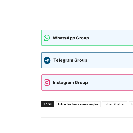
WhatsApp Group
Telegram Group
Instagram Group
TAGS
bihar ka taaja news aaj ka
bihar khabar
b