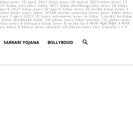
023 bihar news 20 april 2023 bihar news 20 march 2023 bihar news 23
22 bihar stet news today 2022 bihar darbhanga fast news 24 bihar
march 2023 bihar news 30 march bihar news 30 tarikh bihar news 3
bihar latest news bihar 34540 teacher pension latest news bihar news
ews 5 april 2023 50 years retirement news in bihar 5 tarikh ka bihar
 bihar jharkhand bihar 7th phase news bihar teacher 7th phase news
ar news 9 february bihar news 9 tarikh ka 9 भारत न्यूज़ लाइव 9 भारत
lass news 9 bharat news channel tv9 bharat news live youtube t v 9
SARKARI YOJANA
BOLLYBOOD