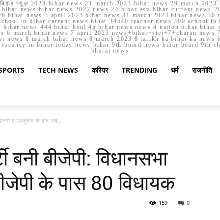
मार्च बिहार न्यूज़ 2023 bihar news 21 march 2023 bihar news 29 march 2
ihar news bihar news 2022 news 24 bihar asv bihar current news 20
h bihar news 3 april 2023 bihar news 31 march 2023 bihar news 30 
chool in bihar current news bihar 34540 teacher news 390 school in 
 bihar news 444 bihar bsnl 4g bihar news news 4 nation bihar bihar n
ws 6 march bihar news 7 april 2023 news+bihar+stet+7+charan news 7
ar news 8 march bihar news 8 march 2023 8 tarikh ka bihar ka news bih
er vacancy in bihar today news bihar 9th board news bihar board 9th c
bharat news
SPORTS
TECH NEWS
करियर
TRENDING
धर्म
राजनीति
 विधानसभा उपचुनाव के बाद अब...
र्टी बनी बीजेपी: विधानसभा
ीजेपी के पास 80 विधायक
159
0