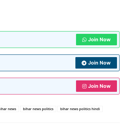
Join Now
Join Now
Join Now
ihar news
bihar news politics
bihar news politics hindi