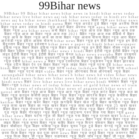
99Bihar news
99Bihar 99 Bihar bihar news bihar news in hindi bihar news today
bihar news live bihar news aaj tak bihar news today in hindi etv bihar
news aaj ka bihar news jharkhand bihar news बिहार न्यूस zee bihar news
bihar news today in hindi patna बिहार न्यूज़ अपडेट टुडे बिहार न्यूज़ अररिया जिला
बिहार न्यूज़ अमर उजाला बिहार न्यूज़ अलर्ट बिहार अपराध न्यूज़ apna bihar news अपना
बिहार न्यूज़ ara bihar news अभी बिहार bihar न्यूज़ आज तक बिहार न्यूज़ आज तक
बिहार न्यूज़ आज का बिहार न्यूज़ आज तक 2021 बिहार न्यूज़ आज तक वीडियो में बिहार
न्यूज़ आज के बिहार न्यूज़ आज का ताजा बिहार न्यूज़ आवास योजना बिहार न्यूज़ आरा बिहार
आरजेडी न्यूज़ इंदिरा आवास योजना bihar news बिहार न्यूज़ इन हिंदी बिहार न्यूज़ इन हिंदी
हिंदुस्तान बिहार न्यूज़ इलेक्शन bihar news e paper in hindi bihar newspaper
इंडिया न्यूज़ बिहार बिहार इंडिया न्यूज़ बिहार झारखंड न्यूज़ इन हिंदी बिहार मौसम न्यूज़ इन
हिंदी बिहार पुलिस न्यूज़ इन हिंदी bihar news i hindi बिहार ईटीवी न्यूज़ ईटीवी बिहार न्यूज़
लाइव ईटीवी बिहार न्यूज़ ईटीवी बिहार न्यूज़ चैनल bihar news youtube बिहार उपचुनाव
न्यूज़ बिहार उप न्यूज़ बिहार मुख्यमंत्री न्यूज़ यूपी बिहार न्यूज़ बिहार यूनिवर्सिटी न्यूज़ बिहार
न्यूज़ एबीपी bihar news a बिहार न्यूज़ एक्सप्रेस बिहार एजुकेशन न्यूज़ बिहार झारखंड
न्यूज़ एटिन बिहार ऐप एम बिहार बिहार न्यूज़ लाइव बिहार न्यूज़ पटना टुडे bihar news
hindi बिहार न्यूज़ पटना बिहार न्यूज़ पटना today lockdown बिहार न्यूज़ पटना school
बिहार न्यूज़ पटना लाइव video बिहार न्यूज़ औरंगाबाद जिला औरंगाबाद न्यूज़ बिहार
aurangabad bihar news bihar news h bihar news hd video bihar news
hd hindi news /bihar etv bihar news hindi hindi news bihar aaj tak
hindi news बिहार live bihar news live bihar news hindi समाचार बिहार न्यूज़
बिहार+न्यूज़ bihar news of today bihar news of gold bihar news of train
bihar news of education bihar news of anganwadi bihar news of
petrol आरा बिहार न्यूज़ आज बिहार न्यूज़ आरा न्यूज़ बिहार न्यूज़ करंट बिहार न्यूज़ कल का
बिहार न्यूज़ क्राइम केजीपी लाइव बिहार न्यूज़ बिहार न्यूज़ कांग्रेस बिहार न्यूज़ केसरिया बिहार
न्यूज़ किडनी बिहार न्यूज़ क्या है बिहार की न्यूज़ बिहार का न्यूज़ आज का k b c news
katihar बिहार न्यूज़ खबर बिहार न्यूज़ खगड़िया बिहार खेल न्यूज़ बिहार खगड़िया न्यूज़ बिहार
न्यूज़ ताजा खबर बिहार का न्यूज़ खबर बिहार न्यूज़ ताजा खबरी बिहार न्यूज़ 25 खबर खबर
बिहार बिहार न्यूज़ गोपालगंज बिहार न्यूज़ गया बिहार गोल्ड न्यूज़ बिहार गवर्नमेंट न्यूज़ बिहार
गुड न्यूज़ बिहार गोरखपुर न्यूज़ बिहार न्यूज़ व्हाट्सप्प ग्रुप लिंक गया बिहार न्यूज़ gaya
bihar news बिहार घटना न्यूज़ जी बिहार न्यूज़ गया बिहार न्यूज़ प्रभात खबर bihar da
news bihar da news in hindi dd bihar news बिहार न्यूज़ चैनल बिहार न्यूज़ चैनल
लाइव बिहार न्यूज़ चुनाव बिहार न्यूज़ चाहिए बिहार न्यूज़ चिराग पासवान बिहार न्यूज़ चंपारण
बिहार चौकीदार न्यूज़ बिहार चकिया न्यूज़ बिहार चुनाव न्यूज़ टुडे बिहार चेन्नई न्यूज़ चल बिहार
current bihar news छपरा बिहार न्यूज़ current bihar news in hindi बिहार न्यूज़
छपरा जिला बिहार न्यूज़ छठ पूजा छपरा news बिहार न्यूज़ जमुई बिहार न्यूज़ जयनगर बिहार
न्यूज़ जिला बिहार जी न्यूज़ बिहार जहानाबाद न्यूज़ बिहार जॉब न्यूज़ बिहार ज़ी न्यूज़ बिहार