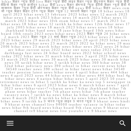
bihar बिहार न्यूज़ हिंदी live बिहार न्यूज़ हिंदी लाइव बिहार न्यूज़ हिंदुस्तान बिहार न्यूज़ हिंदी
वीडियो बिहार न्यूज़ हाजीपुर bihar हिंदी news बिहार होमगार्ड न्यूज़ ईटीवी बिहार न्यूज़ हिंदी में
सासाराम बिहार न्यूज़ हिंदी औरंगाबाद बिहार न्यूज़ हिंदी news हिंदी bihar बिहार news.com
जी न्यूज बिहार बिहार ट्रेन न्यूज़ बिहार न्यूज़ 12 फरवरी बिहार न्यूज़ 18 bihar news 18
april 2023 bihar news 13 february 2023 bihar news 12 march 2023
bihar news 1 march 2023 bihar news 14 march 2023 bihar news 11
march 2023 bihar news 10th exam bihar news 17 march 2023 1st
bihar news 18 bihar news 12 tarikh ka bihar news 12th bihar news 17
july 2005 bihar news 18 march 2023 bihar news news 18 bihar
jharkhand bihar band news 18 june bihar board 10th news bihar
board 10th result 2023 news bihar news 2023 बिहार न्यूज़ 24 bihar news
2 march 2023 बिहार न्यूज़ 23 मार्च बिहार न्यूज़ 2023 bihar news 21 march
2023 bihar news 29 march 2023 bihar news 20 april 2023 bihar news
20 march 2023 bihar news 23 march 2023 2022 ka bihar news 29 may
2006 bihar news 23 march bihar news bihar news 2022 news 24 bihar
asv bihar current news 2022 bihar stet news today 2022 bihar
darbhanga fast news 24 bihar board news 2022 bihar school news
today 2022 bihar news 31 march bihar news 3 april 2023 bihar news
31 march 2023 bihar news 30 march 2023 bihar news 30 march bihar
news 30 tarikh bihar news 3 tarikh bihar news 360 bihar news 38
32nd bihar judiciary news 390 school in bihar current news bihar
34540 teacher news 390 school in bihar latest news bihar 34540
teacher pension latest news bihar news 4 april bihar news 444 bihar
news 4 april 2023 news 44 bihar news 4 bihar news 444 bihar bsnl 4g
bihar news news 4 nation bihar bihar news 5 april 2023 50 years
retirement news in bihar 5 tarikh ka bihar ka news top 5 newspaper in
bihar bihar news 6 april 2023 bihar news 6 march bihar news 7 april
2023 news+bihar+stet+7+charan news 7 bihar jharkhand bihar 7th
phase news bihar teacher 7th phase news bihar 7th phase teacher
vacancy news 7 tarikh ka news bihar ka bihar news 8 march bihar
news 8 march 2023 8 tarikh ka bihar ka news bihar news 9 february
bihar news 9 tarikh ka 9 भारत न्यूज़ लाइव 9 भारत न्यूज़ 9 bharat news hindi
9 bharat news channel live 94000 teacher vacancy in bihar today
news bihar 9th board news bihar board 9th class news 9 bharat news
channel tv9 bharat news live youtube t v 9 bharat news