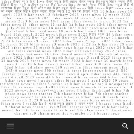
bihar बिहार न्यूज़ हिंदी live बिहार न्यूज़ हिंदी लाइव बिहार न्यूज़ हिंदुस्तान बिहार न्यूज़ हिंदी
वीडियो बिहार न्यूज़ हाजीपुर bihar हिंदी news बिहार होमगार्ड न्यूज़ ईटीवी बिहार न्यूज़ हिंदी में
सासाराम बिहार न्यूज़ हिंदी औरंगाबाद बिहार न्यूज़ हिंदी news हिंदी bihar बिहार news.com
जी न्यूज बिहार बिहार ट्रेन न्यूज़ बिहार न्यूज़ 12 फरवरी बिहार न्यूज़ 18 bihar news 18
april 2023 bihar news 13 february 2023 bihar news 12 march 2023
bihar news 1 march 2023 bihar news 14 march 2023 bihar news 11
march 2023 bihar news 10th exam bihar news 17 march 2023 1st
bihar news 18 bihar news 12 tarikh ka bihar news 12th bihar news 17
july 2005 bihar news 18 march 2023 bihar news news 18 bihar
jharkhand bihar band news 18 june bihar board 10th news bihar
board 10th result 2023 news bihar news 2023 बिहार न्यूज़ 24 bihar news
2 march 2023 बिहार न्यूज़ 23 मार्च बिहार न्यूज़ 2023 bihar news 21 march
2023 bihar news 29 march 2023 bihar news 20 april 2023 bihar news
20 march 2023 bihar news 23 march 2023 2022 ka bihar news 29 may
2006 bihar news 23 march bihar news bihar news 2022 news 24 bihar
asv bihar current news 2022 bihar stet news today 2022 bihar
darbhanga fast news 24 bihar board news 2022 bihar school news
today 2022 bihar news 31 march bihar news 3 april 2023 bihar news
31 march 2023 bihar news 30 march 2023 bihar news 30 march bihar
news 30 tarikh bihar news 3 tarikh bihar news 360 bihar news 38
32nd bihar judiciary news 390 school in bihar current news bihar
34540 teacher news 390 school in bihar latest news bihar 34540
teacher pension latest news bihar news 4 april bihar news 444 bihar
news 4 april 2023 news 44 bihar news 4 bihar news 444 bihar bsnl 4g
bihar news news 4 nation bihar bihar news 5 april 2023 50 years
retirement news in bihar 5 tarikh ka bihar ka news top 5 newspaper in
bihar bihar news 6 april 2023 bihar news 6 march bihar news 7 april
2023 news+bihar+stet+7+charan news 7 bihar jharkhand bihar 7th
phase news bihar teacher 7th phase news bihar 7th phase teacher
vacancy news 7 tarikh ka news bihar ka bihar news 8 march bihar
news 8 march 2023 8 tarikh ka bihar ka news bihar news 9 february
bihar news 9 tarikh ka 9 भारत न्यूज़ लाइव 9 भारत न्यूज़ 9 bharat news hindi
9 bharat news channel live 94000 teacher vacancy in bihar today
news bihar 9th board news bihar board 9th class news 9 bharat news
channel tv9 bharat news live youtube t v 9 bharat news