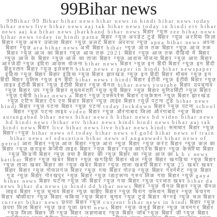
99Bihar news
99Bihar 99 Bihar bihar news bihar news in hindi bihar news today
bihar news live bihar news aaj tak bihar news today in hindi etv bihar
news aaj ka bihar news jharkhand bihar news बिहार न्यूस zee bihar news
bihar news today in hindi patna बिहार न्यूज़ अपडेट टुडे बिहार न्यूज़ अररिया जिला
बिहार न्यूज़ अमर उजाला बिहार न्यूज़ अलर्ट बिहार अपराध न्यूज़ apna bihar news अपना
बिहार न्यूज़ ara bihar news अभी बिहार bihar न्यूज़ आज तक बिहार न्यूज़ आज तक
बिहार न्यूज़ आज का बिहार न्यूज़ आज तक 2021 बिहार न्यूज़ आज तक वीडियो में बिहार
न्यूज़ आज के बिहार न्यूज़ आज का ताजा बिहार न्यूज़ आवास योजना बिहार न्यूज़ आरा बिहार
आरजेडी न्यूज़ इंदिरा आवास योजना bihar news बिहार न्यूज़ इन हिंदी बिहार न्यूज़ इन हिंदी
हिंदुस्तान बिहार न्यूज़ इलेक्शन bihar news e paper in hindi bihar newspaper
इंडिया न्यूज़ बिहार बिहार इंडिया न्यूज़ बिहार झारखंड न्यूज़ इन हिंदी बिहार मौसम न्यूज़ इन
हिंदी बिहार पुलिस न्यूज़ इन हिंदी bihar news i hindi बिहार ईटीवी न्यूज़ ईटीवी बिहार न्यूज़
लाइव ईटीवी बिहार न्यूज़ ईटीवी बिहार न्यूज़ चैनल bihar news youtube बिहार उपचुनाव
न्यूज़ बिहार उप न्यूज़ बिहार मुख्यमंत्री न्यूज़ यूपी बिहार न्यूज़ बिहार यूनिवर्सिटी न्यूज़ बिहार
न्यूज़ एबीपी bihar news a बिहार न्यूज़ एक्सप्रेस बिहार एजुकेशन न्यूज़ बिहार झारखंड
न्यूज़ एटिन बिहार ऐप एम बिहार बिहार न्यूज़ लाइव बिहार न्यूज़ पटना टुडे bihar news
hindi बिहार न्यूज़ पटना बिहार न्यूज़ पटना today lockdown बिहार न्यूज़ पटना school
बिहार न्यूज़ पटना लाइव video बिहार न्यूज़ औरंगाबाद जिला औरंगाबाद न्यूज़ बिहार
aurangabad bihar news bihar news h bihar news hd video bihar news
hd hindi news /bihar etv bihar news hindi hindi news bihar aaj tak
hindi news बिहार live bihar news live bihar news hindi समाचार बिहार न्यूज़
बिहार+न्यूज़ bihar news of today bihar news of gold bihar news of train
bihar news of education bihar news of anganwadi bihar news of
petrol आरा बिहार न्यूज़ आज बिहार न्यूज़ आरा न्यूज़ बिहार न्यूज़ करंट बिहार न्यूज़ कल का
बिहार न्यूज़ क्राइम केजीपी लाइव बिहार न्यूज़ बिहार न्यूज़ कांग्रेस बिहार न्यूज़ केसरिया बिहार
न्यूज़ किडनी बिहार न्यूज़ क्या है बिहार की न्यूज़ बिहार का न्यूज़ आज का k b c news
katihar बिहार न्यूज़ खबर बिहार न्यूज़ खगड़िया बिहार खेल न्यूज़ बिहार खगड़िया न्यूज़ बिहार
न्यूज़ ताजा खबर बिहार का न्यूज़ खबर बिहार न्यूज़ ताजा खबरी बिहार न्यूज़ 25 खबर खबर
बिहार बिहार न्यूज़ गोपालगंज बिहार न्यूज़ गया बिहार गोल्ड न्यूज़ बिहार गवर्नमेंट न्यूज़ बिहार
गुड न्यूज़ बिहार गोरखपुर न्यूज़ बिहार न्यूज़ व्हाट्सप्प ग्रुप लिंक गया बिहार न्यूज़ gaya
bihar news बिहार घटना न्यूज़ जी बिहार न्यूज़ गया बिहार न्यूज़ प्रभात खबर bihar da
news bihar da news in hindi dd bihar news बिहार न्यूज़ चैनल बिहार न्यूज़ चैनल
लाइव बिहार न्यूज़ चुनाव बिहार न्यूज़ चाहिए बिहार न्यूज़ चिराग पासवान बिहार न्यूज़ चंपारण
बिहार चौकीदार न्यूज़ बिहार चकिया न्यूज़ बिहार चुनाव न्यूज़ टुडे बिहार चेन्नई न्यूज़ चल बिहार
current bihar news छपरा बिहार न्यूज़ current bihar news in hindi बिहार न्यूज़
छपरा जिला बिहार न्यूज़ छठ पूजा छपरा news बिहार न्यूज़ जमुई बिहार न्यूज़ जयनगर बिहार
न्यूज़ जिला बिहार जी न्यूज़ बिहार जहानाबाद न्यूज़ बिहार जॉब न्यूज़ बिहार ज़ी न्यूज़ बिहार