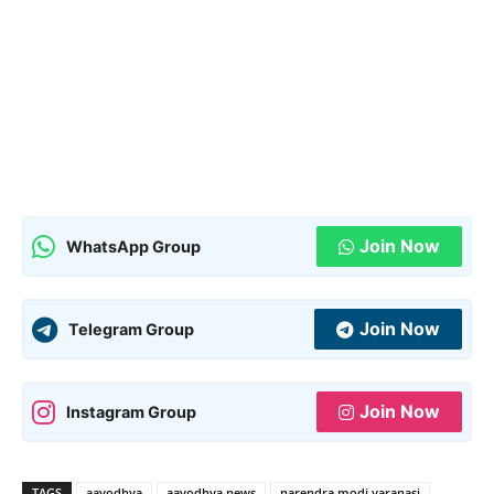
Join Now
WhatsApp Group
Join Now
Telegram Group
Join Now
Instagram Group
TAGS
aayodhya
aayodhya news
narendra modi varanasi