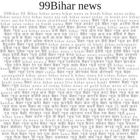
99Bihar news
99Bihar 99 Bihar bihar news bihar news in hindi bihar news today
bihar news live bihar news aaj tak bihar news today in hindi etv bihar
news aaj ka bihar news jharkhand bihar news बिहार न्यूस zee bihar news
bihar news today in hindi patna बिहार न्यूज़ अपडेट टुडे बिहार न्यूज़ अररिया जिला
बिहार न्यूज़ अमर उजाला बिहार न्यूज़ अलर्ट बिहार अपराध न्यूज़ apna bihar news अपना
बिहार न्यूज़ ara bihar news अभी बिहार bihar न्यूज़ आज तक बिहार न्यूज़ आज तक
बिहार न्यूज़ आज का बिहार न्यूज़ आज तक 2021 बिहार न्यूज़ आज तक वीडियो में बिहार
न्यूज़ आज के बिहार न्यूज़ आज का ताजा बिहार न्यूज़ आवास योजना बिहार न्यूज़ आरा बिहार
आरजेडी न्यूज़ इंदिरा आवास योजना bihar news बिहार न्यूज़ इन हिंदी बिहार न्यूज़ इन हिंदी
हिंदुस्तान बिहार न्यूज़ इलेक्शन bihar news e paper in hindi bihar newspaper
इंडिया न्यूज़ बिहार बिहार इंडिया न्यूज़ बिहार झारखंड न्यूज़ इन हिंदी बिहार मौसम न्यूज़ इन
हिंदी बिहार पुलिस न्यूज़ इन हिंदी bihar news i hindi बिहार ईटीवी न्यूज़ ईटीवी बिहार न्यूज़
लाइव ईटीवी बिहार न्यूज़ ईटीवी बिहार न्यूज़ चैनल bihar news youtube बिहार उपचुनाव
न्यूज़ बिहार उप न्यूज़ बिहार मुख्यमंत्री न्यूज़ यूपी बिहार न्यूज़ बिहार यूनिवर्सिटी न्यूज़ बिहार
न्यूज़ एबीपी bihar news a बिहार न्यूज़ एक्सप्रेस बिहार एजुकेशन न्यूज़ बिहार झारखंड
न्यूज़ एटिन बिहार ऐप एम बिहार बिहार न्यूज़ लाइव बिहार न्यूज़ पटना टुडे bihar news
hindi बिहार न्यूज़ पटना बिहार न्यूज़ पटना today lockdown बिहार न्यूज़ पटना school
बिहार न्यूज़ पटना लाइव video बिहार न्यूज़ औरंगाबाद जिला औरंगाबाद न्यूज़ बिहार
aurangabad bihar news bihar news h bihar news hd video bihar news
hd hindi news /bihar etv bihar news hindi hindi news bihar aaj tak
hindi news बिहार live bihar news live bihar news hindi समाचार बिहार न्यूज़
बिहार+न्यूज़ bihar news of today bihar news of gold bihar news of train
bihar news of education bihar news of anganwadi bihar news of
petrol आरा बिहार न्यूज़ आज बिहार न्यूज़ आरा न्यूज़ बिहार न्यूज़ करंट बिहार न्यूज़ कल का
बिहार न्यूज़ क्राइम केजीपी लाइव बिहार न्यूज़ बिहार न्यूज़ कांग्रेस बिहार न्यूज़ केसरिया बिहार
न्यूज़ किडनी बिहार न्यूज़ क्या है बिहार की न्यूज़ बिहार का न्यूज़ आज का k b c news
katihar बिहार न्यूज़ खबर बिहार न्यूज़ खगड़िया बिहार खेल न्यूज़ बिहार खगड़िया न्यूज़ बिहार
न्यूज़ ताजा खबर बिहार का न्यूज़ खबर बिहार न्यूज़ ताजा खबरी बिहार न्यूज़ 25 खबर खबर
बिहार बिहार न्यूज़ गोपालगंज बिहार न्यूज़ गया बिहार गोल्ड न्यूज़ बिहार गवर्नमेंट न्यूज़ बिहार
गुड न्यूज़ बिहार गोरखपुर न्यूज़ बिहार न्यूज़ व्हाट्सप्प ग्रुप लिंक गया बिहार न्यूज़ gaya
bihar news बिहार घटना न्यूज़ जी बिहार न्यूज़ गया बिहार न्यूज़ प्रभात खबर bihar da
news bihar da news in hindi dd bihar news बिहार न्यूज़ चैनल बिहार न्यूज़ चैनल
लाइव बिहार न्यूज़ चुनाव बिहार न्यूज़ चाहिए बिहार न्यूज़ चिराग पासवान बिहार न्यूज़ चंपारण
बिहार चौकीदार न्यूज़ बिहार चकिया न्यूज़ बिहार चुनाव न्यूज़ टुडे बिहार चेन्नई न्यूज़ चल बिहार
current bihar news छपरा बिहार न्यूज़ current bihar news in hindi बिहार न्यूज़
छपरा जिला बिहार न्यूज़ छठ पूजा छपरा news बिहार न्यूज़ जमुई बिहार न्यूज़ जयनगर बिहार
न्यूज़ जिला बिहार जी न्यूज़ बिहार जहानाबाद न्यूज़ बिहार जॉब न्यूज़ बिहार ज़ी न्यूज़ बिहार