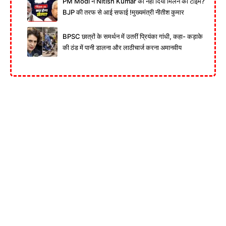
PM Modi ने Nitish Kumar को नहीं दिया मिलने का टाइम?
BJP की तरफ से आई सफाई !मुख्यमंत्री नीतीश कुमार
BPSC छात्रों के समर्थन में उतरीं प्रियंका गांधी, कहा- कड़ाके
की ठंड में पानी डालना और लाठीचार्ज करना अमानवीय