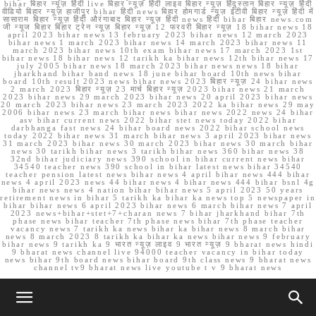
bihar बिहार न्यूज़ हिंदी live बिहार न्यूज़ हिंदी लाइव बिहार न्यूज़ हिंदुस्तान बिहार न्यूज़ हिंदी
वीडियो बिहार न्यूज़ हाजीपुर bihar हिंदी news बिहार होमगार्ड न्यूज़ ईटीवी बिहार न्यूज़ हिंदी में
सासाराम बिहार न्यूज़ हिंदी औरंगाबाद बिहार न्यूज़ हिंदी news हिंदी bihar बिहार news.com
जी न्यूज बिहार बिहार ट्रेन न्यूज़ बिहार न्यूज़ 12 फरवरी बिहार न्यूज़ 18 bihar news 18
april 2023 bihar news 13 february 2023 bihar news 12 march 2023
bihar news 1 march 2023 bihar news 14 march 2023 bihar news 11
march 2023 bihar news 10th exam bihar news 17 march 2023 1st
bihar news 18 bihar news 12 tarikh ka bihar news 12th bihar news 17
july 2005 bihar news 18 march 2023 bihar news news 18 bihar
jharkhand bihar band news 18 june bihar board 10th news bihar
board 10th result 2023 news bihar news 2023 बिहार न्यूज़ 24 bihar news
2 march 2023 बिहार न्यूज़ 23 मार्च बिहार न्यूज़ 2023 bihar news 21 march
2023 bihar news 29 march 2023 bihar news 20 april 2023 bihar news
20 march 2023 bihar news 23 march 2023 2022 ka bihar news 29 may
2006 bihar news 23 march bihar news bihar news 2022 news 24 bihar
asv bihar current news 2022 bihar stet news today 2022 bihar
darbhanga fast news 24 bihar board news 2022 bihar school news
today 2022 bihar news 31 march bihar news 3 april 2023 bihar news
31 march 2023 bihar news 30 march 2023 bihar news 30 march bihar
news 30 tarikh bihar news 3 tarikh bihar news 360 bihar news 38
32nd bihar judiciary news 390 school in bihar current news bihar
34540 teacher news 390 school in bihar latest news bihar 34540
teacher pension latest news bihar news 4 april bihar news 444 bihar
news 4 april 2023 news 44 bihar news 4 bihar news 444 bihar bsnl 4g
bihar news news 4 nation bihar bihar news 5 april 2023 50 years
retirement news in bihar 5 tarikh ka bihar ka news top 5 newspaper in
bihar bihar news 6 april 2023 bihar news 6 march bihar news 7 april
2023 news+bihar+stet+7+charan news 7 bihar jharkhand bihar 7th
phase news bihar teacher 7th phase news bihar 7th phase teacher
vacancy news 7 tarikh ka news bihar ka bihar news 8 march bihar
news 8 march 2023 8 tarikh ka bihar ka news bihar news 9 february
bihar news 9 tarikh ka 9 भारत न्यूज़ लाइव 9 भारत न्यूज़ 9 bharat news hindi
9 bharat news channel live 94000 teacher vacancy in bihar today
news bihar 9th board news bihar board 9th class news 9 bharat news
channel tv9 bharat news live youtube t v 9 bharat news