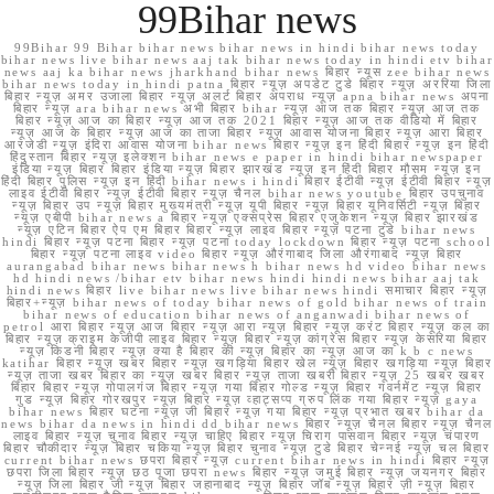
99Bihar news
99Bihar 99 Bihar bihar news bihar news in hindi bihar news today
bihar news live bihar news aaj tak bihar news today in hindi etv bihar
news aaj ka bihar news jharkhand bihar news बिहार न्यूस zee bihar news
bihar news today in hindi patna बिहार न्यूज़ अपडेट टुडे बिहार न्यूज़ अररिया जिला
बिहार न्यूज़ अमर उजाला बिहार न्यूज़ अलर्ट बिहार अपराध न्यूज़ apna bihar news अपना
बिहार न्यूज़ ara bihar news अभी बिहार bihar न्यूज़ आज तक बिहार न्यूज़ आज तक
बिहार न्यूज़ आज का बिहार न्यूज़ आज तक 2021 बिहार न्यूज़ आज तक वीडियो में बिहार
न्यूज़ आज के बिहार न्यूज़ आज का ताजा बिहार न्यूज़ आवास योजना बिहार न्यूज़ आरा बिहार
आरजेडी न्यूज़ इंदिरा आवास योजना bihar news बिहार न्यूज़ इन हिंदी बिहार न्यूज़ इन हिंदी
हिंदुस्तान बिहार न्यूज़ इलेक्शन bihar news e paper in hindi bihar newspaper
इंडिया न्यूज़ बिहार बिहार इंडिया न्यूज़ बिहार झारखंड न्यूज़ इन हिंदी बिहार मौसम न्यूज़ इन
हिंदी बिहार पुलिस न्यूज़ इन हिंदी bihar news i hindi बिहार ईटीवी न्यूज़ ईटीवी बिहार न्यूज़
लाइव ईटीवी बिहार न्यूज़ ईटीवी बिहार न्यूज़ चैनल bihar news youtube बिहार उपचुनाव
न्यूज़ बिहार उप न्यूज़ बिहार मुख्यमंत्री न्यूज़ यूपी बिहार न्यूज़ बिहार यूनिवर्सिटी न्यूज़ बिहार
न्यूज़ एबीपी bihar news a बिहार न्यूज़ एक्सप्रेस बिहार एजुकेशन न्यूज़ बिहार झारखंड
न्यूज़ एटिन बिहार ऐप एम बिहार बिहार न्यूज़ लाइव बिहार न्यूज़ पटना टुडे bihar news
hindi बिहार न्यूज़ पटना बिहार न्यूज़ पटना today lockdown बिहार न्यूज़ पटना school
बिहार न्यूज़ पटना लाइव video बिहार न्यूज़ औरंगाबाद जिला औरंगाबाद न्यूज़ बिहार
aurangabad bihar news bihar news h bihar news hd video bihar news
hd hindi news /bihar etv bihar news hindi hindi news bihar aaj tak
hindi news बिहार live bihar news live bihar news hindi समाचार बिहार न्यूज़
बिहार+न्यूज़ bihar news of today bihar news of gold bihar news of train
bihar news of education bihar news of anganwadi bihar news of
petrol आरा बिहार न्यूज़ आज बिहार न्यूज़ आरा न्यूज़ बिहार न्यूज़ करंट बिहार न्यूज़ कल का
बिहार न्यूज़ क्राइम केजीपी लाइव बिहार न्यूज़ बिहार न्यूज़ कांग्रेस बिहार न्यूज़ केसरिया बिहार
न्यूज़ किडनी बिहार न्यूज़ क्या है बिहार की न्यूज़ बिहार का न्यूज़ आज का k b c news
katihar बिहार न्यूज़ खबर बिहार न्यूज़ खगड़िया बिहार खेल न्यूज़ बिहार खगड़िया न्यूज़ बिहार
न्यूज़ ताजा खबर बिहार का न्यूज़ खबर बिहार न्यूज़ ताजा खबरी बिहार न्यूज़ 25 खबर खबर
बिहार बिहार न्यूज़ गोपालगंज बिहार न्यूज़ गया बिहार गोल्ड न्यूज़ बिहार गवर्नमेंट न्यूज़ बिहार
गुड न्यूज़ बिहार गोरखपुर न्यूज़ बिहार न्यूज़ व्हाट्सप्प ग्रुप लिंक गया बिहार न्यूज़ gaya
bihar news बिहार घटना न्यूज़ जी बिहार न्यूज़ गया बिहार न्यूज़ प्रभात खबर bihar da
news bihar da news in hindi dd bihar news बिहार न्यूज़ चैनल बिहार न्यूज़ चैनल
लाइव बिहार न्यूज़ चुनाव बिहार न्यूज़ चाहिए बिहार न्यूज़ चिराग पासवान बिहार न्यूज़ चंपारण
बिहार चौकीदार न्यूज़ बिहार चकिया न्यूज़ बिहार चुनाव न्यूज़ टुडे बिहार चेन्नई न्यूज़ चल बिहार
current bihar news छपरा बिहार न्यूज़ current bihar news in hindi बिहार न्यूज़
छपरा जिला बिहार न्यूज़ छठ पूजा छपरा news बिहार न्यूज़ जमुई बिहार न्यूज़ जयनगर बिहार
न्यूज़ जिला बिहार जी न्यूज़ बिहार जहानाबाद न्यूज़ बिहार जॉब न्यूज़ बिहार ज़ी न्यूज़ बिहार