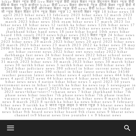
bihar बिहार न्यूज़ हिंदी live बिहार न्यूज़ हिंदी लाइव बिहार न्यूज़ हिंदुस्तान बिहार न्यूज़ हिंदी
वीडियो बिहार न्यूज़ हाजीपुर bihar हिंदी news बिहार होमगार्ड न्यूज़ ईटीवी बिहार न्यूज़ हिंदी में
सासाराम बिहार न्यूज़ हिंदी औरंगाबाद बिहार न्यूज़ हिंदी news हिंदी bihar बिहार news.com
जी न्यूज बिहार बिहार ट्रेन न्यूज़ बिहार न्यूज़ 12 फरवरी बिहार न्यूज़ 18 bihar news 18
april 2023 bihar news 13 february 2023 bihar news 12 march 2023
bihar news 1 march 2023 bihar news 14 march 2023 bihar news 11
march 2023 bihar news 10th exam bihar news 17 march 2023 1st
bihar news 18 bihar news 12 tarikh ka bihar news 12th bihar news 17
july 2005 bihar news 18 march 2023 bihar news news 18 bihar
jharkhand bihar band news 18 june bihar board 10th news bihar
board 10th result 2023 news bihar news 2023 बिहार न्यूज़ 24 bihar news
2 march 2023 बिहार न्यूज़ 23 मार्च बिहार न्यूज़ 2023 bihar news 21 march
2023 bihar news 29 march 2023 bihar news 20 april 2023 bihar news
20 march 2023 bihar news 23 march 2023 2022 ka bihar news 29 may
2006 bihar news 23 march bihar news bihar news 2022 news 24 bihar
asv bihar current news 2022 bihar stet news today 2022 bihar
darbhanga fast news 24 bihar board news 2022 bihar school news
today 2022 bihar news 31 march bihar news 3 april 2023 bihar news
31 march 2023 bihar news 30 march 2023 bihar news 30 march bihar
news 30 tarikh bihar news 3 tarikh bihar news 360 bihar news 38
32nd bihar judiciary news 390 school in bihar current news bihar
34540 teacher news 390 school in bihar latest news bihar 34540
teacher pension latest news bihar news 4 april bihar news 444 bihar
news 4 april 2023 news 44 bihar news 4 bihar news 444 bihar bsnl 4g
bihar news news 4 nation bihar bihar news 5 april 2023 50 years
retirement news in bihar 5 tarikh ka bihar ka news top 5 newspaper in
bihar bihar news 6 april 2023 bihar news 6 march bihar news 7 april
2023 news+bihar+stet+7+charan news 7 bihar jharkhand bihar 7th
phase news bihar teacher 7th phase news bihar 7th phase teacher
vacancy news 7 tarikh ka news bihar ka bihar news 8 march bihar
news 8 march 2023 8 tarikh ka bihar ka news bihar news 9 february
bihar news 9 tarikh ka 9 भारत न्यूज़ लाइव 9 भारत न्यूज़ 9 bharat news hindi
9 bharat news channel live 94000 teacher vacancy in bihar today
news bihar 9th board news bihar board 9th class news 9 bharat news
channel tv9 bharat news live youtube t v 9 bharat news